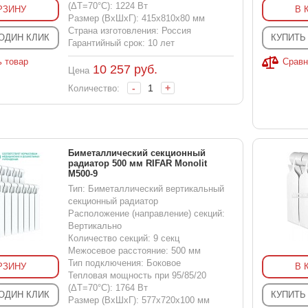
(ΔT=70°C): 1224 Вт
РЗИНУ
В 
Размер (ВхШхГ): 415x810x80 мм
Страна изготовления: Россия
 ОДИН КЛИК
КУПИТЬ
Гарантийный срок: 10 лет
ь товар
Сравн
10 257
руб.
Цена
-
+
Количество:
Биметаллический секционный
радиатор 500 мм RIFAR Monolit
M500-9
Тип: Биметаллический вертикальный
секционный радиатор
Расположение (направление) секций:
Вертикально
Количество секций: 9 секц
Межосевое расстояние: 500 мм
Тип подключения: Боковое
РЗИНУ
В 
Тепловая мощность при 95/85/20
(ΔT=70°C): 1764 Вт
 ОДИН КЛИК
КУПИТЬ
Размер (ВхШхГ): 577x720x100 мм