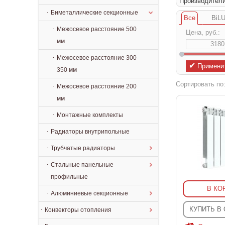
Производител
Биметаллические секционные
Все
BiLU
Межосевое расстояние 500
Цена, руб.:
мм
Межосевое расстояние 300-
✔
Примени
350 мм
Сортировать по
Межосевое расстояние 200
мм
Монтажные комплекты
Радиаторы внутрипольные
Трубчатые радиаторы
Стальные панельные
профильные
В КО
Алюминиевые секционные
КУПИТЬ В
Конвекторы отопления