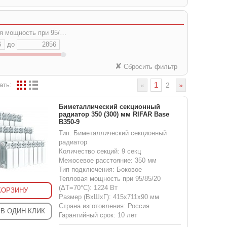
ость при 95/85/20 (ΔT=70°C), Вт:
до
✘
Сбросить фильтр
1
ать:
«
2
»
Биметаллический секционный
радиатор 350 (300) мм RIFAR Base
B350-9
Тип: Биметаллический секционный
радиатор
Количество секций: 9 секц
Межосевое расстояние: 350 мм
Тип подключения: Боковое
Тепловая мощность при 95/85/20
(ΔT=70°C): 1224 Вт
КОРЗИНУ
Размер (ВхШхГ): 415x711x90 мм
Страна изготовления: Россия
 В ОДИН КЛИК
Гарантийный срок: 10 лет