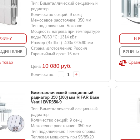
Тип: Биметаллический секционный
радиатор
Количество секций: 9 секц
Межосевое расстояние: 350 мм
Тип подключения: Боковое
Мощность нагрева при температуре
воды 70/60 °С: 1314 кВт
РЗИНУ
В 
Размер (ВхШхГ): 403x720x90 мм
Страна изготовления: Россия
 ОДИН КЛИК
КУПИТЬ
Гарантийный срок: 15 лет
ь товар
Сравн
10 080
руб.
Цена
-
+
Количество:
Биметаллический секционный
радиатор 350 (300) мм RIFAR Base
Ventil BVR350-9
Тип: Биметаллический секционный
радиатор
Количество секций: 9 секц
Межосевое расстояние: 350 мм
Тип подключения: Нижнее справа
Тепловая мощность при 95/85/20