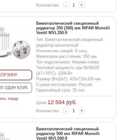
-
+
Количество:
Биметаллический секционный
радиатор 350 (300) мм RIFAR Monolit
Ventil MVL350-9
Тип: Биметаллический секционный
радиатор монолитный
Количество секций: 9 секц
Межосевое расстояние: 350 мм
Тип подключения: Нижнее слева
Тепловая мощность при 95/85/20
(ΔT=70°C): 1206 Вт
КОРЗИНУ
Размер (ВхШхГ): 415x720x100 мм
Страна изготовления: Россия
 В ОДИН КЛИК
Гарантийный срок: 25 лет
ить товар
12 594
руб.
Цена
-
+
Количество:
Биметаллический секционный
радиатор 500 мм RIFAR Monolit
Ventil MVL500-9