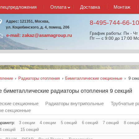
спецпредложения
Оплата
Доставка
Монтаж
8-495-744-66-1
Адрес: 121351, Москва,
ул. Коцюбинского, д. 4, помещ. 206
График работы: Пн - Чт 
e-mail:
zakaz@asamagroup.ru
Пт — с 9:00 до 17:00 Мс
пление
›
Радиаторы отопления
›
Биметаллические секционные
›
9 сек
 биметаллические радиаторы отопления 9 секций
еские секционные
Радиаторы внутрипольные
Трубчатые р
е секционные
араметр:
3 секции
4 секции
5 секций
6 секций
7 секций
8 секци
4 секций
15 секций