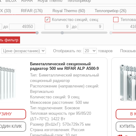
и:
BiLUX
RIFAR
Royal Thermo
Теплоприбор
X (33)
RIFAR (176)
Royal Thermo (60)
Теплоприбор (26)
✔
Количество секций, секц:
✔
Тепловая мощн
до
до
ть фильтр
:
Отображать по:
товаров
Показыв
Биметаллический секционный
радиатор 500 мм RIFAR ALP A500-9
Тип: Биметаллический вертикальный
секционный радиатор
Расположение (направление) секций:
Вертикально
Количество секций: 9 секц
Межосевое расстояние: 500 мм
Тип подключения: Боковое
Тепловая мощность при 95/85/20
РЗИНУ
В 
(ΔT=70°C): 1422 Вт
Размер (ВхШхГ): 570x729x75 мм
 ОДИН КЛИК
КУПИТЬ
Страна изготовления: Россия
Гарантийный срок: 10 лет