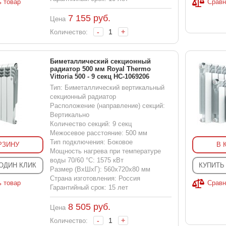
ь товар
Сравн
7 155
руб.
Цена
-
+
Количество:
Биметаллический секционный
радиатор 500 мм Royal Thermo
Vittoria 500 - 9 секц НС-1069206
Тип: Биметаллический вертикальный
секционный радиатор
Расположение (направление) секций:
Вертикально
Количество секций: 9 секц
Межосевое расстояние: 500 мм
Тип подключения: Боковое
РЗИНУ
В 
Мощность нагрева при температуре
воды 70/60 °С: 1575 кВт
 ОДИН КЛИК
КУПИТЬ
Размер (ВхШхГ): 560x720x80 мм
Страна изготовления: Россия
ь товар
Сравн
Гарантийный срок: 15 лет
8 505
руб.
Цена
-
+
Количество: