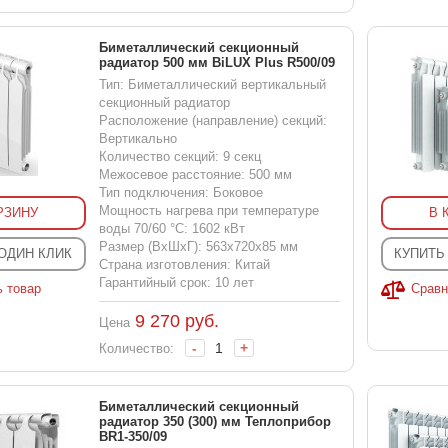
Биметаллический секционный
радиатор 500 мм BiLUX Plus R500/09
Тип: Биметаллический вертикальный
секционный радиатор
Расположение (направление) секций:
Вертикально
Количество секций: 9 секц
Межосевое расстояние: 500 мм
Тип подключения: Боковое
Мощность нагрева при температуре
РЗИНУ
В 
воды 70/60 °С: 1602 кВт
Размер (ВхШхГ): 563x720x85 мм
 ОДИН КЛИК
КУПИТЬ
Страна изготовления: Китай
Гарантийный срок: 10 лет
ь товар
Сравн
9 270
руб.
Цена
-
+
Количество:
Биметаллический секционный
радиатор 350 (300) мм Теплоприбор
BR1-350/09