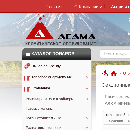
Главная
О Компании
Акции и 
КЛИМАТИЧЕСКОЕ ОБОРУДОВАНИЕ
КАТАЛОГ
ТОВАРОВ
Выбор по Бренду
›
Ото
Тепловое оборудование
Секционные
Отопление
Биметаллич
Водонагреватели и бойлеры
Алюминиевы
Газовые колонки
Популярный п
Котлы отопительные
13 секций
1
Радиаторы отопления