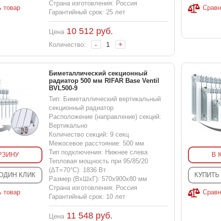
Страна изготовления: Россия
ь товар
Сравн
Гарантийный срок: 25 лет
10 512
руб.
Цена
-
+
Количество:
Биметаллический секционный
радиатор 500 мм RIFAR Base Ventil
BVL500-9
Тип: Биметаллический вертикальный
секционный радиатор
Расположение (направление) секций:
Вертикально
Количество секций: 9 секц
Межосевое расстояние: 500 мм
Тип подключения: Нижнее слева
РЗИНУ
В 
Тепловая мощность при 95/85/20
(ΔT=70°C): 1836 Вт
 ОДИН КЛИК
КУПИТЬ
Размер (ВхШхГ): 570x900x80 мм
Страна изготовления: Россия
ь товар
Сравн
Гарантийный срок: 10 лет
11 548
руб.
Цена