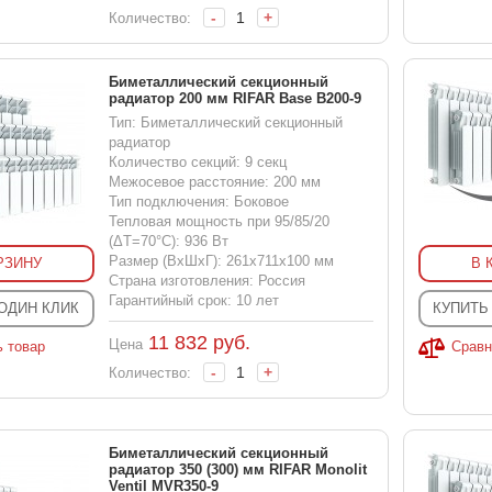
-
+
Количество:
Биметаллический секционный
радиатор 200 мм RIFAR Base B200-9
Тип: Биметаллический секционный
радиатор
Количество секций: 9 секц
Межосевое расстояние: 200 мм
Тип подключения: Боковое
Тепловая мощность при 95/85/20
(ΔT=70°C): 936 Вт
Размер (ВхШхГ): 261x711x100 мм
РЗИНУ
В 
Страна изготовления: Россия
Гарантийный срок: 10 лет
 ОДИН КЛИК
КУПИТЬ
11 832
руб.
Цена
ь товар
Сравн
-
+
Количество:
Биметаллический секционный
радиатор 350 (300) мм RIFAR Monolit
Ventil MVR350-9