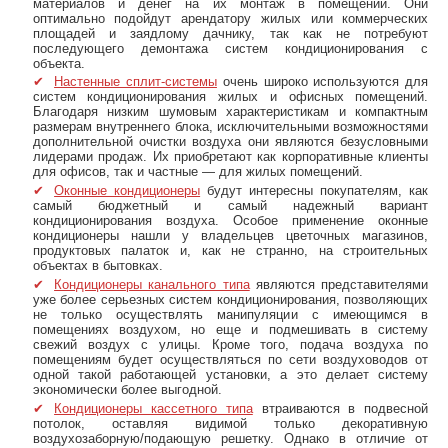
материалов и денег на их монтаж в помещении. Они
оптимально подойдут арендатору жилых или коммерческих
площадей и заядлому дачнику, так как не потребуют
последующего демонтажа систем кондиционирования с
объекта.
Настенные сплит-системы
очень широко используются для
систем кондиционирования жилых и офисных помещений.
Благодаря низким шумовым характеристикам и компактным
размерам внутреннего блока, исключительными возможностями
дополнительной очистки воздуха они являются безусловными
лидерами продаж. Их приобретают как корпоративные клиенты
для офисов, так и частные — для жилых помещений.
Оконные кондиционеры
будут интересны покупателям, как
самый бюджетный и самый надежный вариант
кондиционирования воздуха. Особое применение оконные
кондиционеры нашли у владельцев цветочных магазинов,
продуктовых палаток и, как не странно, на строительных
объектах в бытовках.
Кондиционеры канального типа
являются представителями
уже более серьезных систем кондиционирования, позволяющих
не только осуществлять манипуляции с имеющимся в
помещениях воздухом, но еще и подмешивать в систему
свежий воздух с улицы. Кроме того, подача воздуха по
помещениям будет осуществляться по сети воздуховодов от
одной такой работающей установки, а это делает систему
экономически более выгодной.
Кондиционеры кассетного типа
втраиваются в подвесной
потолок, оставляя видимой только декоративную
воздухозаборную/подающую решетку. Однако в отличие от