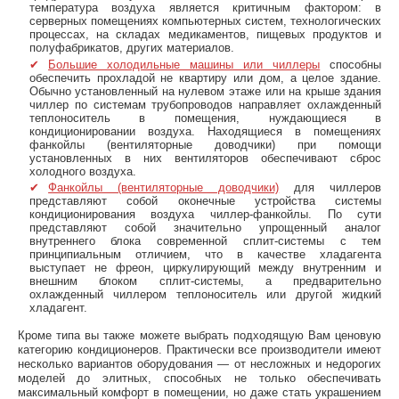
температура воздуха является критичным фактором: в
серверных помещениях компьютерных систем, технологических
процессах, на складах медикаментов, пищевых продуктов и
полуфабрикатов, других материалов.
Большие холодильные машины или чиллеры
способны
обеспечить прохладой не квартиру или дом, а целое здание.
Обычно установленный на нулевом этаже или на крыше здания
чиллер по системам трубопроводов направляет охлажденный
теплоноситель в помещения, нуждающиеся в
кондиционировании воздуха. Находящиеся в помещениях
фанкойлы (вентиляторные доводчики) при помощи
установленных в них вентиляторов обеспечивают сброс
холодного воздуха.
Фанкойлы (вентиляторные доводчики)
для чиллеров
представляют собой оконечные устройства системы
кондиционирования воздуха чиллер-фанкойлы. По сути
представляют собой значительно упрощенный аналог
внутреннего блока современной сплит-системы с тем
принципиальным отличием, что в качестве хладагента
выступает не фреон, циркулирующий между внутренним и
внешним блоком сплит-системы, а предварительно
охлажденный чиллером теплоноситель или другой жидкий
хладагент.
Кроме типа вы также можете выбрать подходящую Вам ценовую
категорию кондиционеров. Практически все производители имеют
несколько вариантов оборудования — от несложных и недорогих
моделей до элитных, способных не только обеспечивать
максимальный комфорт в помещении, но даже стать украшением