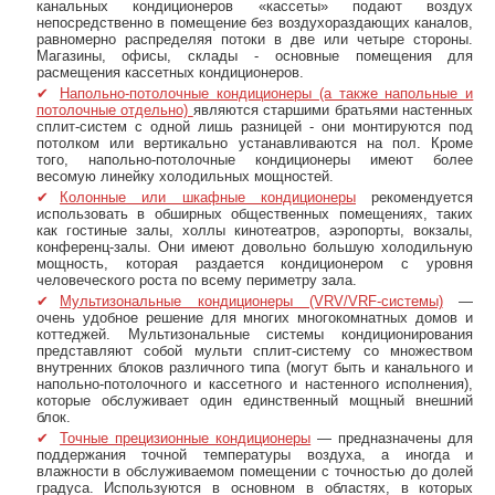
канальных кондиционеров «кассеты» подают воздух
непосредственно в помещение без воздухораздающих каналов,
равномерно распределяя потоки в две или четыре стороны.
Магазины, офисы, склады - основные помещения для
расмещения кассетных кондиционеров.
Напольно-потолочные кондиционеры (а также напольные и
потолочные отдельно)
являются старшими братьями настенных
сплит-систем с одной лишь разницей - они монтируются под
потолком или вертикально устанавливаются на пол. Кроме
того, напольно-потолочные кондиционеры имеют более
весомую линейку холодильных мощностей.
Колонные или шкафные кондиционеры
рекомендуется
использовать в обширных общественных помещениях, таких
как гостиные залы, холлы кинотеатров, аэропорты, вокзалы,
конференц-залы. Они имеют довольно большую холодильную
мощность, которая раздается кондиционером с уровня
человеческого роста по всему периметру зала.
Мультизональные кондиционеры (VRV/VRF-системы)
—
очень удобное решение для многих многокомнатных домов и
коттеджей. Мультизональные системы кондиционирования
представляют собой мульти сплит-систему со множеством
внутренних блоков различного типа (могут быть и канального и
напольно-потолочного и кассетного и настенного исполнения),
которые обслуживает один единственный мощный внешний
блок.
Точные прецизионные кондиционеры
— предназначены для
поддержания точной температуры воздуха, а иногда и
влажности в обслуживаемом помещении с точностью до долей
градуса. Используются в основном в областях, в которых