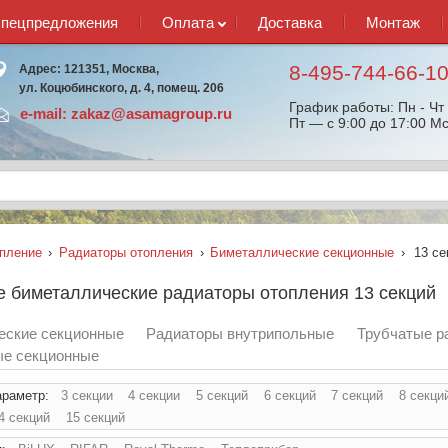
спецпредложения
Оплата
Доставка
Монтаж
8-495-744-66-1
Адрес: 121351, Москва,
ул. Коцюбинского, д. 4, помещ. 206
График работы: Пн - Чт 
e-mail:
zakaz@asamagroup.ru
Пт — с 9:00 до 17:00 Мс
пление
›
Радиаторы отопления
›
Биметаллические секционные
›
13 се
 биметаллические радиаторы отопления 13 секций
еские секционные
Радиаторы внутрипольные
Трубчатые р
е секционные
араметр:
3 секции
4 секции
5 секций
6 секций
7 секций
8 секци
4 секций
15 секций