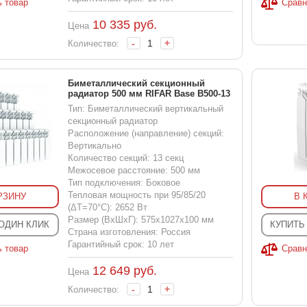
ь товар
Сравн
10 335
руб.
Цена
-
+
Количество:
Биметаллический секционный
радиатор 500 мм RIFAR Base B500-13
Тип: Биметаллический вертикальный
секционный радиатор
Расположение (направление) секций:
Вертикально
Количество секций: 13 секц
Межосевое расстояние: 500 мм
Тип подключения: Боковое
Тепловая мощность при 95/85/20
РЗИНУ
В 
(ΔT=70°C): 2652 Вт
Размер (ВхШхГ): 575x1027x100 мм
 ОДИН КЛИК
КУПИТЬ
Страна изготовления: Россия
Гарантийный срок: 10 лет
ь товар
Сравн
12 649
руб.
Цена
-
+
Количество: