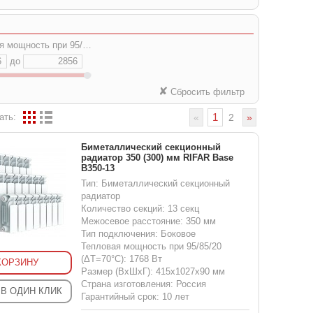
ость при 95/85/20 (ΔT=70°C), Вт:
до
✘
Сбросить фильтр
1
ать:
«
2
»
Биметаллический секционный
радиатор 350 (300) мм RIFAR Base
B350-13
Тип: Биметаллический секционный
радиатор
Количество секций: 13 секц
Межосевое расстояние: 350 мм
Тип подключения: Боковое
Тепловая мощность при 95/85/20
(ΔT=70°C): 1768 Вт
КОРЗИНУ
Размер (ВхШхГ): 415x1027x90 мм
Страна изготовления: Россия
 В ОДИН КЛИК
Гарантийный срок: 10 лет