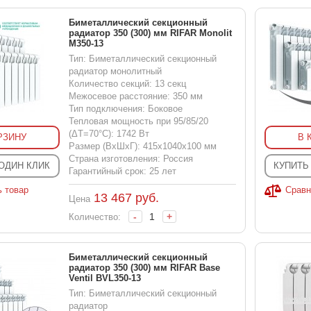
Биметаллический секционный
радиатор 350 (300) мм RIFAR Monolit
M350-13
Тип: Биметаллический секционный
радиатор монолитный
Количество секций: 13 секц
Межосевое расстояние: 350 мм
Тип подключения: Боковое
Тепловая мощность при 95/85/20
(ΔT=70°C): 1742 Вт
РЗИНУ
В 
Размер (ВхШхГ): 415x1040x100 мм
Страна изготовления: Россия
 ОДИН КЛИК
КУПИТЬ
Гарантийный срок: 25 лет
ь товар
Сравн
13 467
руб.
Цена
-
+
Количество:
Биметаллический секционный
радиатор 350 (300) мм RIFAR Base
Ventil BVL350-13
Тип: Биметаллический секционный
радиатор