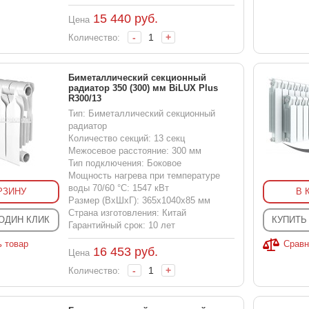
15 440
руб.
Цена
-
+
Количество:
Биметаллический секционный
радиатор 350 (300) мм BiLUX Plus
R300/13
Тип: Биметаллический секционный
радиатор
Количество секций: 13 секц
Межосевое расстояние: 300 мм
Тип подключения: Боковое
Мощность нагрева при температуре
воды 70/60 °С: 1547 кВт
РЗИНУ
В 
Размер (ВхШхГ): 365x1040x85 мм
Страна изготовления: Китай
 ОДИН КЛИК
КУПИТЬ
Гарантийный срок: 10 лет
ь товар
Сравн
16 453
руб.
Цена
-
+
Количество: