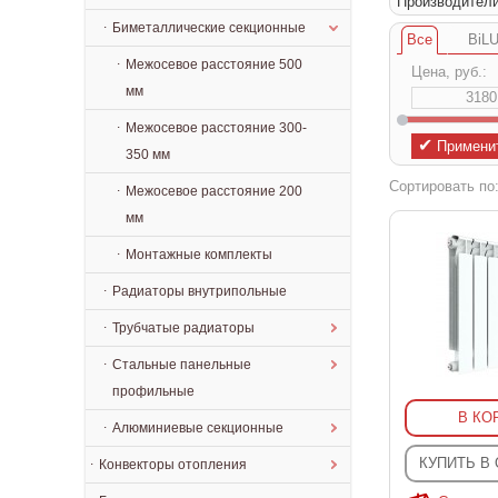
Производител
Биметаллические секционные
Все
BiLU
Межосевое расстояние 500
Цена, руб.:
мм
Межосевое расстояние 300-
✔
Примени
350 мм
Сортировать по
Межосевое расстояние 200
мм
Монтажные комплекты
Радиаторы внутрипольные
Трубчатые радиаторы
Стальные панельные
профильные
В КО
Алюминиевые секционные
КУПИТЬ В
Конвекторы отопления