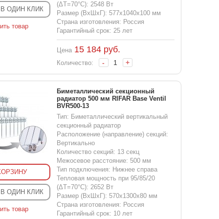
(ΔT=70°C): 2548 Вт
 В ОДИН КЛИК
Размер (ВхШхГ): 577x1040x100 мм
Страна изготовления: Россия
ить товар
Гарантийный срок: 25 лет
15 184
руб.
Цена
-
+
Количество:
Биметаллический секционный
радиатор 500 мм RIFAR Base Ventil
BVR500-13
Тип: Биметаллический вертикальный
секционный радиатор
Расположение (направление) секций:
Вертикально
Количество секций: 13 секц
Межосевое расстояние: 500 мм
Тип подключения: Нижнее справа
КОРЗИНУ
Тепловая мощность при 95/85/20
(ΔT=70°C): 2652 Вт
 В ОДИН КЛИК
Размер (ВхШхГ): 570x1300x80 мм
Страна изготовления: Россия
ить товар
Гарантийный срок: 10 лет