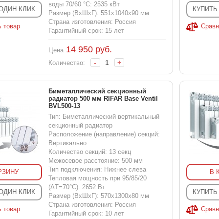
воды 70/60 °С: 2535 кВт
 ОДИН КЛИК
КУПИТЬ
Размер (ВхШхГ): 551x1040x90 мм
Страна изготовления: Россия
ь товар
Сравн
Гарантийный срок: 15 лет
14 950
руб.
Цена
-
+
Количество:
Биметаллический секционный
радиатор 500 мм RIFAR Base Ventil
BVL500-13
Тип: Биметаллический вертикальный
секционный радиатор
Расположение (направление) секций:
Вертикально
Количество секций: 13 секц
Межосевое расстояние: 500 мм
Тип подключения: Нижнее слева
РЗИНУ
В 
Тепловая мощность при 95/85/20
(ΔT=70°C): 2652 Вт
 ОДИН КЛИК
КУПИТЬ
Размер (ВхШхГ): 570x1300x80 мм
Страна изготовления: Россия
ь товар
Сравн
Гарантийный срок: 10 лет