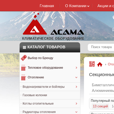
Главная
О Компании
Акции и 
КЛИМАТИЧЕСКОЕ ОБОРУДОВАНИЕ
КАТАЛОГ
ТОВАРОВ
Выбор по Бренду
›
Ото
Тепловое оборудование
Секционные
Отопление
Биметаллич
Водонагреватели и бойлеры
Алюминиевы
Газовые колонки
Популярный п
Котлы отопительные
13 секций
1
Радиаторы отопления