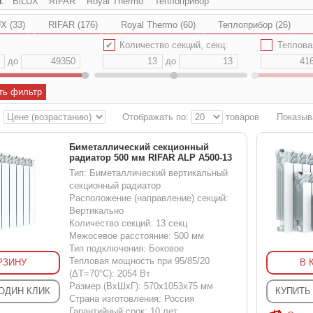
и:
BiLUX
RIFAR
Royal Thermo
Теплоприбор
X (33)
RIFAR (176)
Royal Thermo (60)
Теплоприбор (26)
✔
Количество секций, секц:
✔
Тепловая мощн
до
до
ть фильтр
:
Отображать по:
товаров
Показыв
Биметаллический секционный
радиатор 500 мм RIFAR ALP A500-13
Тип: Биметаллический вертикальный
секционный радиатор
Расположение (направление) секций:
Вертикально
Количество секций: 13 секц
Межосевое расстояние: 500 мм
Тип подключения: Боковое
Тепловая мощность при 95/85/20
РЗИНУ
В 
(ΔT=70°C): 2054 Вт
Размер (ВхШхГ): 570x1053x75 мм
 ОДИН КЛИК
КУПИТЬ
Страна изготовления: Россия
Гарантийный срок: 10 лет