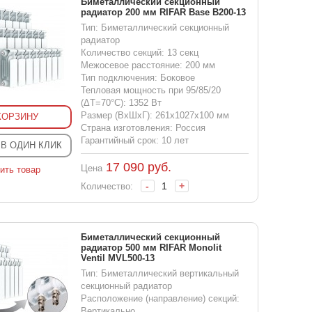
Биметаллический секционный
радиатор 200 мм RIFAR Base B200-13
Тип: Биметаллический секционный
радиатор
Количество секций: 13 секц
Межосевое расстояние: 200 мм
Тип подключения: Боковое
Тепловая мощность при 95/85/20
(ΔT=70°C): 1352 Вт
Размер (ВхШхГ): 261x1027x100 мм
КОРЗИНУ
Страна изготовления: Россия
Гарантийный срок: 10 лет
 В ОДИН КЛИК
17 090
руб.
Цена
ить товар
-
+
Количество:
Биметаллический секционный
радиатор 500 мм RIFAR Monolit
Ventil MVL500-13
Тип: Биметаллический вертикальный
секционный радиатор
Расположение (направление) секций:
Вертикально