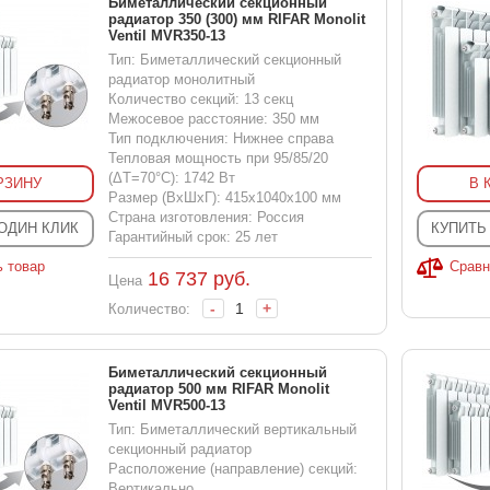
Биметаллический секционный
радиатор 350 (300) мм RIFAR Monolit
Ventil MVR350-13
Тип: Биметаллический секционный
радиатор монолитный
Количество секций: 13 секц
Межосевое расстояние: 350 мм
Тип подключения: Нижнее справа
Тепловая мощность при 95/85/20
(ΔT=70°C): 1742 Вт
РЗИНУ
В 
Размер (ВхШхГ): 415x1040x100 мм
Страна изготовления: Россия
 ОДИН КЛИК
КУПИТЬ
Гарантийный срок: 25 лет
ь товар
Сравн
16 737
руб.
Цена
-
+
Количество:
Биметаллический секционный
радиатор 500 мм RIFAR Monolit
Ventil MVR500-13
Тип: Биметаллический вертикальный
секционный радиатор
Расположение (направление) секций:
Вертикально