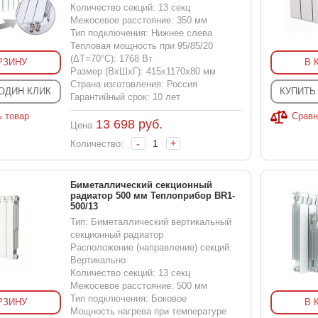
Количество секций: 13 секц
Межосевое расстояние: 350 мм
Тип подключения: Нижнее слева
Тепловая мощность при 95/85/20
(ΔT=70°C): 1768 Вт
РЗИНУ
В 
Размер (ВхШхГ): 415x1170x80 мм
Страна изготовления: Россия
 ОДИН КЛИК
КУПИТЬ
Гарантийный срок: 10 лет
ь товар
Сравн
13 698
руб.
Цена
-
+
Количество:
Биметаллический секционный
радиатор 500 мм Теплоприбор BR1-
500/13
Тип: Биметаллический вертикальный
секционный радиатор
Расположение (направление) секций:
Вертикально
Количество секций: 13 секц
Межосевое расстояние: 500 мм
Тип подключения: Боковое
РЗИНУ
В 
Мощность нагрева при температуре