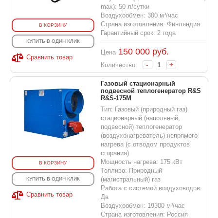
max): 50 л/сутки
Воздухообмен: 300 м³/час
Страна изготовления: Финляндия
В КОРЗИНУ
Гарантийный срок: 2 года
КУПИТЬ В ОДИН КЛИК
150 000
руб.
Цена
Сравнить товар
-
+
Количество:
Газовый стационарный
подвесной теплогенератор R&S
R&S-175M
Тип: Газовый (природный газ)
стационарный (напольный,
подвесной) теплогенератор
(воздухонагреватель) непрямого
нагрева (с отводом продуктов
сгорания)
Мощность нагрева: 175 кВт
В КОРЗИНУ
Топливо: Природный
(магистральный) газ
КУПИТЬ В ОДИН КЛИК
Работа с системой воздуховодов:
Сравнить товар
Да
Воздухообмен: 19300 м³/час
Страна изготовления: Россия