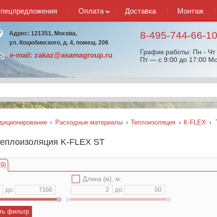
спецпредложения
Оплата
Доставка
Монтаж
8-495-744-66-1
Адрес: 121351, Москва,
ул. Коцюбинского, д. 4, помещ. 206
График работы: Пн - Чт 
e-mail:
zakaz@asamagroup.ru
Пт — с 9:00 до 17:00 Мс
диционирование
›
Расходные материалы
›
Теплоизоляция
›
K-FLEX
›
теплоизоляция K-FLEX ST
9)
✔
Длина (м), м:
до
до
ть фильтр