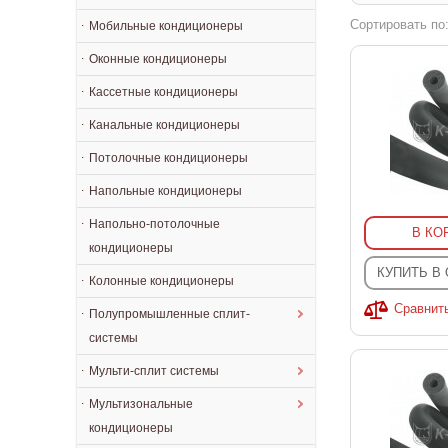
Сортировать по
Мобильные кондиционеры
Оконные кондиционеры
Кассетные кондиционеры
Канальные кондиционеры
Потолочные кондиционеры
Напольные кондиционеры
Напольно-потолочные
В КО
кондиционеры
КУПИТЬ В
Колонные кондиционеры
Сравнит
Полупромышленные сплит-
системы
Мульти-сплит системы
Мультизональные
кондиционеры