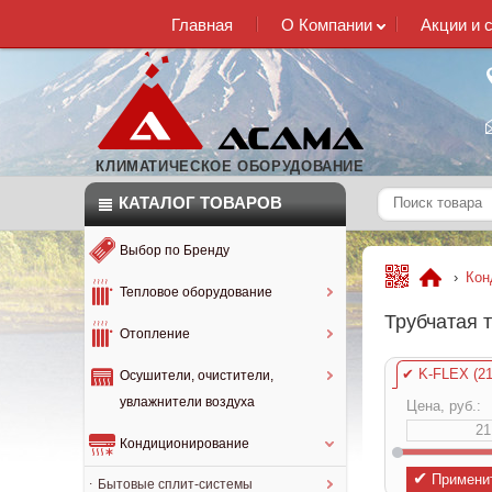
Главная
О Компании
Акции и 
КЛИМАТИЧЕСКОЕ ОБОРУДОВАНИЕ
КАТАЛОГ
ТОВАРОВ
Выбор по Бренду
›
Кон
Тепловое оборудование
Трубчатая 
Отопление
✔
K-FLEX (21
Осушители, очистители,
увлажнители воздуха
Цена, руб.:
Кондиционирование
✔
Примени
Бытовые сплит-системы