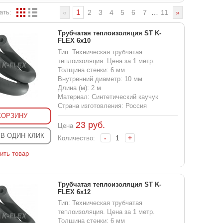
1
ать:
«
2
3
4
5
6
7
…
11
»
Трубчатая теплоизоляция ST K-
FLEX 6x10
Тип: Техническая трубчатая
теплоизоляция. Цена за 1 метр.
Толщина стенки: 6 мм
Внутренний диаметр: 10 мм
Длина (м): 2 м
Материал: Синтетический каучук
Страна изготовления: Россия
КОРЗИНУ
23
руб.
Цена
 В ОДИН КЛИК
-
+
Количество:
ить товар
Трубчатая теплоизоляция ST K-
FLEX 6x12
Тип: Техническая трубчатая
теплоизоляция. Цена за 1 метр.
Толщина стенки: 6 мм