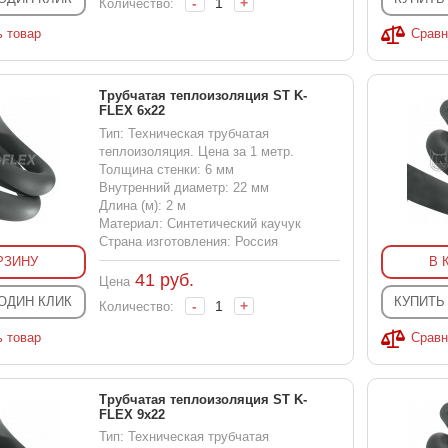
-
+
Количество:
ь товар
Сравн
Трубчатая теплоизоляция ST K-
FLEX 6x22
Тип: Техническая трубчатая
теплоизоляция. Цена за 1 метр.
Толщина стенки: 6 мм
Внутренний диаметр: 22 мм
Длина (м): 2 м
Материал: Синтетический каучук
Страна изготовления: Россия
РЗИНУ
В 
41
руб.
Цена
 ОДИН КЛИК
КУПИТЬ
-
+
Количество:
ь товар
Сравн
Трубчатая теплоизоляция ST K-
FLEX 9x22
Тип: Техническая трубчатая