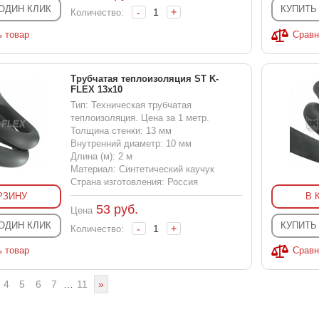
 ОДИН КЛИК
КУПИТЬ
-
+
Количество:
ь товар
Сравн
Трубчатая теплоизоляция ST K-
FLEX 13x10
Тип: Техническая трубчатая
теплоизоляция. Цена за 1 метр.
Толщина стенки: 13 мм
Внутренний диаметр: 10 мм
Длина (м): 2 м
Материал: Синтетический каучук
Страна изготовления: Россия
РЗИНУ
В 
53
руб.
Цена
 ОДИН КЛИК
КУПИТЬ
-
+
Количество:
ь товар
Сравн
4
5
6
7
…
11
»