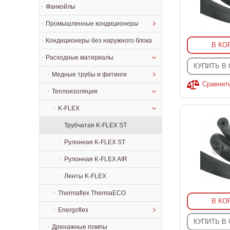
Фанкойлы
Промышленные кондиционеры
Кондиционеры без наружного блока
В КО
Расходные материалы
КУПИТЬ В
Медные трубы и фитинги
Сравнит
Теплоизоляция
K-FLEX
Трубчатая K-FLEX ST
Рулонная K-FLEX ST
Рулонная K-FLEX AIR
Ленты K-FLEX
Thermaflex ThermaECO
В КО
Energoflex
КУПИТЬ В
Дренажные помпы