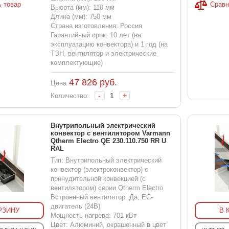
ь товар
Сравн
Высота (мм): 110 мм
Длина (мм): 750 мм
Страна изготовления: Россия
Гарантийный срок: 10 лет (на
эксплуатацию конвектора) и 1 год (на
ТЭН, вентилятор и электрические
комплектующие)
47 826
руб.
Цена
-
+
Количество:
Внутрипольный электрический
конвектор с вентилятором Varmann
Qtherm Electro QE 230.110.750 RR U
RAL
Тип: Внутрипольный электрический
конвектор (электроконвектор) с
принудительной конвекцией (с
вентилятором) серии Qtherm Electro
Встроенный вентилятор: Да, EC-
двигатель (24В)
РЗИНУ
В 
Мощность нагрева: 701 кВт
Цвет: Алюминий, окрашенный в цвет