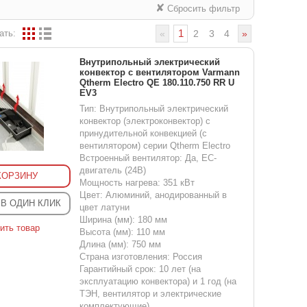
✘
Сбросить фильтр
1
ать:
«
2
3
4
»
Внутрипольный электрический
конвектор с вентилятором Varmann
Qtherm Electro QE 180.110.750 RR U
EV3
Тип: Внутрипольный электрический
конвектор (электроконвектор) с
принудительной конвекцией (с
вентилятором) серии Qtherm Electro
Встроенный вентилятор: Да, EC-
двигатель (24В)
КОРЗИНУ
Мощность нагрева: 351 кВт
Цвет: Алюминий, анодированный в
 В ОДИН КЛИК
цвет латуни
Ширина (мм): 180 мм
ить товар
Высота (мм): 110 мм
Длина (мм): 750 мм
Страна изготовления: Россия
Гарантийный срок: 10 лет (на
эксплуатацию конвектора) и 1 год (на
ТЭН, вентилятор и электрические
комплектующие)