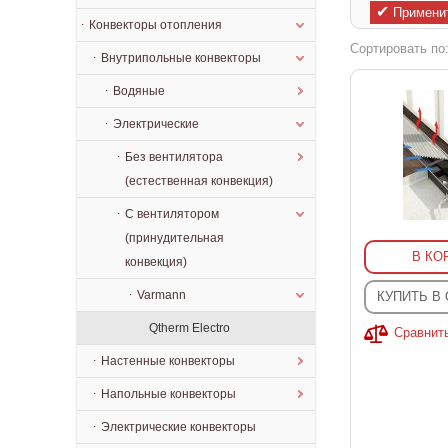
✔
Примени
Конвекторы отопления
Сортировать по
Внутрипольные конвекторы
Водяные
Электрические
Без вентилятора
(естественная конвекция)
С вентилятором
(принудительная
В КО
конвекция)
Varmann
КУПИТЬ В
Qtherm Electro
Сравнит
Настенные конвекторы
Напольные конвекторы
Электрические конвекторы