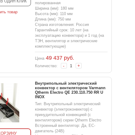
 В ОДИН КЛИК
полированная
Ширина (мм): 180 мм
ить товар
Высота (мм): 110 мм
Длина (мм): 750 мм
Страна изготовления: Россия
Гарантийный срок: 10 лет (на
эксплуатацию конвектора) и 1 год (на
ТЭН, вентилятор и электрические
комплектующие)
49 437
руб.
Цена
-
+
Количество:
Внутрипольный электрический
конвектор с вентилятором Varmann
Qtherm Electro QE 230.110.750 RR U
INOX
Тип: Внутрипольный электрический
конвектор (электроконвектор) с
принудительной конвекцией (с
вентилятором) серии Qtherm Electro
Встроенный вентилятор: Да, EC-
двигатель (24В)
КОРЗИНУ