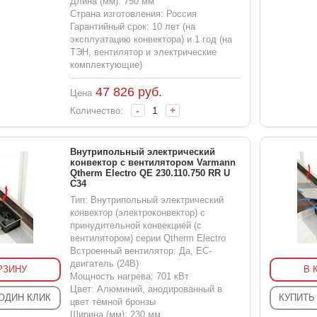
Длина (мм): 750 мм
Страна изготовления: Россия
Гарантийный срок: 10 лет (на
эксплуатацию конвектора) и 1 год (на
ТЭН, вентилятор и электрические
комплектующие)
47 826
руб.
Цена
-
+
Количество:
Внутрипольный электрический
конвектор с вентилятором Varmann
Qtherm Electro QE 230.110.750 RR U
C34
Тип: Внутрипольный электрический
конвектор (электроконвектор) с
принудительной конвекцией (с
вентилятором) серии Qtherm Electro
Встроенный вентилятор: Да, EC-
двигатель (24В)
РЗИНУ
В 
Мощность нагрева: 701 кВт
Цвет: Алюминий, анодированный в
 ОДИН КЛИК
КУПИТЬ
цвет тёмной бронзы
Ширина (мм): 230 мм