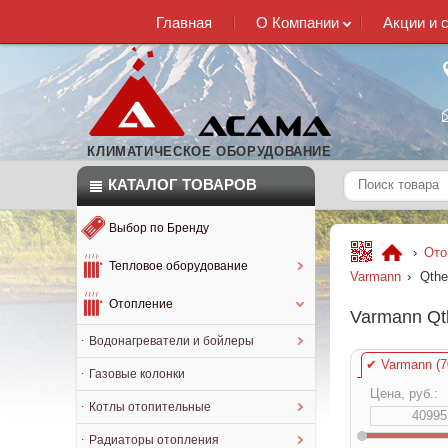
Главная
О Компании
Акции и 
КЛИМАТИЧЕСКОЕ ОБОРУДОВАНИЕ
КАТАЛОГ
ТОВАРОВ
Выбор по Бренду
›
Ото
Тепловое оборудование
Varmann
›
Qthe
Отопление
Varmann Qt
Водонагреватели и бойлеры
✔
Varmann (7
Газовые колонки
Цена, руб.:
Котлы отопительные
Радиаторы отопления