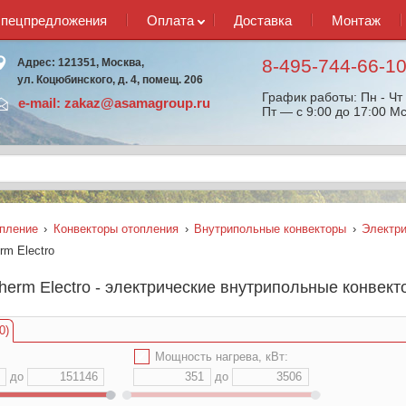
спецпредложения
Оплата
Доставка
Монтаж
8-495-744-66-1
Адрес: 121351, Москва,
ул. Коцюбинского, д. 4, помещ. 206
График работы: Пн - Чт 
e-mail:
zakaz@asamagroup.ru
Пт — с 9:00 до 17:00 Мс
пление
›
Конвекторы отопления
›
Внутрипольные конвекторы
›
Электр
rm Electro
herm Electro - электрические внутрипольные конвек
0)
✔
Мощность нагрева, кВт:
до
до