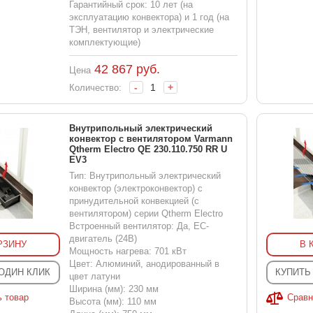
Гарантийный срок: 10 лет (на
эксплуатацию конвектора) и 1 год (на
ТЭН, вентилятор и электрические
комплектующие)
42 867
руб.
Цена
-
+
Количество:
Внутрипольный электрический
конвектор с вентилятором Varmann
Qtherm Electro QE 230.110.750 RR U
EV3
Тип: Внутрипольный электрический
конвектор (электроконвектор) с
принудительной конвекцией (с
вентилятором) серии Qtherm Electro
Встроенный вентилятор: Да, EC-
двигатель (24В)
РЗИНУ
В 
Мощность нагрева: 701 кВт
Цвет: Алюминий, анодированный в
 ОДИН КЛИК
КУПИТЬ
цвет латуни
Ширина (мм): 230 мм
ь товар
Сравн
Высота (мм): 110 мм