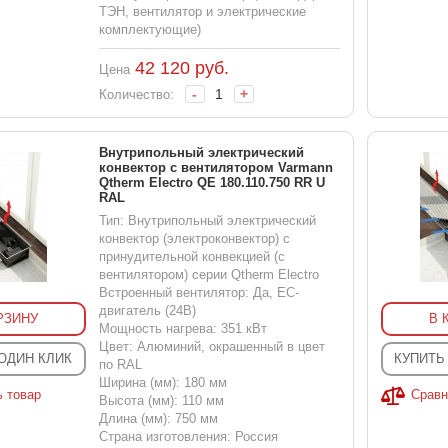
ТЭН, вентилятор и электрические
комплектующие)
42 120
руб.
Цена
-
+
Количество:
Внутрипольный электрический
конвектор с вентилятором Varmann
Qtherm Electro QE 180.110.750 RR U
RAL
Тип: Внутрипольный электрический
конвектор (электроконвектор) с
принудительной конвекцией (с
вентилятором) серии Qtherm Electro
Встроенный вентилятор: Да, EC-
двигатель (24В)
РЗИНУ
В 
Мощность нагрева: 351 кВт
Цвет: Алюминий, окрашенный в цвет
 ОДИН КЛИК
КУПИТЬ
по RAL
Ширина (мм): 180 мм
ь товар
Сравн
Высота (мм): 110 мм
Длина (мм): 750 мм
Страна изготовления: Россия