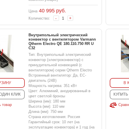
40 995
руб.
Цена
-
+
Количество:
Внутрипольный электрический
конвектор с вентилятором Varmann
Qtherm Electro QE 180.110.750 RR U
C32
Тип: Внутрипольный электрический
конвектор (электроконвектор) с
принудительной конвекцией (с
вентилятором) серии Qtherm Electro
Встроенный вентилятор: Да, EC-
двигатель (24В)
РЗИНУ
В 
Мощность нагрева: 351 кВт
Цвет: Алюминий, анодированный в
 ОДИН КЛИК
КУПИТЬ
цвет светлой бронзы
Ширина (мм): 180 мм
ь товар
Сравн
Высота (мм): 110 мм
Длина (мм): 750 мм
Страна изготовления: Россия
Гарантийный срок: 10 лет (на
эксплуатацию конвектора) и 1 год (на