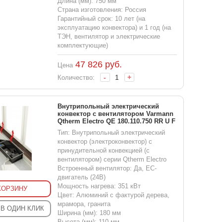
Длина (мм): 750 мм
Страна изготовления: Россия
Гарантийный срок: 10 лет (на
эксплуатацию конвектора) и 1 год (на
ТЭН, вентилятор и электрические
комплектующие)
47 826
руб.
Цена
-
+
Количество:
Внутрипольный электрический
конвектор с вентилятором Varmann
Qtherm Electro QE 180.110.750 RR U F
Тип: Внутрипольный электрический
конвектор (электроконвектор) с
принудительной конвекцией (с
вентилятором) серии Qtherm Electro
Встроенный вентилятор: Да, EC-
двигатель (24В)
Мощность нагрева: 351 кВт
КОРЗИНУ
Цвет: Алюминий с фактурой дерева,
мрамора, гранита
 В ОДИН КЛИК
Ширина (мм): 180 мм
Высота (мм): 110 мм