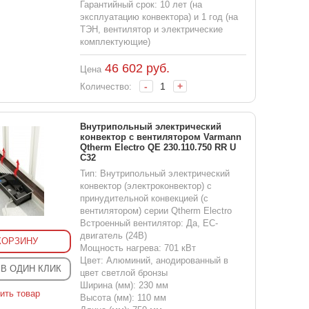
Гарантийный срок: 10 лет (на
эксплуатацию конвектора) и 1 год (на
ТЭН, вентилятор и электрические
комплектующие)
46 602
руб.
Цена
-
+
Количество:
Внутрипольный электрический
конвектор с вентилятором Varmann
Qtherm Electro QE 230.110.750 RR U
C32
Тип: Внутрипольный электрический
конвектор (электроконвектор) с
принудительной конвекцией (с
вентилятором) серии Qtherm Electro
Встроенный вентилятор: Да, EC-
двигатель (24В)
КОРЗИНУ
Мощность нагрева: 701 кВт
Цвет: Алюминий, анодированный в
 В ОДИН КЛИК
цвет светлой бронзы
Ширина (мм): 230 мм
ить товар
Высота (мм): 110 мм