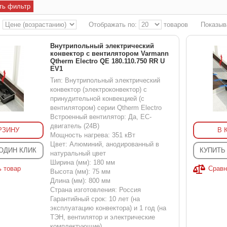
ть фильтр
:
Отображать по:
товаров
Показыв
Внутрипольный электрический
конвектор с вентилятором Varmann
Qtherm Electro QE 180.110.750 RR U
EV1
Тип: Внутрипольный электрический
конвектор (электроконвектор) с
принудительной конвекцией (с
вентилятором) серии Qtherm Electro
Встроенный вентилятор: Да, EC-
двигатель (24В)
РЗИНУ
В 
Мощность нагрева: 351 кВт
Цвет: Алюминий, анодированный в
 ОДИН КЛИК
КУПИТЬ
натуральный цвет
Ширина (мм): 180 мм
ь товар
Сравн
Высота (мм): 75 мм
Длина (мм): 800 мм
Страна изготовления: Россия
Гарантийный срок: 10 лет (на
эксплуатацию конвектора) и 1 год (на
ТЭН, вентилятор и электрические
комплектующие)