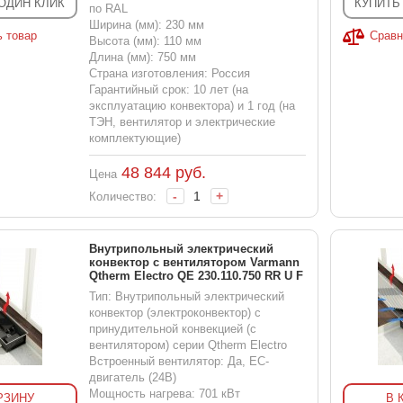
 ОДИН КЛИК
КУПИТЬ
по RAL
Ширина (мм): 230 мм
ь товар
Сравн
Высота (мм): 110 мм
Длина (мм): 750 мм
Страна изготовления: Россия
Гарантийный срок: 10 лет (на
эксплуатацию конвектора) и 1 год (на
ТЭН, вентилятор и электрические
комплектующие)
48 844
руб.
Цена
-
+
Количество:
Внутрипольный электрический
конвектор с вентилятором Varmann
Qtherm Electro QE 230.110.750 RR U F
Тип: Внутрипольный электрический
конвектор (электроконвектор) с
принудительной конвекцией (с
вентилятором) серии Qtherm Electro
Встроенный вентилятор: Да, EC-
двигатель (24В)
Мощность нагрева: 701 кВт
РЗИНУ
В 