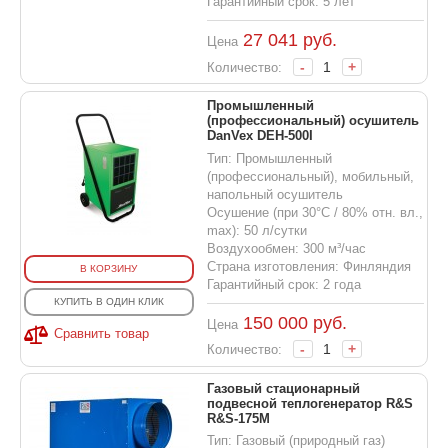
Гарантийный срок: 5 лет
27 041
руб.
Цена
-
+
Количество:
Промышленный
(профессиональный) осушитель
DanVex DEH-500I
Тип: Промышленный
(профессиональный), мобильный,
напольный осушитель
Осушение (при 30°С / 80% отн. вл.,
max): 50 л/сутки
Воздухообмен: 300 м³/час
Страна изготовления: Финляндия
В КОРЗИНУ
Гарантийный срок: 2 года
КУПИТЬ В ОДИН КЛИК
150 000
руб.
Цена
Сравнить товар
-
+
Количество:
Газовый стационарный
подвесной теплогенератор R&S
R&S-175M
Тип: Газовый (природный газ)