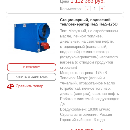
1 112 383
руб.
Цена
-
+
Количество:
Стационарный, подвесной
теплогенератор R&S R&S-175O
Тип: Мазутный, на отработанном
масле, печном топливе,
дизельный, на светлой нефти,
стационарный (напольный,
подвесной) теплогенератор
(воздухонагреватель) непрямого
нагрева (с отводом продуктов
сгорания)
В КОРЗИНУ
Мощность нагрева: 175 кВт
КУПИТЬ В ОДИН КЛИК
Топливо: Мазут (легкий и
тяжелый), отработанное масло
Сравнить товар
(отработка), печное топливо,
дизель (солярка), светлая нефть
Работа с системой воздуховодов:
Да
Воздухообмен: 19300 м³/час
Страна изготовления: Россия
Гарантийный срок: 3 года