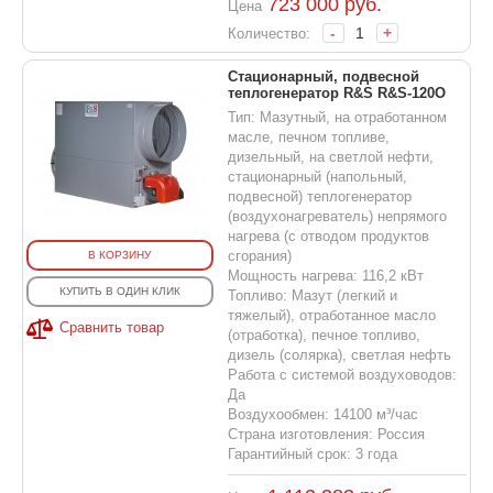
723 000
руб.
Цена
-
+
Количество:
Стационарный, подвесной
теплогенератор R&S R&S-120O
Тип: Мазутный, на отработанном
масле, печном топливе,
дизельный, на светлой нефти,
стационарный (напольный,
подвесной) теплогенератор
(воздухонагреватель) непрямого
нагрева (с отводом продуктов
сгорания)
В КОРЗИНУ
Мощность нагрева: 116,2 кВт
КУПИТЬ В ОДИН КЛИК
Топливо: Мазут (легкий и
тяжелый), отработанное масло
Сравнить товар
(отработка), печное топливо,
дизель (солярка), светлая нефть
Работа с системой воздуховодов:
Да
Воздухообмен: 14100 м³/час
Страна изготовления: Россия
Гарантийный срок: 3 года