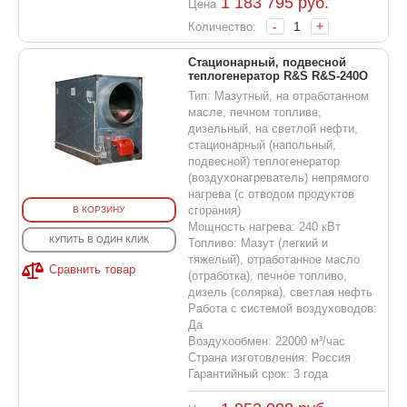
1 183 795
руб.
Цена
-
+
Количество:
Стационарный, подвесной
теплогенератор R&S R&S-240O
Тип: Мазутный, на отработанном
масле, печном топливе,
дизельный, на светлой нефти,
стационарный (напольный,
подвесной) теплогенератор
(воздухонагреватель) непрямого
нагрева (с отводом продуктов
сгорания)
В КОРЗИНУ
Мощность нагрева: 240 кВт
КУПИТЬ В ОДИН КЛИК
Топливо: Мазут (легкий и
тяжелый), отработанное масло
Сравнить товар
(отработка), печное топливо,
дизель (солярка), светлая нефть
Работа с системой воздуховодов:
Да
Воздухообмен: 22000 м³/час
Страна изготовления: Россия
Гарантийный срок: 3 года