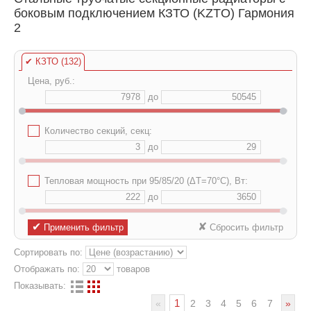
боковым подключением КЗТО (KZTO) Гармония
2
✔
КЗТО (132)
Цена, руб.:
до
✔
Количество секций, секц:
до
✔
Тепловая мощность при 95/85/20 (ΔT=70°C), Вт:
до
✔
✘
Применить фильтр
Сбросить фильтр
Сортировать по:
Отображать по:
товаров
Показывать:
1
«
2
3
4
5
6
7
»