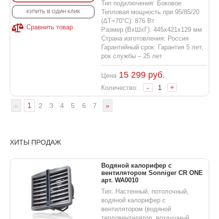
Тип подключения: Боковое
Тепловая мощность при 95/85/20
КУПИТЬ В ОДИН КЛИК
(ΔT=70°C): 876 Вт
Сравнить товар
Размер (ВхШхГ): 445х421х129 мм
Страна изготовления: Россия
Гарантийный срок: Гарантия 5 лет,
рок службы – 25 лет
15 299
руб.
Цена
-
+
Количество:
1
«
2
3
4
5
6
7
»
ХИТЫ ПРОДАЖ
Водяной калорифер с
вентилятором Sonniger CR ONE
арт. WA0010
Тип: Настенный, потолочный,
водяной калорифер с
вентилятором (водяной
тепловентилятор, воздушный