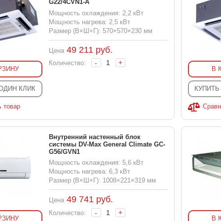
G22/4CVN1-A
Мощность охлаждения: 2,2 кВт
Мощность нагрева: 2,5 кВт
Размер (В×Ш×Г): 570×570×230 мм
49 211
руб.
Цена
-
+
Количество:
РЗИНУ
В 
 ОДИН КЛИК
КУПИТЬ
ь товар
Сравн
Внутренний настенный блок
системы DV-Max General Climate GC-
G56/GVN1
Мощность охлаждения: 5,6 кВт
Мощность нагрева: 6,3 кВт
Размер (В×Ш×Г): 1008×221×319 мм
49 741
руб.
Цена
-
+
Количество:
РЗИНУ
В 