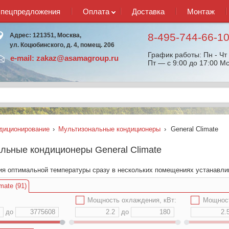
спецпредложения
Оплата
Доставка
Монтаж
8-495-744-66-1
Адрес: 121351, Москва,
ул. Коцюбинского, д. 4, помещ. 206
График работы: Пн - Чт 
e-mail:
zakaz@asamagroup.ru
Пт — с 9:00 до 17:00 Мс
диционирование
›
Мультизональные кондиционеры
›
General Climate
льные кондиционеры General Climate
я оптимальной температуры сразу в нескольких помещениях устанавлив
mate (91)
✔
Мощность охлаждения, кВт:
✔
Мощност
до
до