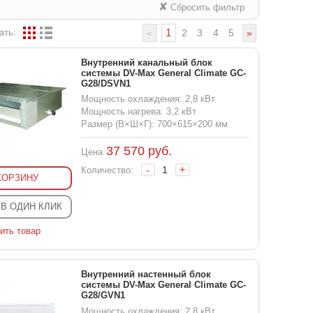
✘
Сбросить фильтр
1
ать:
«
2
3
4
5
»
Внутренний канальный блок
системы DV-Max General Climate GC-
G28/DSVN1
Мощность охлаждения: 2,8 кВт
Мощность нагрева: 3,2 кВт
Размер (В×Ш×Г): 700×615×200 мм
37 570
руб.
Цена
-
+
Количество:
КОРЗИНУ
 В ОДИН КЛИК
ить товар
Внутренний настенный блок
системы DV-Max General Climate GC-
G28/GVN1
Мощность охлаждения: 2,8 кВт