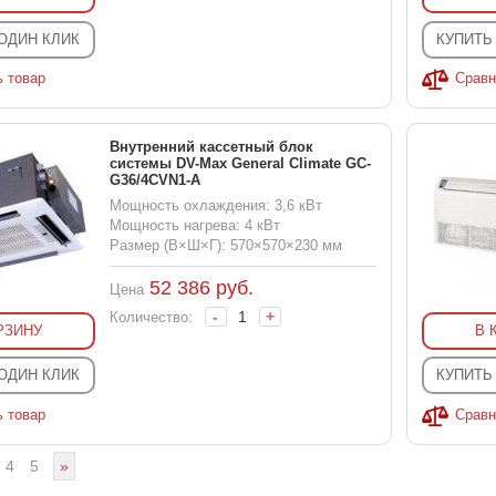
 ОДИН КЛИК
КУПИТЬ
ь товар
Сравн
Внутренний кассетный блок
системы DV-Max General Climate GC-
G36/4CVN1-A
Мощность охлаждения: 3,6 кВт
Мощность нагрева: 4 кВт
Размер (В×Ш×Г): 570×570×230 мм
52 386
руб.
Цена
-
+
Количество:
РЗИНУ
В 
 ОДИН КЛИК
КУПИТЬ
ь товар
Сравн
4
5
»