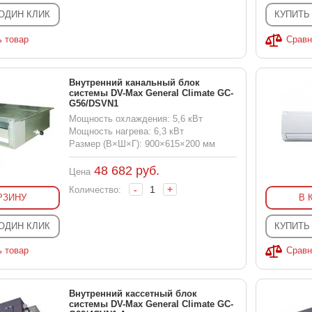
 ОДИН КЛИК
КУПИТЬ
ь товар
Сравн
Внутренний канальный блок
системы DV-Max General Climate GC-
G56/DSVN1
Мощность охлаждения: 5,6 кВт
Мощность нагрева: 6,3 кВт
Размер (В×Ш×Г): 900×615×200 мм
48 682
руб.
Цена
-
+
Количество:
РЗИНУ
В 
 ОДИН КЛИК
КУПИТЬ
ь товар
Сравн
Внутренний кассетный блок
системы DV-Max General Climate GC-