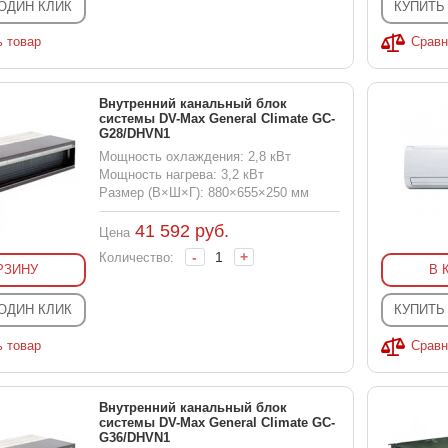
 ОДИН КЛИК
КУПИТЬ
ь товар
Сравн
Внутренний канальный блок
системы DV-Max General Climate GC-
G28/DHVN1
Мощность охлаждения: 2,8 кВт
Мощность нагрева: 3,2 кВт
Размер (В×Ш×Г): 880×655×250 мм
41 592
руб.
Цена
-
+
Количество:
РЗИНУ
В 
 ОДИН КЛИК
КУПИТЬ
ь товар
Сравн
Внутренний канальный блок
системы DV-Max General Climate GC-
G36/DHVN1