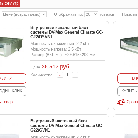
ть фильтр
:
Отображать по:
товаров
Показыв
Внутренний канальный блок
системы DV-Max General Climate GC-
G22/DSVN1
Мощность охлаждения: 2,2 кВт
Мощность нагрева: 2,5 кВт
Размер (В×Ш×Г): 700×615×200 мм
36 512
руб.
Цена
-
+
Количество:
РЗИНУ
В 
 ОДИН КЛИК
КУПИТЬ
ь товар
Сравн
Внутренний настенный блок
системы DV-Max General Climate GC-
G22/GVN1
Мощность охлаждения: 2,2 кВт