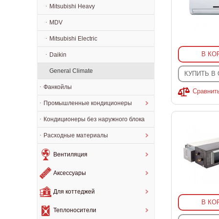
Mitsubishi Heavy
MDV
Mitsubishi Electric
В КО
Daikin
General Climate
КУПИТЬ В
Фанкойлы
Сравнит
Промышленные кондиционеры
Кондиционеры без наружного блока
Расходные материалы
Вентиляция
Аксессуары
Для коттеджей
В КО
Теплоносители