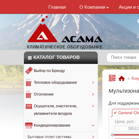
Главная
О Компании
Акции и 
КЛИМАТИЧЕСКОЕ ОБОРУДОВАНИЕ
КАТАЛОГ
ТОВАРОВ
Выбор по Бренду
›
Кон
Тепловое оборудование
Мультизона
Отопление
Для поддержани
Осушители, очистители,
✔
General Cli
увлажнители воздуха
Цена, руб.:
Кондиционирование
Бытовые сплит-системы