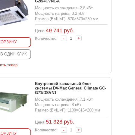
G28/4CVN1-A
Мощность охлаждения: 2,8 кВт
Мощность нагрева: 3,2 кВт
Размер (В×Ш×Г): 570×570×230 мм
49 741
руб.
Цена
-
+
Количество:
КОРЗИНУ
 В ОДИН КЛИК
ить товар
Внутренний канальный блок
системы DV-Max General Climate GC-
G71/DSVN1
Мощность охлаждения: 7,1 кВт
Мощность нагрева: 8 кВт
Размер (В×Ш×Г): 1100×615×200 мм
51 328
руб.
Цена
-
+
Количество:
КОРЗИНУ