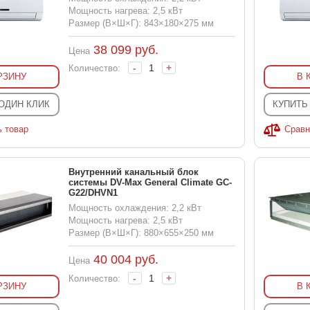
Мощность нагрева: 2,5 кВт
Размер (В×Ш×Г): 843×180×275 мм
38 099
руб.
Цена
-
+
Количество:
РЗИНУ
В 
 ОДИН КЛИК
КУПИТЬ
ь товар
Сравн
Внутренний канальный блок
системы DV-Max General Climate GC-
G22/DHVN1
Мощность охлаждения: 2,2 кВт
Мощность нагрева: 2,5 кВт
Размер (В×Ш×Г): 880×655×250 мм
40 004
руб.
Цена
-
+
Количество:
РЗИНУ
В 