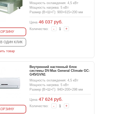
Мощность охлаждения: 4,5 кВт
Мощность нагрева: 5 кВт
Размер (В×Ш×Г): 900×615×200 мм
46 037
руб.
Цена
-
+
Количество:
КОРЗИНУ
 В ОДИН КЛИК
ить товар
Внутренний настенный блок
системы DV-Max General Climate GC-
G45/GVN1
Мощность охлаждения: 4,5 кВт
Мощность нагрева: 5 кВт
Размер (В×Ш×Г): 940×200×298 мм
47 624
руб.
Цена
-
+
Количество:
КОРЗИНУ