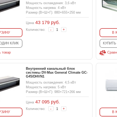
Мощность охлаждения: 3,6 кВт
Мощность нагрева: 4 кВт
Размер (В×Ш×Г): 880×655×250 мм
43 179
руб.
Цена
-
+
Количество:
РЗИНУ
В 
 ОДИН КЛИК
КУПИТЬ
ь товар
Сравн
Внутренний канальный блок
системы DV-Max General Climate GC-
G45/DHVN1
Мощность охлаждения: 4,5 кВт
Мощность нагрева: 5 кВт
Размер (В×Ш×Г): 980×721×266 мм
47 095
руб.
Цена
-
+
Количество:
РЗИНУ
В 