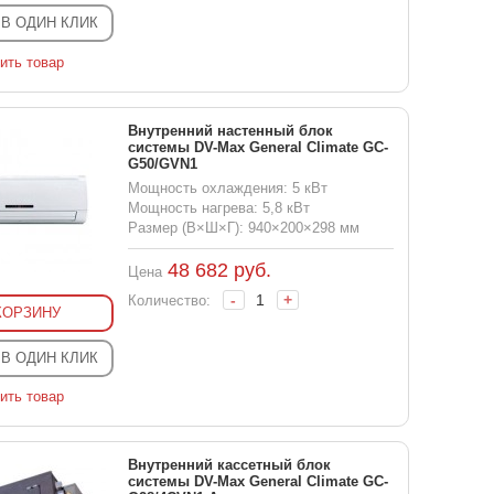
 В ОДИН КЛИК
ить товар
Внутренний настенный блок
системы DV-Max General Climate GC-
G50/GVN1
Мощность охлаждения: 5 кВт
Мощность нагрева: 5,8 кВт
Размер (В×Ш×Г): 940×200×298 мм
48 682
руб.
Цена
-
+
Количество:
КОРЗИНУ
 В ОДИН КЛИК
ить товар
Внутренний кассетный блок
системы DV-Max General Climate GC-