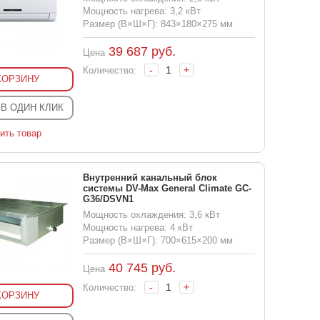
Мощность нагрева: 3,2 кВт
Размер (В×Ш×Г): 843×180×275 мм
39 687
руб.
Цена
-
+
Количество:
КОРЗИНУ
 В ОДИН КЛИК
ить товар
Внутренний канальный блок
системы DV-Max General Climate GC-
G36/DSVN1
Мощность охлаждения: 3,6 кВт
Мощность нагрева: 4 кВт
Размер (В×Ш×Г): 700×615×200 мм
40 745
руб.
Цена
-
+
Количество:
КОРЗИНУ