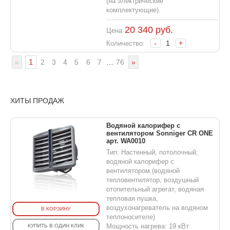
(на электрические
комплектующие).
20 340
руб.
Цена
-
+
Количество:
1
«
2
3
4
5
6
7
…
76
»
ХИТЫ ПРОДАЖ
Водяной калорифер с
вентилятором Sonniger CR ONE
арт. WA0010
Тип: Настенный, потолочный,
водяной калорифер с
вентилятором (водяной
тепловентилятор, воздушный
отопительный агрегат, водяная
тепловая пушка,
воздухонагреватель на водяном
В КОРЗИНУ
теплоносителе)
Мощность нагрева: 19 кВт
КУПИТЬ В ОДИН КЛИК