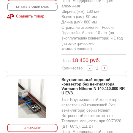
Цвет: Анодированный в цвет
алюминия
КУПИТЬ В ОДИН КЛИК
Ширина (мм): 180 мм
Сравнить товар
Высота (мм): 90 мм
Длина (мм): 800 мм
Страна изготовления: Россия
Гарантийный срок: 10 лет (на
эксплуатацию конвектора) и 1 год
(на электрические
комплектующие).
18 450
руб.
Цена
-
+
Количество:
Внутрипольный водяной
конвектор без вентилятора
Varmann Ntherm N 140.110.800 RR
U EV3
Тип: Внутрипольный конвектор с
естественной конвекцией (без
вентилятора) серии Ntherm
Встроенный вентилятор: нет
Тепловая мощность при 90/70/20
(ΔT=60°C): 111 Вт
В КОРЗИНУ
Цвет: Анодированный в цвет