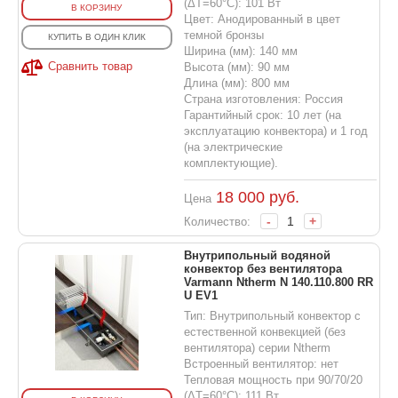
(ΔT=60°C): 101 Вт
В КОРЗИНУ
Цвет: Анодированный в цвет
темной бронзы
КУПИТЬ В ОДИН КЛИК
Ширина (мм): 140 мм
Сравнить товар
Высота (мм): 90 мм
Длина (мм): 800 мм
Страна изготовления: Россия
Гарантийный срок: 10 лет (на
эксплуатацию конвектора) и 1 год
(на электрические
комплектующие).
18 000
руб.
Цена
-
+
Количество:
Внутрипольный водяной
конвектор без вентилятора
Varmann Ntherm N 140.110.800 RR
U EV1
Тип: Внутрипольный конвектор с
естественной конвекцией (без
вентилятора) серии Ntherm
Встроенный вентилятор: нет
Тепловая мощность при 90/70/20
(ΔT=60°C): 111 Вт