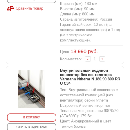
Ширина (мм): 180 мм
Сравнить товар
Высота (мм): 90 мм
Длина (мм): 800 мм
Страна изготовления: Россия
Гарантийный срок: 10 лет (на
эксплуатацию конвектора) и 1 год
(на электрические
комплектующие).
18 990
руб.
Цена
-
+
Количество:
Внутрипольный водяной
конвектор без вентилятора
Varmann Ntherm N 180.90.800 RR
U C34
Тип: Внутрипольный конвектор с
естественной конвекцией (без
вентилятора) серии Ntherm
Встроенный вентилятор: нет
Тепловая мощность при 90/70/20
(ΔT=60°C): 179 Вт
В КОРЗИНУ
Цвет: Анодированный в цвет
темной бронзы
КУПИТЬ В ОДИН КЛИК