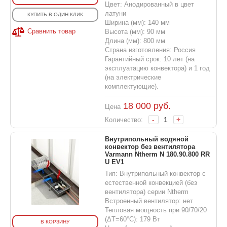
Цвет: Анодированный в цвет
латуни
КУПИТЬ В ОДИН КЛИК
Ширина (мм): 140 мм
Сравнить товар
Высота (мм): 90 мм
Длина (мм): 800 мм
Страна изготовления: Россия
Гарантийный срок: 10 лет (на
эксплуатацию конвектора) и 1 год
(на электрические
комплектующие).
18 000
руб.
Цена
-
+
Количество:
Внутрипольный водяной
конвектор без вентилятора
Varmann Ntherm N 180.90.800 RR
U EV1
Тип: Внутрипольный конвектор с
естественной конвекцией (без
вентилятора) серии Ntherm
Встроенный вентилятор: нет
Тепловая мощность при 90/70/20
(ΔT=60°C): 179 Вт
В КОРЗИНУ