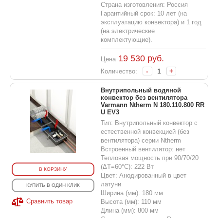
Страна изготовления: Россия
Гарантийный срок: 10 лет (на
эксплуатацию конвектора) и 1 год
(на электрические
комплектующие).
19 530
руб.
Цена
-
+
Количество:
Внутрипольный водяной
конвектор без вентилятора
Varmann Ntherm N 180.110.800 RR
U EV3
Тип: Внутрипольный конвектор с
естественной конвекцией (без
вентилятора) серии Ntherm
Встроенный вентилятор: нет
Тепловая мощность при 90/70/20
(ΔT=60°C): 222 Вт
В КОРЗИНУ
Цвет: Анодированный в цвет
латуни
КУПИТЬ В ОДИН КЛИК
Ширина (мм): 180 мм
Сравнить товар
Высота (мм): 110 мм
Длина (мм): 800 мм