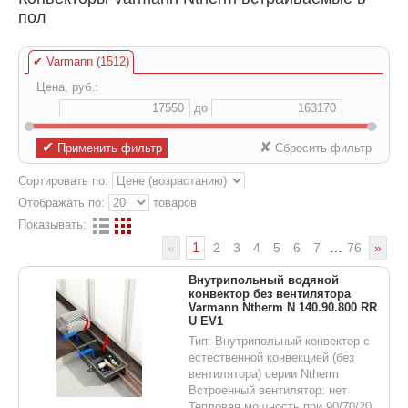
пол
✔
Varmann (1512)
Цена, руб.:
до
✔
✘
Применить фильтр
Сбросить фильтр
Сортировать по:
Отображать по:
товаров
Показывать:
1
«
2
3
4
5
6
7
…
76
»
Внутрипольный водяной
конвектор без вентилятора
Varmann Ntherm N 140.90.800 RR
U EV1
Тип: Внутрипольный конвектор с
естественной конвекцией (без
вентилятора) серии Ntherm
Встроенный вентилятор: нет
Тепловая мощность при 90/70/20