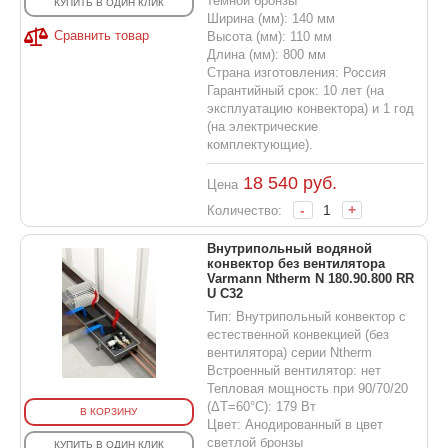
темной бронзы
КУПИТЬ В ОДИН КЛИК
Ширина (мм): 140 мм
Сравнить товар
Высота (мм): 110 мм
Длина (мм): 800 мм
Страна изготовления: Россия
Гарантийный срок: 10 лет (на
эксплуатацию конвектора) и 1 год
(на электрические
комплектующие).
18 540
руб.
Цена
-
+
Количество:
Внутрипольный водяной
конвектор без вентилятора
Varmann Ntherm N 180.90.800 RR
U C32
Тип: Внутрипольный конвектор с
естественной конвекцией (без
вентилятора) серии Ntherm
Встроенный вентилятор: нет
Тепловая мощность при 90/70/20
(ΔT=60°C): 179 Вт
В КОРЗИНУ
Цвет: Анодированный в цвет
светлой бронзы
КУПИТЬ В ОДИН КЛИК