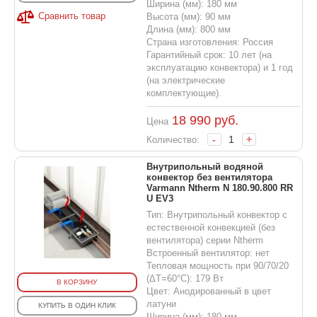
Ширина (мм): 180 мм
Сравнить товар
Высота (мм): 90 мм
Длина (мм): 800 мм
Страна изготовления: Россия
Гарантийный срок: 10 лет (на
эксплуатацию конвектора) и 1 год
(на электрические
комплектующие).
18 990
руб.
Цена
-
+
Количество:
Внутрипольный водяной
конвектор без вентилятора
Varmann Ntherm N 180.90.800 RR
U EV3
Тип: Внутрипольный конвектор с
естественной конвекцией (без
вентилятора) серии Ntherm
Встроенный вентилятор: нет
Тепловая мощность при 90/70/20
(ΔT=60°C): 179 Вт
В КОРЗИНУ
Цвет: Анодированный в цвет
латуни
КУПИТЬ В ОДИН КЛИК
Ширина (мм): 180 мм