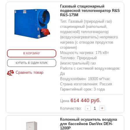
Газовый стационарный
подвесной теплогенератор R&S
R&S-175M
Тип: Газовый (природный газ)
стационарный (напольный,
подвесной) теплогенератор
(воздухонагреватель) непрямого
нагрева (с отводом продуктов
сгорания)
Мощность нагрева: 175 кВт
В КОРЗИНУ
Топливо: Природный
(магистральный) газ
КУПИТЬ В ОДИН КЛИК
Работа с системой воздуховодов:
Сравнить товар
Да
Воздухообмен: 19300 м³/час
Страна изготовления: Россия
Гарантийный срок: 3 года
614 440
руб.
Цена
-
+
Количество:
Колонный осушитель воздуха
для бассейнов DanVex DEH-
1200P