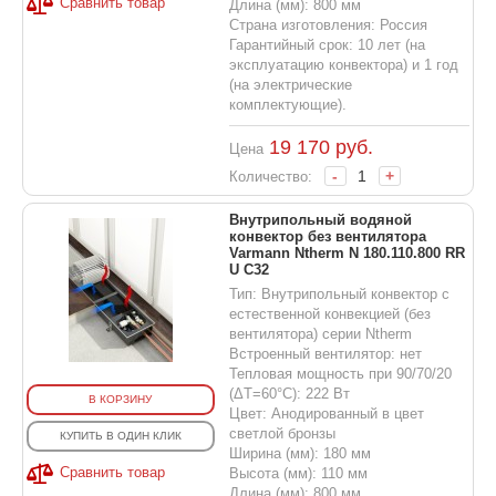
Сравнить товар
Длина (мм): 800 мм
Страна изготовления: Россия
Гарантийный срок: 10 лет (на
эксплуатацию конвектора) и 1 год
(на электрические
комплектующие).
19 170
руб.
Цена
-
+
Количество:
Внутрипольный водяной
конвектор без вентилятора
Varmann Ntherm N 180.110.800 RR
U C32
Тип: Внутрипольный конвектор с
естественной конвекцией (без
вентилятора) серии Ntherm
Встроенный вентилятор: нет
Тепловая мощность при 90/70/20
(ΔT=60°C): 222 Вт
В КОРЗИНУ
Цвет: Анодированный в цвет
светлой бронзы
КУПИТЬ В ОДИН КЛИК
Ширина (мм): 180 мм
Сравнить товар
Высота (мм): 110 мм
Длина (мм): 800 мм