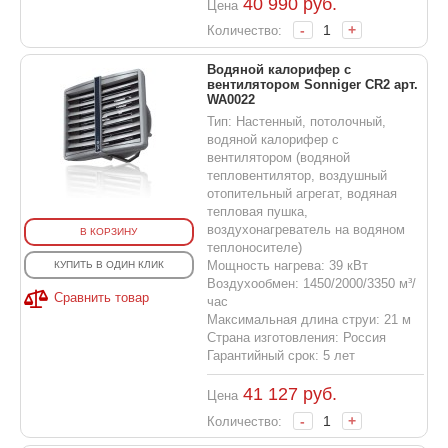
40 990
руб.
Цена
-
+
Количество:
Водяной калорифер с
вентилятором Sonniger CR2 арт.
WA0022
Тип: Настенный, потолочный,
водяной калорифер с
вентилятором (водяной
тепловентилятор, воздушный
отопительный агрегат, водяная
тепловая пушка,
воздухонагреватель на водяном
В КОРЗИНУ
теплоносителе)
Мощность нагрева: 39 кВт
КУПИТЬ В ОДИН КЛИК
Воздухообмен: 1450/2000/3350 м³/
Сравнить товар
час
Максимальная длина струи: 21 м
Страна изготовления: Россия
Гарантийный срок: 5 лет
41 127
руб.
Цена
-
+
Количество: