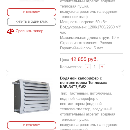
отопительный агрегат, водяная
тепловая пушка,
воздухонагреватель на водяном
В КОРЗИНУ
теплоносителе)
Мощность нагрева: 50 кВт
КУПИТЬ В ОДИН КЛИК
Воздухообмен: 1200/1700/2950 м³/
Сравнить товар
час
Максимальная длина струи: 19 м
Страна изготовления: Россия
Гарантийный срок: 5 лет
42 855
руб.
Цена
-
+
Количество:
Водяной калорифер с
вентилятором Тепломаш
КЭВ-34T3,5W2
Тип: Настенный, потолочный,
водяной калорифер с
вентилятором (водяной
тепловентилятор, воздушный
отопительный агрегат, водяная
тепловая пушка,
воздухонагреватель на водяном
В КОРЗИНУ
теплоносителе)