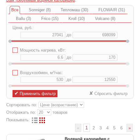
Вам требуемый водяной калорифер
.
Все
Sonniger (8)
Тепломаш (30)
FLOWAIR (31)
Ballu (3)
Frico (15)
Kroll (10)
Volcano (8)
Цена, руб.:
до
✔
Мощность нагрева, кВт:
до
✔
Воздухообмен, м³/час:
до
✔
✘
Применить фильтр
Сбросить фильтр
Сортировать по:
Отображать по:
товаров
Показывать:
1
«
2
3
4
5
6
»
Водяной калорифер с