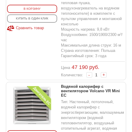
тепловая пушка,
воздухонагреватель на водяном
В КОРЗИНУ
теплоносителе) в комплекте с
пультом управления и монтажной
КУПИТЬ В ОДИН КЛИК
консолью
Сравнить товар
Мощность нагрева: 9,8 кВт
Воздухообмен: 1500/1900/2300 м³/
час
Максимальная длина струи: 16 м
Страна изготовления: Польша
Гарантийный срок: 3 года
47 190
руб.
Цена
-
+
Количество:
Водяной калорифер с
вентилятором Volcano VR Mini
EC
Тип: Настенный, потолочный,
водяной калорифер с
энергосберегающим, малошумным
вентилятором (водяной
тепловентилятор, воздушный
отопительный агрегат, водяная