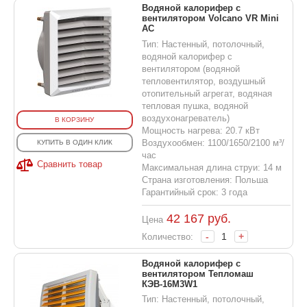
Водяной калорифер с
вентилятором Volcano VR Mini
AC
Тип: Настенный, потолочный,
водяной калорифер с
вентилятором (водяной
тепловентилятор, воздушный
отопительный агрегат, водяная
тепловая пушка, водяной
воздухонагреватель)
В КОРЗИНУ
Мощность нагрева: 20.7 кВт
Воздухообмен: 1100/1650/2100 м³/
КУПИТЬ В ОДИН КЛИК
час
Сравнить товар
Максимальная длина струи: 14 м
Страна изготовления: Польша
Гарантийный срок: 3 года
42 167
руб.
Цена
-
+
Количество:
Водяной калорифер с
вентилятором Тепломаш
КЭВ-16M3W1
Тип: Настенный, потолочный,