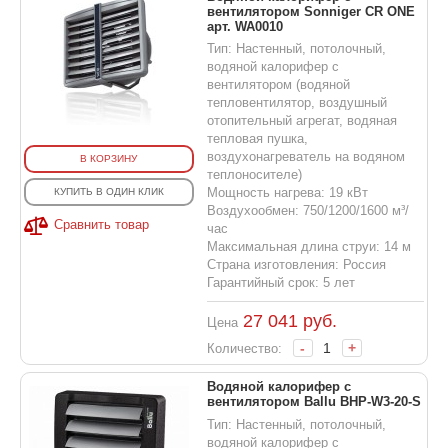
вентилятором Sonniger CR ONE
арт. WA0010
Тип: Настенный, потолочный,
водяной калорифер с
вентилятором (водяной
тепловентилятор, воздушный
отопительный агрегат, водяная
тепловая пушка,
воздухонагреватель на водяном
В КОРЗИНУ
теплоносителе)
Мощность нагрева: 19 кВт
КУПИТЬ В ОДИН КЛИК
Воздухообмен: 750/1200/1600 м³/
Сравнить товар
час
Максимальная длина струи: 14 м
Страна изготовления: Россия
Гарантийный срок: 5 лет
27 041
руб.
Цена
-
+
Количество:
Водяной калорифер с
вентилятором Ballu BHP-W3-20-S
Тип: Настенный, потолочный,
водяной калорифер с