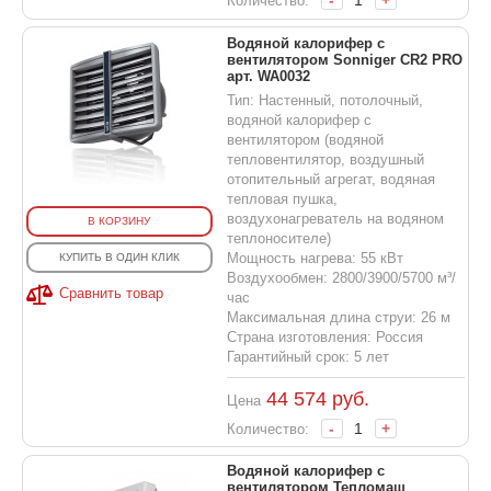
-
+
Количество:
Водяной калорифер с
вентилятором Sonniger CR2 PRO
арт. WA0032
Тип: Настенный, потолочный,
водяной калорифер с
вентилятором (водяной
тепловентилятор, воздушный
отопительный агрегат, водяная
тепловая пушка,
воздухонагреватель на водяном
В КОРЗИНУ
теплоносителе)
Мощность нагрева: 55 кВт
КУПИТЬ В ОДИН КЛИК
Воздухообмен: 2800/3900/5700 м³/
Сравнить товар
час
Максимальная длина струи: 26 м
Страна изготовления: Россия
Гарантийный срок: 5 лет
44 574
руб.
Цена
-
+
Количество:
Водяной калорифер с
вентилятором Тепломаш