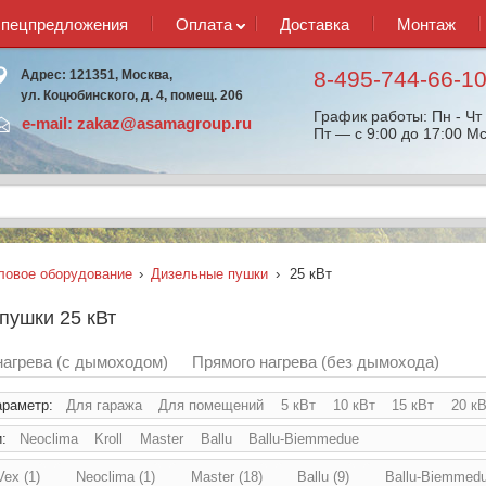
спецпредложения
Оплата
Доставка
Монтаж
8-495-744-66-1
Адрес: 121351, Москва,
ул. Коцюбинского, д. 4, помещ. 206
График работы: Пн - Чт 
e-mail:
zakaz@asamagroup.ru
Пт — с 9:00 до 17:00 Мс
ловое оборудование
›
Дизельные пушки
›
25 кВт
пушки 25 кВт
нагрева (с дымоходом)
Прямого нагрева (без дымохода)
араметр:
Для гаража
Для помещений
5 кВт
10 кВт
15 кВт
20 к
и:
Neoclima
Kroll
Master
Ballu
Ballu-Biemmedue
ex (1)
Neoclima (1)
Master (18)
Ballu (9)
Ballu-Biemmedu