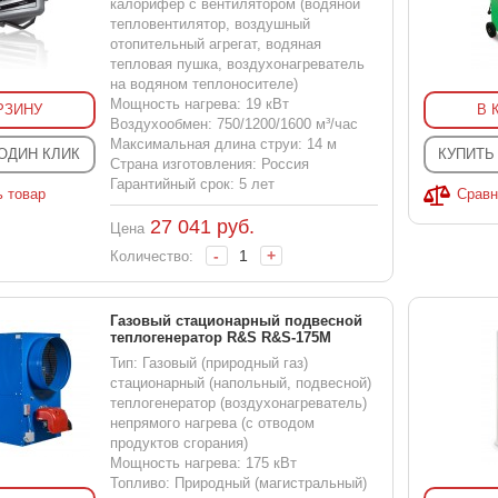
калорифер с вентилятором (водяной
тепловентилятор, воздушный
отопительный агрегат, водяная
тепловая пушка, воздухонагреватель
на водяном теплоносителе)
Мощность нагрева: 19 кВт
РЗИНУ
В 
Воздухообмен: 750/1200/1600 м³/час
Максимальная длина струи: 14 м
 ОДИН КЛИК
КУПИТЬ
Страна изготовления: Россия
Гарантийный срок: 5 лет
ь товар
Сравн
27 041
руб.
Цена
-
+
Количество:
Газовый стационарный подвесной
теплогенератор R&S R&S-175M
Тип: Газовый (природный газ)
стационарный (напольный, подвесной)
теплогенератор (воздухонагреватель)
непрямого нагрева (с отводом
продуктов сгорания)
Мощность нагрева: 175 кВт
Топливо: Природный (магистральный)