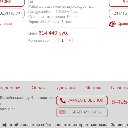
газ
РЗИНУ
В 
Работа с системой воздуховодов: Да
Воздухообмен: 19300 м³/час
 ОДИН КЛИК
КУПИТЬ
Страна изготовления: Россия
Гарантийный срок: 3 года
ь товар
Сравн
614 440
руб.
Цена
-
+
Количество:
редложения
Оплата
Доставка
Монтаж
Гаранти
 Коцюбинского, д. 4, помещ. 206
8-495
ЗАКАЗАТЬ ЗВОНОК
5
group.ru
ОБРАТНАЯ СВЯЗЬ
 офертой и является собственностью интернет-магазина. Запреща