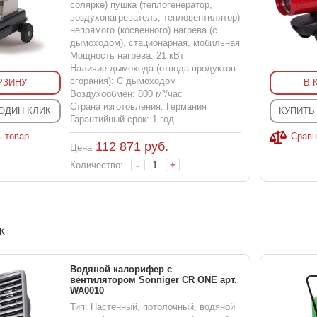
солярке) пушка (теплогенератор,
воздухонагреватель, тепловентилятор)
непрямого (косвенного) нагрева (с
дымоходом), стационарная, мобильная
Мощность нагрева: 21 кВт
Наличие дымохода (отвода продуктов
сгорания): С дымоходом
РЗИНУ
В 
Воздухообмен: 800 м³/час
Страна изготовления: Германия
 ОДИН КЛИК
КУПИТЬ
Гарантийный срок: 1 год
ь товар
Сравн
112 871
руб.
Цена
-
+
Количество:
Ж
Водяной калорифер с
вентилятором Sonniger CR ONE арт.
WA0010
Тип: Настенный, потолочный, водяной