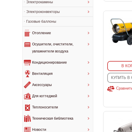
Электрокамины
Электроконвекторы
Газовые баллоны
Отопление
Осушители, очистители,
увлажнители воздуха
Кондиционирование
В КО
Вентиляция
КУПИТЬ В
Аксессуары
Сравнит
Для коттеджей
Теплоносители
Техническая библиотека
Новости