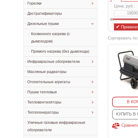
Горелки
Цена, руб.:
Дестратификаторы
Дизельные пушки
✔
Примени
Косвенного нагрева (с
Сортировать по
дымоходом)
Прямого нагрева (без дымохода)
Инфракрасные обогреватели
Масляные радиаторы
Отопительные агрегаты
Пушки тепловые
В КО
Тепловентиляторы
Теплогенераторы
КУПИТЬ В
Уличные газовые инфракрасные
Сравнит
обогреватели