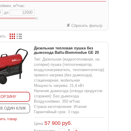
обмен, м³/час:
до
✘
Сбросить фильтр
ать:
Дизельная тепловая пушка без
дымохода Ballu-Biemmedue GE 20
Тип: Дизельная (жидкотопливная, на
солярке) пушка (теплогенератор,
воздухонагреватель, тепловентилятор)
прямого нагрева (без дымохода),
стационарная, мобильная
Мощность нагрева: 21,4 кВт
Наличие дымохода (отвода продуктов
сгорания): Без дымохода
КОРЗИНУ
Воздухообмен: 350 м³/час
Страна изготовления: Италия
 В ОДИН КЛИК
Гарантийный срок: 3 года
ить товар
57 900
руб.
Цена
-
+
Количество: