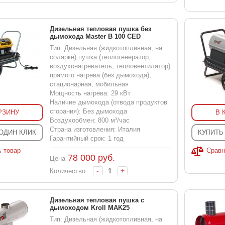
Дизельная тепловая пушка без
дымохода Master B 100 CED
Тип: Дизельная (жидкотопливная, на
солярке) пушка (теплогенератор,
воздухонагреватель, тепловентилятор)
прямого нагрева (без дымохода),
стационарная, мобильная
Мощность нагрева: 29 кВт
Наличие дымохода (отвода продуктов
сгорания): Без дымохода
РЗИНУ
В 
Воздухообмен: 800 м³/час
Страна изготовления: Италия
 ОДИН КЛИК
КУПИТЬ
Гарантийный срок: 1 год
ь товар
Сравн
78 000
руб.
Цена
-
+
Количество:
Дизельная тепловая пушка с
дымоходом Kroll MAK25
Тип: Дизельная (жидкотопливная, на