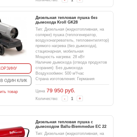
Дизельная тепловая пушка без
дымохода Kroll GK28
Тип: Дизельная (жидкотопливная, на
солярке) пушка (теплогенератор,
воздухонагреватель, тепловентилятор)
прямого нагрева (без дымохода),
стационарная, мобильная
Мощность нагрева: 28 кВт
Наличие дымохода (отвода продуктов
сгорания): Без дымохода
КОРЗИНУ
Воздухообмен: 500 м³/час
Страна изготовления: Германия
 В ОДИН КЛИК
79 950
руб.
Цена
ить товар
-
+
Количество:
Дизельная тепловая пушка с
дымоходом Ballu-Biemmedue EC 22
Тип: Дизельная (жидкотопливная, на