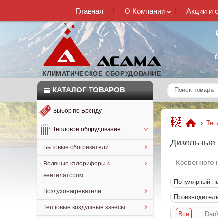
Главная
О Компании
Акции и 
КЛИМАТИЧЕСКОЕ ОБОРУДОВАНИЕ
КАТАЛОГ
ТОВАРОВ
Выбор по Бренду
›
Теп
Тепловое оборудование
Дизельные 
Бытовые обогреватели
Косвенного 
Водяные калориферы с
вентилятором
Популярный п
Воздухонагреватели
Производител
Тепловые воздушные завесы
Все
DanV