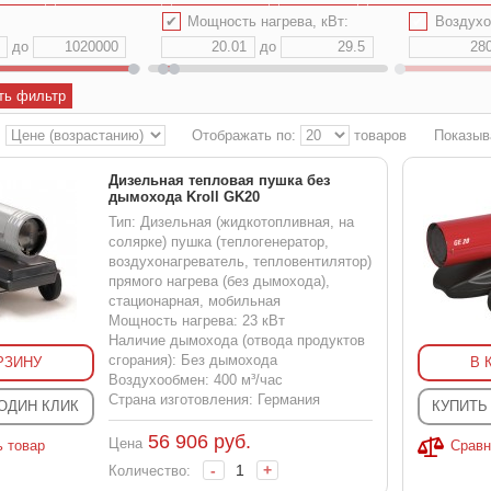
✔
Мощность нагрева, кВт:
✔
Воздухо
до
до
ть фильтр
:
Отображать по:
товаров
Показыв
Дизельная тепловая пушка без
дымохода Kroll GK20
Тип: Дизельная (жидкотопливная, на
солярке) пушка (теплогенератор,
воздухонагреватель, тепловентилятор)
прямого нагрева (без дымохода),
стационарная, мобильная
Мощность нагрева: 23 кВт
Наличие дымохода (отвода продуктов
сгорания): Без дымохода
РЗИНУ
В 
Воздухообмен: 400 м³/час
Страна изготовления: Германия
 ОДИН КЛИК
КУПИТЬ
56 906
руб.
Цена
ь товар
Сравн
-
+
Количество: