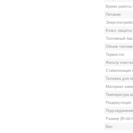
Время работы 
Питание:
Энергопотребл
Класс защиты:
Топливный бак
Объем топливн
Термостат:
Фильтр очистк
Стабилизация 
Тележка для п
Материал каме
Температура в
Рециркуляция:
Подсоединение
Размер (В×Ш×Г
Вес: