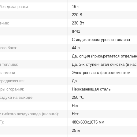
без дозаправки:
16 ч
220 В
ение:
230 Вт
IP41
:
С индикатором уровня топлива
ого бака:
44 л
Да, опция (приобретается отдельн
и топлива:
Да, 2-х ступенчатая очистка (в на
пламени:
Электронная с фотоэлементом
ередвижения:
Да
ры сгорания:
Нержавеющая сталь
оздуха на выходе:
250 °C
Нет
 гибкого воздуховода (шланга):
Нет
):
480х600х1075 мм
25 кг