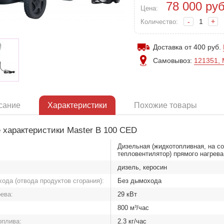
78 000
руб
Цена:
-
+
Количество:
Доставка от 400 руб.
Самовывоз:
121351, 
сание
Характеристики
Похожие товары
 характеристики Master B 100 CED
Дизельная (жидкотопливная, на со
тепловентилятор) прямого нагрева
дизель, керосин
ода (отвода продуктов сгорания):
Без дымохода
ева:
29 кВт
:
800 м³/час
оплива:
2.3 кг/час