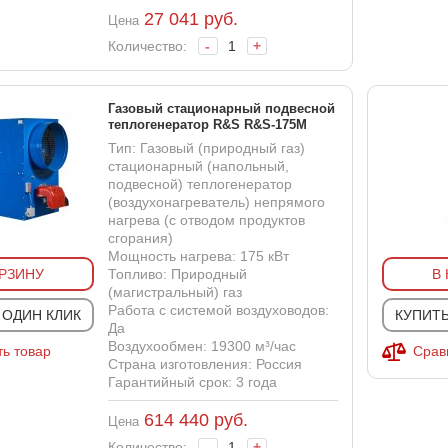
27 041
руб.
Цена
Количество:
-
+
Газовый стационарный подвесной
теплогенератор R&S R&S-175M
Тип: Газовый (природный газ)
стационарный (напольный,
подвесной) теплогенератор
(воздухонагреватель) непрямого
нагрева (с отводом продуктов
сгорания)
Мощность нагрева: 175 кВт
ОРЗИНУ
Топливо: Природный
В
(магистральный) газ
Работа с системой воздуховодов:
 ОДИН КЛИК
КУПИТЬ
Да
Воздухообмен: 19300 м³/час
ь товар
Срав
Страна изготовления: Россия
Гарантийный срок: 3 года
614 440
руб.
Цена
Количество:
-
+