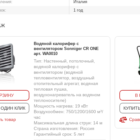
вления:
Италия
рок:
1 год
АЖ
Водяной калорифер с
вентилятором Sonniger CR ONE
арт. WA0010
Тип: Настенный, потолочный,
водяной калорифер с
вентилятором (водяной
тепловентилятор, воздушный
отопительный агрегат, водяная
тепловая пушка,
воздухонагреватель на водяном
ОРЗИНУ
В
теплоносителе)
Мощность нагрева: 19 кВт
 ОДИН КЛИК
КУПИТЬ
Воздухообмен: 750/1200/1600 м³/
час
ь товар
Срав
Максимальная длина струи: 14 м
Страна изготовления: Россия
Гарантийный срок: 5 лет