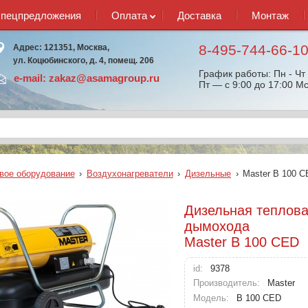
спецпредложения
Оплата
Доставка
Монтаж
8-495-744-66-1
Адрес: 121351, Москва,
ул. Коцюбинского, д. 4, помещ. 206
График работы: Пн - Чт 
e-mail:
zakaz@asamagroup.ru
Пт — с 9:00 до 17:00 Мс
вое оборудование
›
Воздухонагреватели
›
Дизельные
›
Master B 100 
Дизельная теплова
дымохода
Master B 100 CED
id:
9378
Производитель:
Master
Модель:
B 100 CED