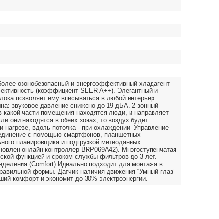
более озонобезопасный и энергоэффективный хладагент
ективность (коэффициент SEER A++). Элегантный и
лока позволяет ему вписываться в любой интерьер.
на: звуковое давление снижено до 19 дБА. 2-зонный
, в какой части помещения находятся люди, и направляет
сли они находятся в обеих зонах, то воздух будет
и нагреве, вдоль потолка - при охлаждении. Управление
оединение с помощью смартфонов, планшетных
ного планировщика и подгрузкой метеоданных
новлен онлайн-контроллер BRP069A42). Многоступенчатая
еской функцией и сроком службы фильтров до 3 лет.
деления (Comfort).Идеально подходит для монтажа в
авильной формы. Датчик наличия движения “Умный глаз”
льший комфорт и экономит до 30% электроэнергии.