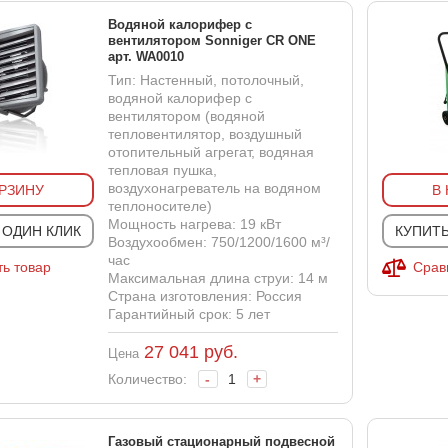
Водяной калорифер с
вентилятором Sonniger CR ONE
арт. WA0010
Тип: Настенный, потолочный,
водяной калорифер с
вентилятором (водяной
тепловентилятор, воздушный
отопительный агрегат, водяная
тепловая пушка,
воздухонагреватель на водяном
ОРЗИНУ
В
теплоносителе)
Мощность нагрева: 19 кВт
 ОДИН КЛИК
КУПИТЬ
Воздухообмен: 750/1200/1600 м³/
час
ь товар
Срав
Максимальная длина струи: 14 м
Страна изготовления: Россия
Гарантийный срок: 5 лет
27 041
руб.
Цена
Количество:
-
+
Газовый стационарный подвесной