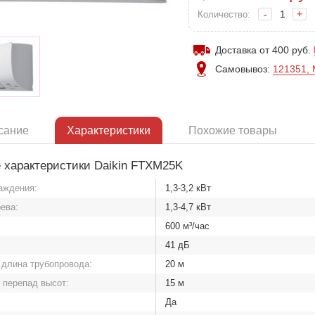
-
+
Количество:
Доставка от 400 руб.
Самовывоз:
121351, 
сание
Характеристики
Похожие товары
 характеристики Daikin FTXM25K
аждения:
1,3-3,2 кВт
ева:
1,3-4,7 кВт
:
600 м³/час
41 дБ
длина трубопровода:
20 м
перепад высот:
15 м
Да