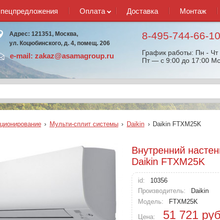
спецпредложения
Оплата
Доставка
Монтаж
8-495-744-66-1
Адрес: 121351, Москва,
ул. Коцюбинского, д. 4, помещ. 206
График работы: Пн - Чт 
e-mail:
zakaz@asamagroup.ru
Пт — с 9:00 до 17:00 Мс
ционирование
›
Мульти-сплит системы
›
Daikin
›
Daikin FTXM25K
Внутренний настен
Daikin FTXM25K
id:
10356
Производитель:
Daikin
Модель:
FTXM25K
51 721
руб
Цена: