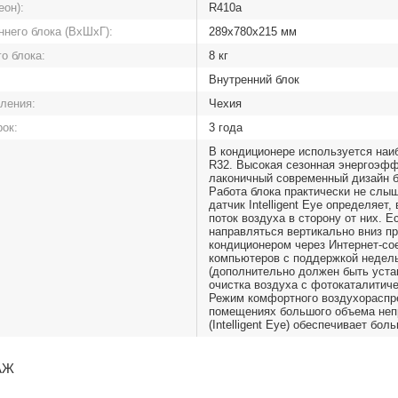
еон):
R410a
ннего блока (ВхШхГ):
289х780х215 мм
о блока:
8 кг
Внутренний блок
вления:
Чехия
рок:
3 года
В кондиционере используется наи
R32. Высокая сезонная энергоэфф
лаконичный современный дизайн б
Работа блока практически не слыш
датчик Intelligent Eye определяет
поток воздуха в сторону от них. Е
направляться вертикально вниз пр
кондиционером через Интернет-с
компьютеров с поддержкой недель
(дополнительно должен быть уста
очистка воздуха с фотокаталитич
Режим комфортного воздухораспре
помещениях большого объема непр
(Intelligent Eye) обеспечивает бо
АЖ