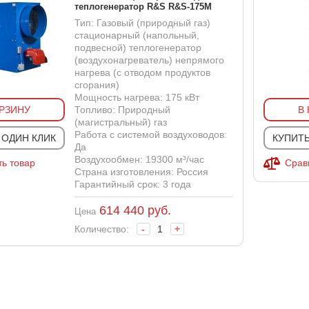
теплогенератор R&S R&S-175M
Тип: Газовый (природный газ)
стационарный (напольный,
подвесной) теплогенератор
(воздухонагреватель) непрямого
нагрева (с отводом продуктов
сгорания)
Мощность нагрева: 175 кВт
ОРЗИНУ
Топливо: Природный
В
(магистральный) газ
Работа с системой воздуховодов:
 ОДИН КЛИК
КУПИТЬ
Да
Воздухообмен: 19300 м³/час
ь товар
Срав
Страна изготовления: Россия
Гарантийный срок: 3 года
614 440
руб.
Цена
Количество:
-
+