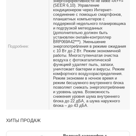
энергоэффективности не ниже «А++»
(SEER 6,10). Управление
кондиционером через Интернет-
соединение с помощью смартфонов,
планшетных компьютеров с
поддержкой недельного планировщика
и подгрузкой метеоданных
(дополнительно должен быть
установлен онлайн-контроллер
BRP069A42***). Уменьшение
Подробнее:
энергопотребления в режиме ожидания
с 10 Вт до 2 Вт. Режим экономичной
работы. Многоступенчатая очистка
воздуха с фотокаталитической
функцией удаляет пыль, запахи,
уничтожает бактерии и вирусы. Режим
комфортного воздухораспределения.
Режим экономии в ночное время и
режим бесшумного внутреннего блока
позволяет снижать энергопотребление
и уровень шума. Возможность
снижения уровня шума внутреннего
блока до 22 дБА, а шума наружного
блока – до 43 дБА.
ХИТЫ ПРОДАЖ
Водяной калорифер с