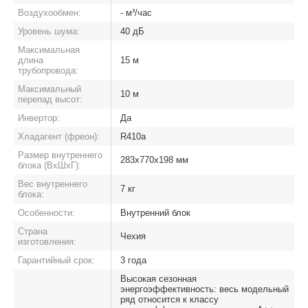
Воздухообмен:
- м³/час
Уровень шума:
40 дБ
Максимальная
длина
15 м
трубопровода:
Максимальный
10 м
перепад высот:
Инвертор:
Да
Хладагент (фреон):
R410a
Размер внутреннего
283х770х198 мм
блока (ВхШхГ):
Вес внутреннего
7 кг
блока:
Особенности:
Внутренний блок
Страна
Чехия
изготовления:
Гарантийный срок:
3 года
Высокая сезонная
энергоэффективность: весь модельный
ряд относится к классу