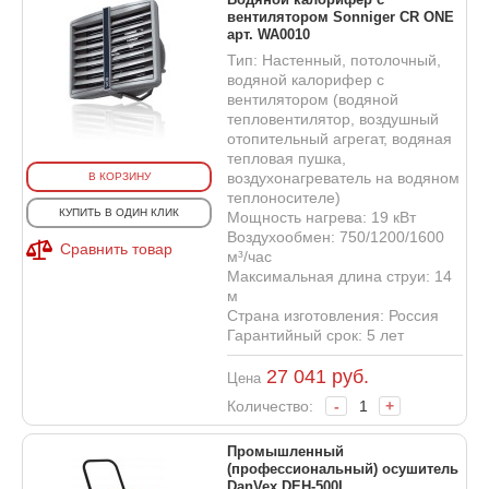
вентилятором Sonniger CR ONE
арт. WA0010
Тип: Настенный, потолочный,
водяной калорифер с
вентилятором (водяной
тепловентилятор, воздушный
отопительный агрегат, водяная
тепловая пушка,
воздухонагреватель на водяном
В КОРЗИНУ
теплоносителе)
КУПИТЬ В ОДИН КЛИК
Мощность нагрева: 19 кВт
Воздухообмен: 750/1200/1600
Сравнить товар
м³/час
Максимальная длина струи: 14
м
Страна изготовления: Россия
Гарантийный срок: 5 лет
27 041
руб.
Цена
Количество:
-
+
Промышленный
(профессиональный) осушитель
DanVex DEH-500I