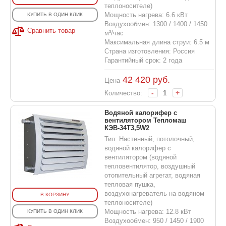
теплоносителе)
Мощность нагрева: 6.6 кВт
КУПИТЬ В ОДИН КЛИК
Воздухообмен: 1300 / 1400 / 1450
Сравнить товар
м³/час
Максимальная длина струи: 6.5 м
Страна изготовления: Россия
Гарантийный срок: 2 года
42 420
руб.
Цена
-
+
Количество:
Водяной калорифер с
вентилятором Тепломаш
КЭВ-34T3,5W2
Тип: Настенный, потолочный,
водяной калорифер с
вентилятором (водяной
тепловентилятор, воздушный
отопительный агрегат, водяная
тепловая пушка,
воздухонагреватель на водяном
В КОРЗИНУ
теплоносителе)
Мощность нагрева: 12.8 кВт
КУПИТЬ В ОДИН КЛИК
Воздухообмен: 950 / 1450 / 1900