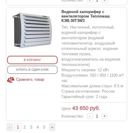
-
+
Количество:
Водяной калорифер с
вентилятором Тепломаш
КЭВ-30T3W3
Тип: Настенный, потолочный,
водяной калорифер с
вентилятором (водяной
тепловентилятор, воздушный
отопительный агрегат, водяная
тепловая пушка,
воздухонагреватель на водяном
В КОРЗИНУ
теплоносителе)
Мощность нагрева: 12 кВт
КУПИТЬ В ОДИН КЛИК
Воздухообмен: 550 / 850 / 1100 м³/
Сравнить товар
час
Максимальная длина струи: 8.5 м
Страна изготовления: Россия
Гарантийный срок: 2 года
43 650
руб.
Цена
-
+
Количество:
1
«
2
3
4
5
»