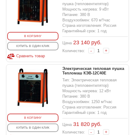
пушка (тепловентилятор)
Мощность нагрева: 9 кВт
Питание: 380 В
Воздухообмен: 670 м³/час
Страна изготовления: Россия
Гарантийный срок: 1 год
В КОРЗИНУ
23 140
руб.
Цена
КУПИТЬ В ОДИН КЛИК
-
+
Количество:
Сравнить товар
Электрическая тепловая пушка
Тепломаш КЭВ-12С40Е
Тип: Электрическая тепловая
пушка (тепловентилятор)
Мощность нагрева: 12 кВт
Питание: 380 В
Воздухообмен: 1250 м³/час
Страна изготовления: Россия
Гарантийный срок: 1 год
В КОРЗИНУ
31 820
руб.
Цена
КУПИТЬ В ОДИН КЛИК
-
+
Количество: