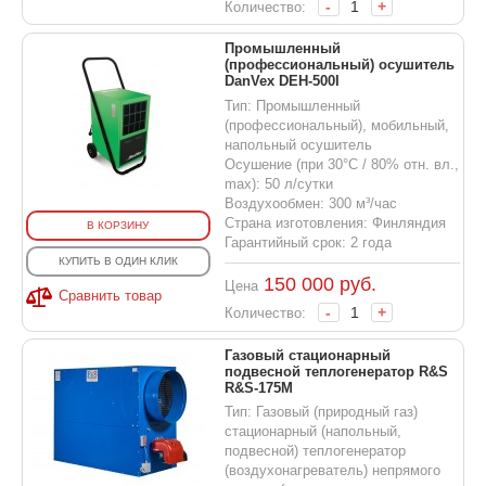
-
+
Количество:
Промышленный
(профессиональный) осушитель
DanVex DEH-500I
Тип: Промышленный
(профессиональный), мобильный,
напольный осушитель
Осушение (при 30°С / 80% отн. вл.,
max): 50 л/сутки
Воздухообмен: 300 м³/час
Страна изготовления: Финляндия
В КОРЗИНУ
Гарантийный срок: 2 года
КУПИТЬ В ОДИН КЛИК
150 000
руб.
Цена
Сравнить товар
-
+
Количество:
Газовый стационарный
подвесной теплогенератор R&S
R&S-175M
Тип: Газовый (природный газ)
стационарный (напольный,
подвесной) теплогенератор
(воздухонагреватель) непрямого