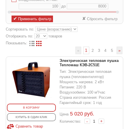
до
✔
✘
Применить фильтр
Сбросить фильтр
Сортировать по:
Отображать по:
товаров
Показывать:
1
«
2
3
4
5
»
Электрическая тепловая пушка
Тепломаш КЭВ-2С51Е
Тип: Электрическая тепловая
пушка (тепловентилятор)
Мощность нагрева: 2 кВт
Питание: 220 В
Воздухообмен: 100 м³/час
Страна изготовления: Россия
Гарантийный срок: 1 год
В КОРЗИНУ
5 020
руб.
Цена
КУПИТЬ В ОДИН КЛИК
-
+
Количество:
Сравнить товар