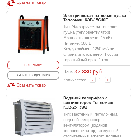
Сравнить товар
Электрическая тепловая пушка
Тепломаш КЭВ-15С40Е
Тип: Электрическая тепловая
пушка (тепловентилятор)
Мощность нагрева: 15 кВт
Питание: 380 В
Воздухообмен: 1250 м³/час
Страна изготовления: Россия
Гарантийный срок: 1 год
В КОРЗИНУ
32 880
руб.
Цена
КУПИТЬ В ОДИН КЛИК
-
+
Количество:
Сравнить товар
Водяной калорифер с
вентилятором Тепломаш
КЭВ-25T3W2
Тип: Настенный, потолочный,
водяной калорифер с
вентилятором (водяной
тепловентилятор, воздушный
отопительный агрегат, водяная