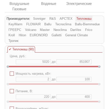
Воздушные
Водяные
Электрические
Газовые
Производители:
Sonniger
R&S
АРСТЕХ
Тепломаш
KeyWarm
FLOWAIR
Ballu
Tecnoclima
Ballu-Biemmedue
ГРЕЕРС
Volcano
Master
Neoclima
DanVex
Frico
Kroll
Hiton
EURONORD
Galletti
General Climate
Тропик
✔
Тепломаш (90)
Цена, руб.:
до
✔
Мощность нагрева, кВт:
до
✔
Питание, В:
до
✔
Воздухообмен, м³/час: