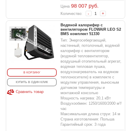
98 007
руб.
Цена
-
+
Количество:
Водяной калорифер с
вентилятором FLOWAIR LEO S2
BMS комплект 51330
Тип: Энергосебергающий,
настенный, потолочный, водяной
калорифер с вентилятором
(водяной тепловентилятор,
воздушный отопительный агрегат,
водяная тепловая пушка,
воздухонагреватель на водяном
В КОРЗИНУ
теплоносителе) в комплекте с
модулем управления, выносным
КУПИТЬ В ОДИН КЛИК
датчиком температуры и
Сравнить товар
монтажной консолью
Мощность нагрева: 20,1 кВт
Воздухообмен: 1250/1600/2000 м³/
час
Максимальная длина струи: 14 м
Страна изготовления: Польша
Гарантийный срок: 3 года