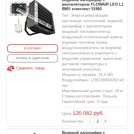
вентилятором FLOWAIR LEO L1
BMS комплект 51960
Тип: Энергосебергающий,
настенный, потолочный, водяной
калорифер с вентилятором
(водяной тепловентилятор,
воздушный отопительный агрегат,
водяная тепловая пушка,
воздухонагреватель на водяном
В КОРЗИНУ
теплоносителе) в комплекте с
модулем управления, выносным
КУПИТЬ В ОДИН КЛИК
датчиком температуры и
Сравнить товар
монтажной консолью
Мощность нагрева: 24,6 кВт
Воздухообмен: 1700/2800/4250 м³/
час
Максимальная длина струи: 24 м
Страна изготовления: Польша
Гарантийный срок: 3 года
120 082
руб.
Цена
-
+
Количество:
Водяной калорифер с