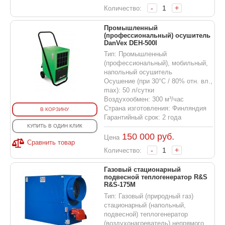
-
+
Количество:
Промышленный
(профессиональный) осушитель
DanVex DEH-500I
Тип: Промышленный
(профессиональный), мобильный,
напольный осушитель
Осушение (при 30°С / 80% отн. вл.,
max): 50 л/сутки
Воздухообмен: 300 м³/час
Страна изготовления: Финляндия
В КОРЗИНУ
Гарантийный срок: 2 года
КУПИТЬ В ОДИН КЛИК
150 000
руб.
Цена
Сравнить товар
-
+
Количество:
Газовый стационарный
подвесной теплогенератор R&S
R&S-175M
Тип: Газовый (природный газ)
стационарный (напольный,
подвесной) теплогенератор
(воздухонагреватель) непрямого