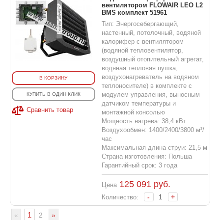
вентилятором FLOWAIR LEO L2
BMS комплект 51961
Тип: Энергосебергающий,
настенный, потолочный, водяной
калорифер с вентилятором
(водяной тепловентилятор,
воздушный отопительный агрегат,
водяная тепловая пушка,
воздухонагреватель на водяном
В КОРЗИНУ
теплоносителе) в комплекте с
модулем управления, выносным
КУПИТЬ В ОДИН КЛИК
датчиком температуры и
Сравнить товар
монтажной консолью
Мощность нагрева: 38,4 кВт
Воздухообмен: 1400/2400/3800 м³/
час
Максимальная длина струи: 21,5 м
Страна изготовления: Польша
Гарантийный срок: 3 года
125 091
руб.
Цена
-
+
Количество:
1
«
2
»