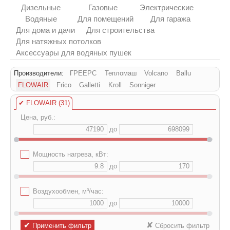
Дизельные
Газовые
Электрические
Водяные
Для помещений
Для гаража
Для дома и дачи
Для строительства
Для натяжных потолков
Аксессуары для водяных пушек
Производители:
ГРЕЕРС
Тепломаш
Volcano
Ballu
FLOWAIR
Frico
Galletti
Kroll
Sonniger
✔
FLOWAIR (31)
Цена, руб.:
до
✔
Мощность нагрева, кВт:
до
✔
Воздухообмен, м³/час:
до
✔
✘
Применить фильтр
Сбросить фильтр