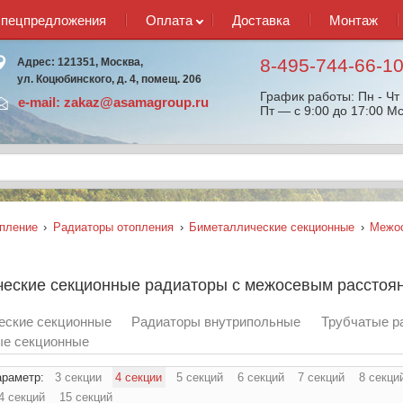
спецпредложения
Оплата
Доставка
Монтаж
8-495-744-66-1
Адрес: 121351, Москва,
ул. Коцюбинского, д. 4, помещ. 206
График работы: Пн - Чт 
e-mail:
zakaz@asamagroup.ru
Пт — с 9:00 до 17:00 Мс
пление
›
Радиаторы отопления
›
Биметаллические секционные
›
Межос
еские секционные радиаторы с межосевым расстоян
еские секционные
Радиаторы внутрипольные
Трубчатые р
е секционные
араметр:
3 секции
4 секции
5 секций
6 секций
7 секций
8 секци
4 секций
15 секций