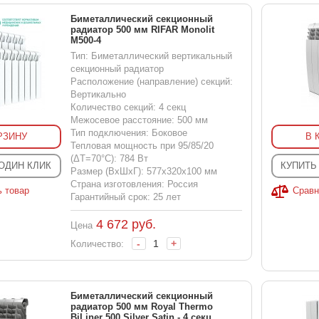
Биметаллический секционный
радиатор 500 мм RIFAR Monolit
M500-4
Тип: Биметаллический вертикальный
секционный радиатор
Расположение (направление) секций:
Вертикально
Количество секций: 4 секц
Межосевое расстояние: 500 мм
Тип подключения: Боковое
РЗИНУ
В 
Тепловая мощность при 95/85/20
(ΔT=70°C): 784 Вт
 ОДИН КЛИК
КУПИТЬ
Размер (ВхШхГ): 577x320x100 мм
Страна изготовления: Россия
ь товар
Сравн
Гарантийный срок: 25 лет
4 672
руб.
Цена
-
+
Количество:
Биметаллический секционный
радиатор 500 мм Royal Thermo
BiLiner 500 Silver Satin - 4 секц