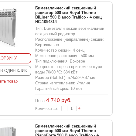
Биметаллический секционный
радиатор 500 мм Royal Thermo
BiLiner 500 Bianco Traffico - 4 секц
НС-1054814
Тип: Биметаллический вертикальный
секционный радиатор
Расположение (направление) секций:
Вертикально
Количество секций: 4 секц
Межосевое расстояние: 500 мм
КОРЗИНУ
Тип подключения: Боковое
Мощность нагрева при температуре
 В ОДИН КЛИК
воды 70/60 °С: 684 кВт
Размер (ВхШхГ): 574x320x87 мм
ить товар
Страна изготовления: Италия
Гарантийный срок: 10 лет
4 740
руб.
Цена
-
+
Количество:
Биметаллический секционный
радиатор 500 мм Royal Thermo
PianoForte 500 Bianco Traffico - 4