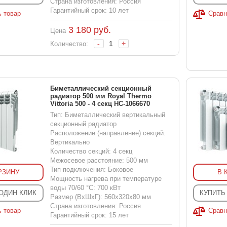
Страна изготовления: Россия
Гарантийный срок: 10 лет
ь товар
Сравн
3 180
руб.
Цена
-
+
Количество:
Биметаллический секционный
радиатор 500 мм Royal Thermo
Vittoria 500 - 4 секц НС-1066670
Тип: Биметаллический вертикальный
секционный радиатор
Расположение (направление) секций:
Вертикально
Количество секций: 4 секц
Межосевое расстояние: 500 мм
Тип подключения: Боковое
РЗИНУ
В 
Мощность нагрева при температуре
воды 70/60 °С: 700 кВт
 ОДИН КЛИК
КУПИТЬ
Размер (ВхШхГ): 560x320x80 мм
Страна изготовления: Россия
ь товар
Сравн
Гарантийный срок: 15 лет