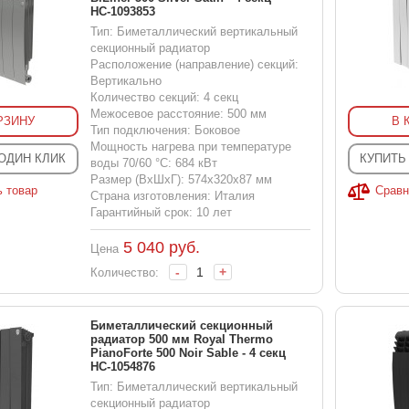
НС-1093853
Тип: Биметаллический вертикальный
секционный радиатор
Расположение (направление) секций:
Вертикально
Количество секций: 4 секц
Межосевое расстояние: 500 мм
РЗИНУ
В 
Тип подключения: Боковое
Мощность нагрева при температуре
 ОДИН КЛИК
КУПИТЬ
воды 70/60 °С: 684 кВт
Размер (ВхШхГ): 574x320x87 мм
ь товар
Сравн
Страна изготовления: Италия
Гарантийный срок: 10 лет
5 040
руб.
Цена
-
+
Количество:
Биметаллический секционный
радиатор 500 мм Royal Thermo
PianoForte 500 Noir Sable - 4 секц
НС-1054876
Тип: Биметаллический вертикальный
секционный радиатор