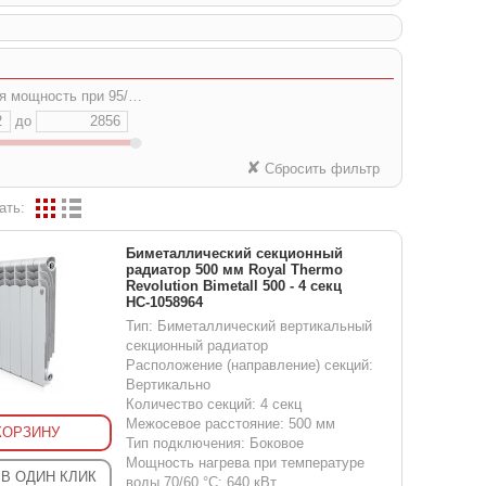
ость при 95/85/20 (ΔT=70°C), Вт:
до
✘
Сбросить фильтр
ать:
Биметаллический секционный
радиатор 500 мм Royal Thermo
Revolution Bimetall 500 - 4 секц
НС-1058964
Тип: Биметаллический вертикальный
секционный радиатор
Расположение (направление) секций:
Вертикально
Количество секций: 4 секц
Межосевое расстояние: 500 мм
КОРЗИНУ
Тип подключения: Боковое
Мощность нагрева при температуре
 В ОДИН КЛИК
воды 70/60 °С: 640 кВт