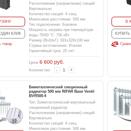
Расположение (направление) секций:
Вертикально
Количество секций: 4 секц
Межосевое расстояние: 500 мм
РЗИНУ
В 
Тип подключения: Боковое
Мощность нагрева при температуре
 ОДИН КЛИК
КУПИТЬ
воды 70/60 °С: 756 кВт
Размер (ВхШхГ): 591x320x100 мм
ь товар
Сравн
Страна изготовления: Италия
Гарантийный срок: 25 лет
6 600
руб.
Цена
-
+
Количество:
Биметаллический секционный
радиатор 500 мм RIFAR Base Ventil
BVR500-4
Тип: Биметаллический вертикальный
секционный радиатор
Расположение (направление) секций:
Вертикально
Количество секций: 4 секц
Межосевое расстояние: 500 мм