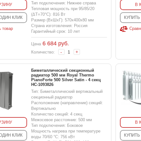
Тип подключения: Нижнее справа
РЗИНУ
В 
Тепловая мощность при 95/85/20
(ΔT=70°C): 816 Вт
 ОДИН КЛИК
КУПИТЬ
Размер (ВхШхГ): 570x400x80 мм
Страна изготовления: Россия
ь товар
Сравн
Гарантийный срок: 10 лет
6 684
руб.
Цена
-
+
Количество:
Биметаллический секционный
радиатор 500 мм Royal Thermo
PianoForte 500 Silver Satin - 4 секц
НС-1093826
Тип: Биметаллический вертикальный
секционный радиатор
Расположение (направление) секций:
Вертикально
Количество секций: 4 секц
Межосевое расстояние: 500 мм
РЗИНУ
В 
Тип подключения: Боковое
Мощность нагрева при температуре
 ОДИН КЛИК
КУПИТЬ
воды 70/60 °С: 756 кВт