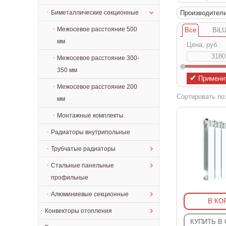
Биметаллические секционные
Производител
Межосевое расстояние 500
Все
BiLU
мм
Цена, руб.:
Межосевое расстояние 300-
350 мм
✔
Примени
Межосевое расстояние 200
Сортировать по
мм
Монтажные комплекты
Радиаторы внутрипольные
Трубчатые радиаторы
Стальные панельные
профильные
Алюминиевые секционные
В КО
Конвекторы отопления
КУПИТЬ В