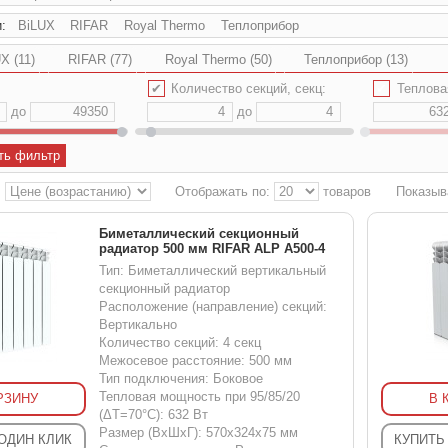
и:
BiLUX
RIFAR
Royal Thermo
Теплоприбор
X (11)
RIFAR (77)
Royal Thermo (50)
Теплоприбор (13)
✔
Количество секций, секц:
✔
Тепловая мощн
до
до
ть фильтр
:
Отображать по:
товаров
Показыв
Биметаллический секционный
радиатор 500 мм RIFAR ALP A500-4
Тип: Биметаллический вертикальный
секционный радиатор
Расположение (направление) секций:
Вертикально
Количество секций: 4 секц
Межосевое расстояние: 500 мм
Тип подключения: Боковое
Тепловая мощность при 95/85/20
РЗИНУ
В 
(ΔT=70°C): 632 Вт
Размер (ВхШхГ): 570x324x75 мм
 ОДИН КЛИК
КУПИТЬ