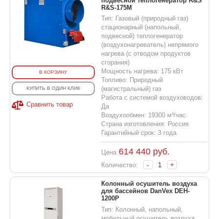
подвесной теплогенератор R&S
R&S-175M
Тип: Газовый (природный газ)
стационарный (напольный,
подвесной) теплогенератор
(воздухонагреватель) непрямого
нагрева (с отводом продуктов
сгорания)
Мощность нагрева: 175 кВт
В КОРЗИНУ
Топливо: Природный
(магистральный) газ
КУПИТЬ В ОДИН КЛИК
Работа с системой воздуховодов:
Сравнить товар
Да
Воздухообмен: 19300 м³/час
Страна изготовления: Россия
Гарантийный срок: 3 года
614 440
руб.
Цена
-
+
Количество:
Колонный осушитель воздуха
для бассейнов DanVex DEH-
1200P
Тип: Колонный, напольный,
мобильный осушитель воздуха