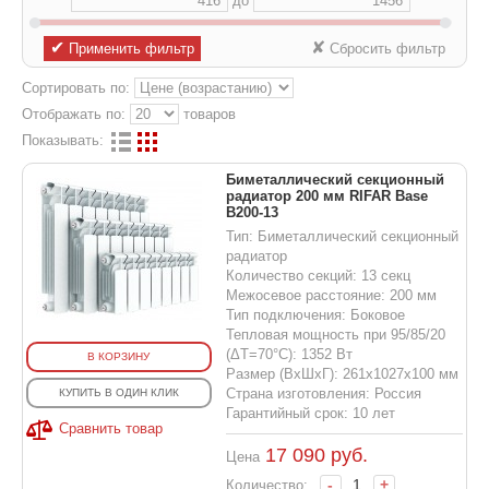
до
✔
✘
Применить фильтр
Сбросить фильтр
Сортировать по:
Отображать по:
товаров
Показывать:
Биметаллический секционный
радиатор 200 мм RIFAR Base
B200-13
Тип: Биметаллический секционный
радиатор
Количество секций: 13 секц
Межосевое расстояние: 200 мм
Тип подключения: Боковое
Тепловая мощность при 95/85/20
(ΔT=70°C): 1352 Вт
В КОРЗИНУ
Размер (ВхШхГ): 261x1027x100 мм
Страна изготовления: Россия
КУПИТЬ В ОДИН КЛИК
Гарантийный срок: 10 лет
Сравнить товар
17 090
руб.
Цена
-
+
Количество: