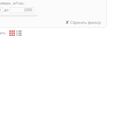
обмен, м³/час:
до
✘
Сбросить фильтр
ать: