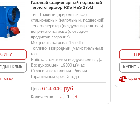
Газовый стационарный подвесной
теплогенератор R&S R&S-175M
Тип: Газовый (природный газ)
стационарный (напольный, подвесной)
теплогенератор (воздухонагреватель)
непрямого нагрева (с отводом
продуктов сгорания)
Мощность нагрева: 175 кВт
Топливо: Природный (магистральный)
газ
РЗИНУ
В 
Работа с системой воздуховодов: Да
Воздухообмен: 19300 м³/час
 ОДИН КЛИК
КУПИТЬ
Страна изготовления: Россия
Гарантийный срок: 3 года
ь товар
Сравн
614 440
руб.
Цена
-
+
Количество: