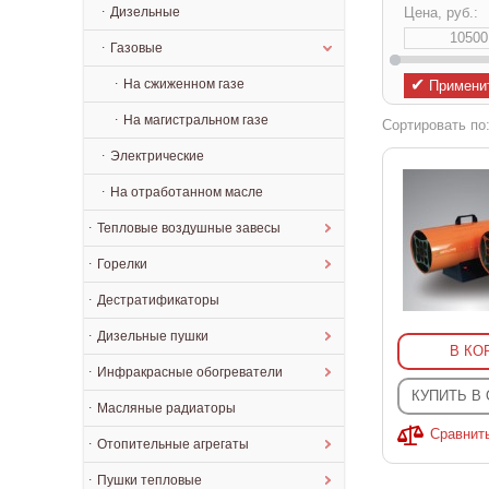
Дизельные
Цена, руб.:
Газовые
✔
На сжиженном газе
Примени
На магистральном газе
Сортировать по
Электрические
На отработанном масле
Тепловые воздушные завесы
Горелки
Дестратификаторы
Дизельные пушки
В КО
Инфракрасные обогреватели
КУПИТЬ В
Масляные радиаторы
Сравнит
Отопительные агрегаты
Пушки тепловые