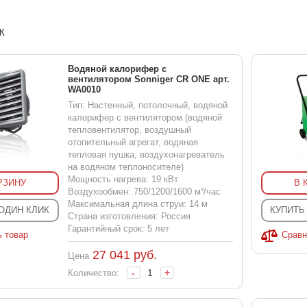
Ж
Водяной калорифер с
вентилятором Sonniger CR ONE арт.
WA0010
Тип: Настенный, потолочный, водяной
калорифер с вентилятором (водяной
тепловентилятор, воздушный
отопительный агрегат, водяная
тепловая пушка, воздухонагреватель
на водяном теплоносителе)
Мощность нагрева: 19 кВт
РЗИНУ
В 
Воздухообмен: 750/1200/1600 м³/час
Максимальная длина струи: 14 м
 ОДИН КЛИК
КУПИТЬ
Страна изготовления: Россия
Гарантийный срок: 5 лет
ь товар
Сравн
27 041
руб.
Цена
-
+
Количество: