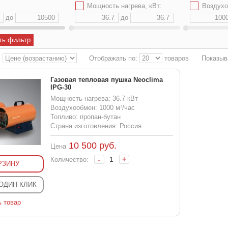
✔
Мощность нагрева, кВт:
✔
Воздухо
до
до
ть фильтр
:
Отображать по:
товаров
Показыв
Газовая тепловая пушка Neoclima
IPG-30
Мощность нагрева: 36.7 кВт
Воздухообмен: 1000 м³/час
Топливо: пропан-бутан
Страна изготовления: Россия
10 500
руб.
Цена
-
+
Количество:
РЗИНУ
 ОДИН КЛИК
ь товар