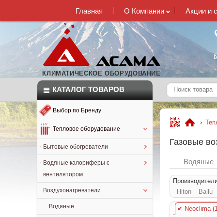
Главная
О Компании
Акции и 
КЛИМАТИЧЕСКОЕ ОБОРУДОВАНИЕ
КАТАЛОГ
ТОВАРОВ
Выбор по Бренду
›
Теп
Тепловое оборудование
Газовые во
Бытовые обогреватели
Водяные
Водяные калориферы с
вентилятором
Производител
Воздухонагреватели
Hiton
Ballu
Водяные
✔
Neoclima (1