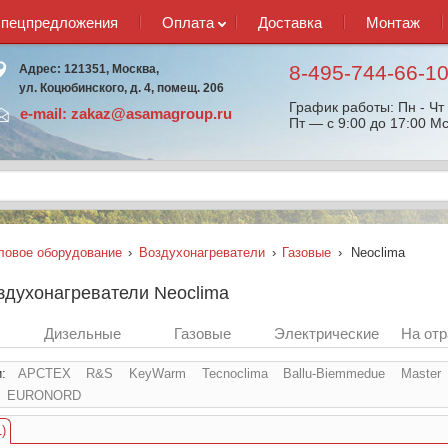
спецпредложения
Оплата
Доставка
Монтаж
8-495-744-66-1
Адрес: 121351, Москва,
ул. Коцюбинского, д. 4, помещ. 206
График работы: Пн - Чт 
e-mail:
zakaz@asamagroup.ru
Пт — с 9:00 до 17:00 Мс
ловое оборудование
›
Воздухонагреватели
›
Газовые
›
Neoclima
здухонагреватели Neoclima
Дизельные
Газовые
Электрические
На от
и:
АРСТЕХ
R&S
KeyWarm
Tecnoclima
Ballu-Biemmedue
Master
EURONORD
)