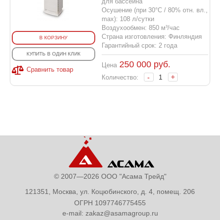
для бассейна
Осушение (при 30°С / 80% отн. вл.,
max): 108 л/сутки
Воздухообмен: 850 м³/час
Страна изготовления: Финляндия
В КОРЗИНУ
Гарантийный срок: 2 года
КУПИТЬ В ОДИН КЛИК
250 000
руб.
Цена
Сравнить товар
-
+
Количество:
© 2007—2026 ООО "Асама Трейд"
121351, Москва, ул. Коцюбинского, д. 4, помещ. 206
ОГРН 1097746775455
e-mail:
zakaz@asamagroup.ru