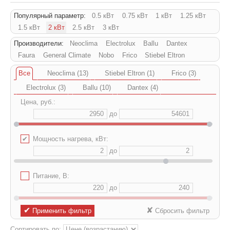
Популярный параметр:
0.5 кВт
0.75 кВт
1 кВт
1.25 кВт
1.5 кВт
2 кВт
2.5 кВт
3 кВт
Производители:
Neoclima
Electrolux
Ballu
Dantex
Faura
General Climate
Nobo
Frico
Stiebel Eltron
Все
Neoclima (13)
Stiebel Eltron (1)
Frico (3)
Electrolux (3)
Ballu (10)
Dantex (4)
Цена, руб.:
до
✔
Мощность нагрева, кВт:
до
✔
Питание, В:
до
✔
✘
Применить фильтр
Сбросить фильтр
Сортировать по: