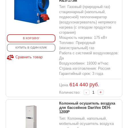
R&S-175M
Тип: Газовый (природный газ)
стационарный (напольный,
подвесной) теплогенератор
(воздухонагреватель) непрямого
нагрева (с отводом продуктов
сгорания)
Мощность нагрева: 175 кВт
В КОРЗИНУ
Топливо: Природный
(магистральный) газ
КУПИТЬ В ОДИН КЛИК
Работа с системой воздуховодов:
Сравнить товар
Да
Воздухообмен: 19300 м³/час
Страна изготовления: Россия
Гарантийный срок: 3 года
614 440
руб.
Цена
-
+
Количество:
Колонный осушитель воздуха
для бассейнов DanVex DEH-
1200P
Тип: Колонный, напольный,
мобильный осушитель воздуха