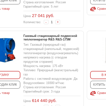
 ОДИН КЛИК
КУПИТЬ
Страна изготовления: Россия
Гарантийный срок: 5 лет
ь товар
Сравн
27 041
руб.
Цена
-
+
Количество:
Газовый стационарный подвесной
теплогенератор R&S R&S-175M
Тип: Газовый (природный газ)
стационарный (напольный, подвесной)
теплогенератор (воздухонагреватель)
непрямого нагрева (с отводом
продуктов сгорания)
Мощность нагрева: 175 кВт
Топливо: Природный (магистральный)
газ
РЗИНУ
В 
Работа с системой воздуховодов: Да
Воздухообмен: 19300 м³/час
 ОДИН КЛИК
КУПИТЬ
Страна изготовления: Россия
Гарантийный срок: 3 года
ь товар
Сравн
614 440
руб.
Цена