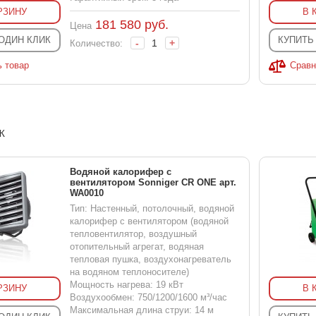
РЗИНУ
В 
181 580
руб.
Цена
 ОДИН КЛИК
КУПИТЬ
-
+
Количество:
ь товар
Сравн
Ж
Водяной калорифер с
вентилятором Sonniger CR ONE арт.
WA0010
Тип: Настенный, потолочный, водяной
калорифер с вентилятором (водяной
тепловентилятор, воздушный
отопительный агрегат, водяная
тепловая пушка, воздухонагреватель
на водяном теплоносителе)
Мощность нагрева: 19 кВт
РЗИНУ
В 
Воздухообмен: 750/1200/1600 м³/час
Максимальная длина струи: 14 м