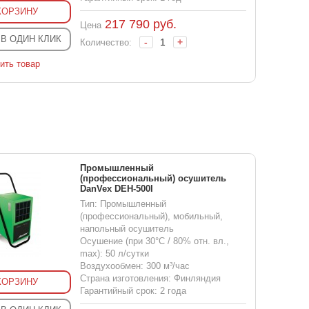
КОРЗИНУ
217 790
руб.
Цена
 В ОДИН КЛИК
-
+
Количество:
ить товар
Промышленный
(профессиональный) осушитель
DanVex DEH-500I
Тип: Промышленный
(профессиональный), мобильный,
напольный осушитель
Осушение (при 30°С / 80% отн. вл.,
max): 50 л/сутки
Воздухообмен: 300 м³/час
Страна изготовления: Финляндия
КОРЗИНУ
Гарантийный срок: 2 года