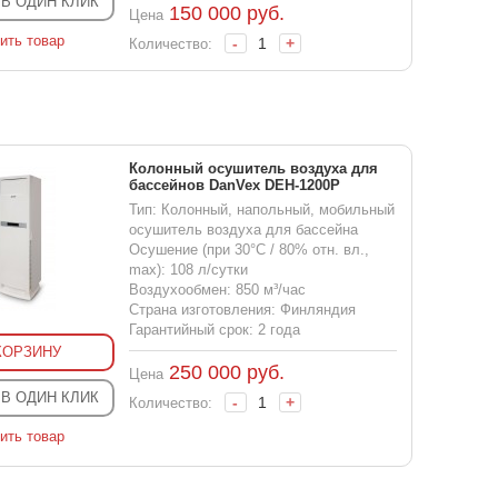
 В ОДИН КЛИК
150 000
руб.
Цена
ить товар
-
+
Количество:
Колонный осушитель воздуха для
бассейнов DanVex DEH-1200P
Тип: Колонный, напольный, мобильный
осушитель воздуха для бассейна
Осушение (при 30°С / 80% отн. вл.,
max): 108 л/сутки
Воздухообмен: 850 м³/час
Страна изготовления: Финляндия
Гарантийный срок: 2 года
КОРЗИНУ
250 000
руб.
Цена
 В ОДИН КЛИК
-
+
Количество:
ить товар