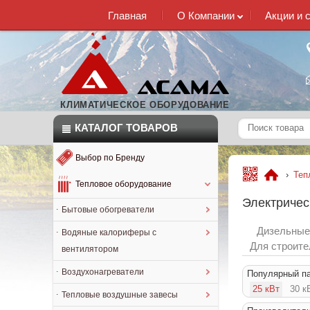
Главная
О Компании
Акции и 
КЛИМАТИЧЕСКОЕ ОБОРУДОВАНИЕ
КАТАЛОГ
ТОВАРОВ
Выбор по Бренду
›
Теп
Тепловое оборудование
Электричес
Бытовые обогреватели
Дизельны
Водяные калориферы с
Для строите
вентилятором
Воздухонагреватели
Популярный п
25 кВт
30 к
Тепловые воздушные завесы