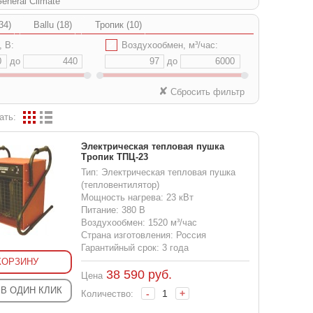
eneral Climate
34)
Ballu (18)
Тропик (10)
, В:
✔
Воздухообмен, м³/час:
до
до
✘
Сбросить фильтр
ать:
Электрическая тепловая пушка
Тропик ТПЦ-23
Тип: Электрическая тепловая пушка
(тепловентилятор)
Мощность нагрева: 23 кВт
Питание: 380 В
Воздухообмен: 1520 м³/час
Страна изготовления: Россия
Гарантийный срок: 3 года
КОРЗИНУ
38 590
руб.
Цена
 В ОДИН КЛИК
-
+
Количество: