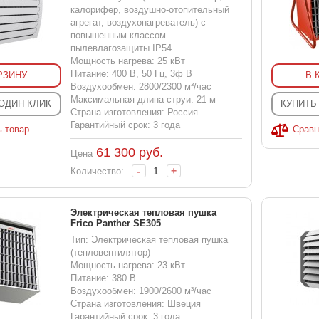
калорифер, воздушно-отопительный
агрегат, воздухонагреватель) с
повышенным классом
пылевлагозащиты IP54
Мощность нагрева: 25 кВт
Питание: 400 В, 50 Гц, 3ф В
РЗИНУ
В 
Воздухообмен: 2800/2300 м³/час
Максимальная длина струи: 21 м
 ОДИН КЛИК
КУПИТЬ
Страна изготовления: Россия
Гарантийный срок: 3 года
ь товар
Сравн
61 300
руб.
Цена
-
+
Количество:
Электрическая тепловая пушка
Frico Panther SE305
Тип: Электрическая тепловая пушка
(тепловентилятор)
Мощность нагрева: 23 кВт
Питание: 380 В
Воздухообмен: 1900/2600 м³/час
Страна изготовления: Швеция
Гарантийный срок: 3 года