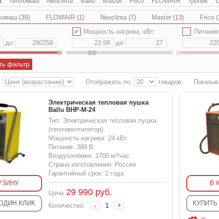
и:
Тепломаш
Neoclima
Ballu
Master
Frico
FLOWAIR
Тропик
G
омаш (39)
FLOWAIR (1)
Neoclima (7)
Master (13)
Frico (
✔
Мощность нагрева, кВт:
✔
Питание
до
до
ть фильтр
:
Отображать по:
товаров
Показыв
Электрическая тепловая пушка
Ballu BHP-M-24
Тип: Электрическая тепловая пушка
(тепловентилятор)
Мощность нагрева: 24 кВт
Питание: 380 В
Воздухообмен: 1700 м³/час
Страна изготовления: Россия
Гарантийный срок: 2 года
РЗИНУ
В 
29 990
руб.
Цена
 ОДИН КЛИК
КУПИТЬ
-
+
Количество: