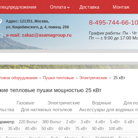
спецпредложения
Оплата
Доставка
Монтаж
8-495-744-66-1
Адрес: 121351, Москва,
ул. Коцюбинского, д. 4, помещ. 206
График работы: Пн - Чт 
e-mail:
zakaz@asamagroup.ru
Пт — с 9:00 до 17:00 Мс
ловое оборудование
›
Пушки тепловые
›
Электрические
›
25 кВт
кие тепловые пушки мощностью 25 кВт
е
Газовые
Электрические
Водяные
Для п
льства
Для натяжных потолков
Аксессуары для водяных 
араметр:
220 Вольт
380 Вольт
2 кВт
3 кВт
4 кВт
5 кВт
6 кВт
Вт
35 кВт
40 кВт
50 кВт
60 кВт
75 кВт
90 кВт
100 кВт