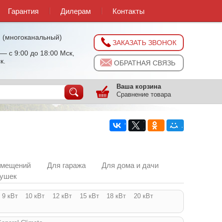
Гарантия
Дилерам
Контакты
0
(многоканальный)
ЗАКАЗАТЬ ЗВОНОК
— с 9:00 до 18:00 Мск,
к.
ОБРАТНАЯ СВЯЗЬ
Ваша корзина
Сравнение товара
омещений
Для гаража
Для дома и дачи
пушек
9 кВт
10 кВт
12 кВт
15 кВт
18 кВт
20 кВт