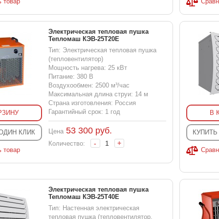
ь товар
Сравн
Электрическая тепловая пушка
Тепломаш КЭВ-25Т20Е
Тип: Электрическая тепловая пушка
(тепловентилятор)
Мощность нагрева: 25 кВт
Питание: 380 В
Воздухообмен: 2500 м³/час
Максимальная длина струи: 14 м
Страна изготовления: Россия
Гарантийный срок: 1 год
РЗИНУ
В 
53 300
руб.
Цена
 ОДИН КЛИК
КУПИТЬ
-
+
Количество:
ь товар
Сравн
Электрическая тепловая пушка
Тепломаш КЭВ-25T40E
Тип: Настенная электрическая
тепловая пушка (тепловентилятор,