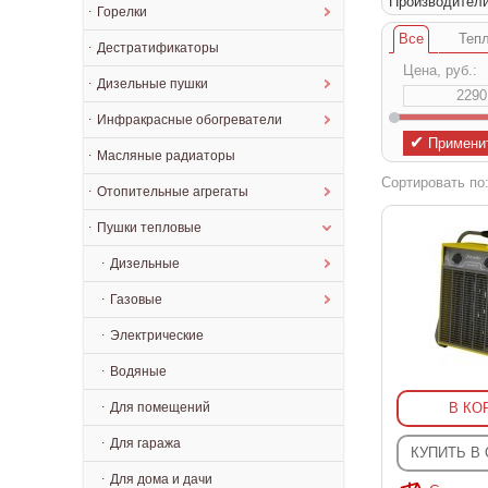
Производител
Горелки
Все
Тепл
Дестратификаторы
Цена, руб.:
Дизельные пушки
Инфракрасные обогреватели
✔
Примени
Масляные радиаторы
Сортировать по
Отопительные агрегаты
Пушки тепловые
Дизельные
Газовые
Электрические
Водяные
Для помещений
В КО
Для гаража
КУПИТЬ В
Для дома и дачи