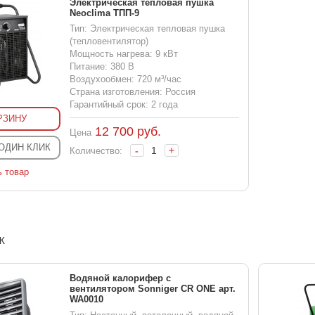
Электрическая тепловая пушка
Neoclima ТПП-9
Тип: Электрическая тепловая пушка
(тепловентилятор)
Мощность нагрева: 9 кВт
Питание: 380 В
Воздухообмен: 720 м³/час
Страна изготовления: Россия
Гарантийный срок: 2 года
РЗИНУ
12 700
руб.
Цена
 ОДИН КЛИК
-
+
Количество:
ь товар
Ж
Водяной калорифер с
вентилятором Sonniger CR ONE арт.
WA0010