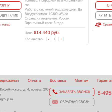
Топливо: Природный (магистральный)
газ
РЗИНУ
В 
Работа с системой воздуховодов: Да
Воздухообмен: 19300 м³/час
 ОДИН КЛИК
КУПИТЬ
Страна изготовления: Россия
Гарантийный срок: 3 года
ь товар
Сравн
614 440
руб.
Цена
-
+
Количество:
редложения
Оплата
Доставка
Монтаж
Гаранти
 Коцюбинского, д. 4, помещ. 206
8-495
ЗАКАЗАТЬ ЗВОНОК
5
group.ru
ОБРАТНАЯ СВЯЗЬ