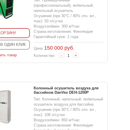
Тип: Промышленный
(профессиональный), мобильный,
напольный осушитель
Осушение (при 30°С / 80% отн. вл.,
max): 50 л/сутки
Воздухообмен: 300 м³/час
Страна изготовления: Финляндия
КОРЗИНУ
Гарантийный срок: 2 года
 В ОДИН КЛИК
150 000
руб.
Цена
ить товар
-
+
Количество:
Колонный осушитель воздуха для
бассейнов DanVex DEH-1200P
Тип: Колонный, напольный, мобильный
осушитель воздуха для бассейна
Осушение (при 30°С / 80% отн. вл.,
max): 108 л/сутки
Воздухообмен: 850 м³/час
Страна изготовления: Финляндия