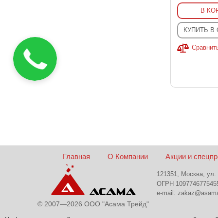
В КО
КУПИТЬ В
Сравнит
Главная
О Компании
Акции и спецп
121351, Москва, ул.
ОГРН 109774677545
e-mail:
zakaz@asama
© 2007—2026 ООО "Асама Трейд"