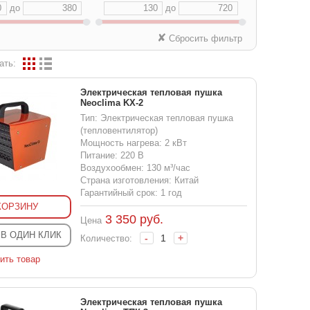
до
до
✘
Сбросить фильтр
ать:
Электрическая тепловая пушка
Neoclima KX-2
Тип: Электрическая тепловая пушка
(тепловентилятор)
Мощность нагрева: 2 кВт
Питание: 220 В
Воздухообмен: 130 м³/час
Страна изготовления: Китай
Гарантийный срок: 1 год
КОРЗИНУ
3 350
руб.
Цена
 В ОДИН КЛИК
-
+
Количество:
ить товар
Электрическая тепловая пушка