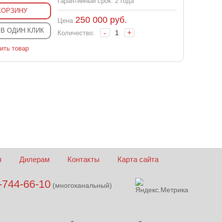
Гарантийный срок: 2 года
КОРЗИНУ
250 000
руб.
Цена
 В ОДИН КЛИК
-
+
Количество:
ить товар
я
Дилерам
Контакты
Карта сайта
-744-66-10
(многоканальный)