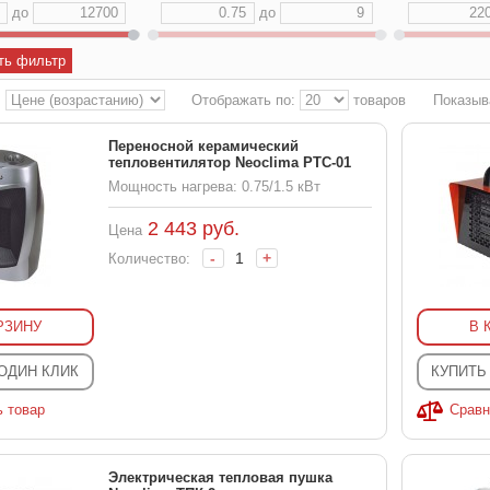
до
до
ть фильтр
:
Отображать по:
товаров
Показыв
Переносной керамический
тепловентилятор Neoclima PTC-01
Мощность нагрева: 0.75/1.5 кВт
2 443
руб.
Цена
-
+
Количество:
РЗИНУ
В 
 ОДИН КЛИК
КУПИТЬ
ь товар
Сравн
Электрическая тепловая пушка