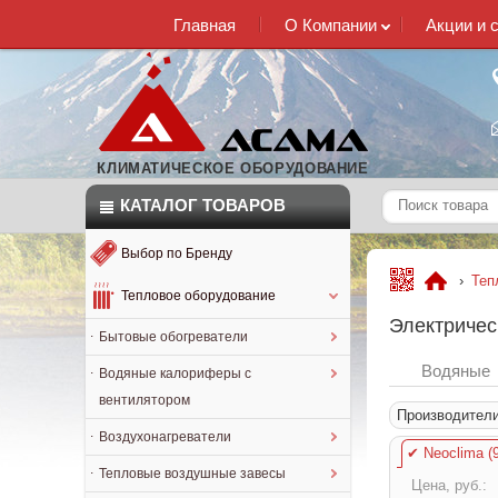
Главная
О Компании
Акции и 
КЛИМАТИЧЕСКОЕ ОБОРУДОВАНИЕ
КАТАЛОГ
ТОВАРОВ
Выбор по Бренду
›
Теп
Тепловое оборудование
Электричес
Бытовые обогреватели
Водяные
Водяные калориферы с
вентилятором
Производител
Воздухонагреватели
✔
Neoclima (9
Тепловые воздушные завесы
Цена, руб.: