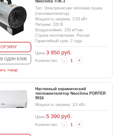
Neoclima ТПК-3
Тип: Электрическая тепловая пушка
(тепловентилятор)
Мощность нагрева: 3.03 кВт
Питание: 220 В
Воздухообмен: 230 м³/час
Страна изготовления: Россия
Гарантийный срок: 2 года
КОРЗИНУ
3 950
руб.
Цена
 В ОДИН КЛИК
-
+
Количество:
ить товар
Настенный керамический
тепловентилятор Neoclima PORTER
9016
Мощность нагрева: 1/2 кВт
5 390
руб.
Цена
-
+
Количество: