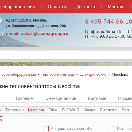
спецпредложения
Оплата
Доставка
Монтаж
8-495-744-66-1
Адрес: 121351, Москва,
ул. Коцюбинского, д. 4, помещ. 206
График работы: Пн - Чт 
e-mail:
zakaz@asamagroup.ru
Пт — с 9:00 до 17:00 Мс
ловое оборудование
›
Тепловентиляторы
›
Электрические
›
Neoclima
кие тепловентиляторы Neoclima
Газовые
Электрические
Бытовые
Промы
и:
Тепломаш
Neoclima
Frico
FLOWAIR
Master
Electrolux
Ballu
)
✔
Мощность нагрева, кВт:
✔
Питание