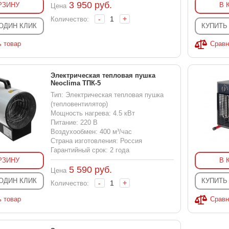
3 950
руб.
РЗИНУ
В 
Цена
-
+
Количество:
 ОДИН КЛИК
КУПИТЬ
ь товар
Сравн
Электрическая тепловая пушка
Neoclima ТПК-5
Тип: Электрическая тепловая пушка
(тепловентилятор)
Мощность нагрева: 4.5 кВт
Питание: 220 В
Воздухообмен: 400 м³/час
Страна изготовления: Россия
Гарантийный срок: 2 года
РЗИНУ
В 
5 590
руб.
Цена
 ОДИН КЛИК
КУПИТЬ
-
+
Количество:
ь товар
Сравн