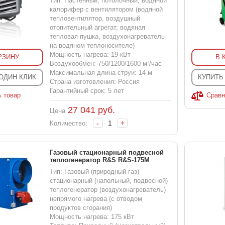
Тип: Настенный, потолочный, водяной
калорифер с вентилятором (водяной
тепловентилятор, воздушный
отопительный агрегат, водяная
тепловая пушка, воздухонагреватель
на водяном теплоносителе)
Мощность нагрева: 19 кВт
РЗИНУ
В 
Воздухообмен: 750/1200/1600 м³/час
Максимальная длина струи: 14 м
 ОДИН КЛИК
КУПИТЬ
Страна изготовления: Россия
Гарантийный срок: 5 лет
ь товар
Сравн
27 041
руб.
Цена
-
+
Количество:
Газовый стационарный подвесной
теплогенератор R&S R&S-175M
Тип: Газовый (природный газ)
стационарный (напольный, подвесной)
теплогенератор (воздухонагреватель)
непрямого нагрева (с отводом
продуктов сгорания)
Мощность нагрева: 175 кВт