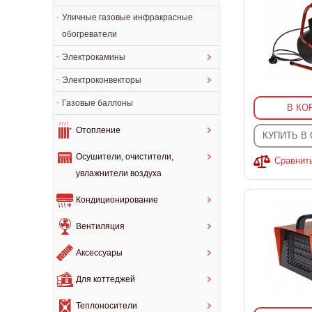
Уличные газовые инфракрасные
обогреватели
Электрокамины
Электроконвекторы
Газовые баллоны
В КО
Отопление
КУПИТЬ В
Осушители, очистители,
Сравнит
увлажнители воздуха
Кондиционирование
Вентиляция
Аксессуары
Для коттеджей
Теплоносители