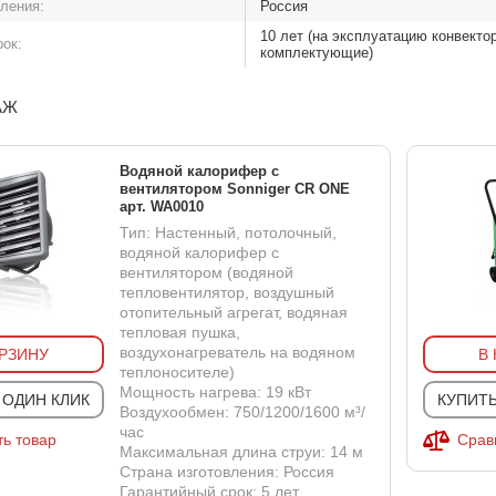
вления:
Россия
10 лет (на эксплуатацию конвектор
рок:
комплектующие)
АЖ
Водяной калорифер с
вентилятором Sonniger CR ONE
арт. WA0010
Тип: Настенный, потолочный,
водяной калорифер с
вентилятором (водяной
тепловентилятор, воздушный
отопительный агрегат, водяная
тепловая пушка,
воздухонагреватель на водяном
ОРЗИНУ
В
теплоносителе)
Мощность нагрева: 19 кВт
 ОДИН КЛИК
КУПИТЬ
Воздухообмен: 750/1200/1600 м³/
час
ь товар
Срав
Максимальная длина струи: 14 м
Страна изготовления: Россия
Гарантийный срок: 5 лет