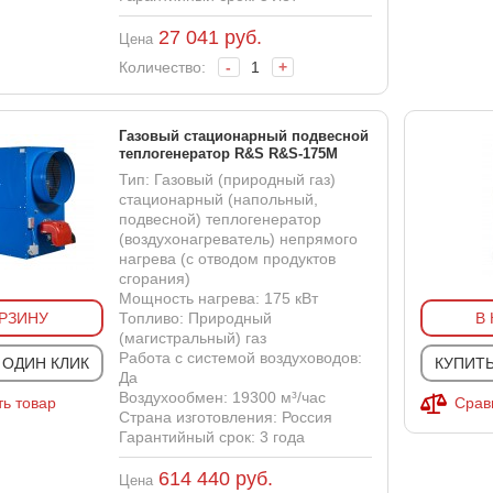
27 041
руб.
Цена
Количество:
-
+
Газовый стационарный подвесной
теплогенератор R&S R&S-175M
Тип: Газовый (природный газ)
стационарный (напольный,
подвесной) теплогенератор
(воздухонагреватель) непрямого
нагрева (с отводом продуктов
сгорания)
Мощность нагрева: 175 кВт
ОРЗИНУ
Топливо: Природный
В
(магистральный) газ
Работа с системой воздуховодов:
 ОДИН КЛИК
КУПИТЬ
Да
Воздухообмен: 19300 м³/час
ь товар
Срав
Страна изготовления: Россия
Гарантийный срок: 3 года
614 440
руб.
Цена