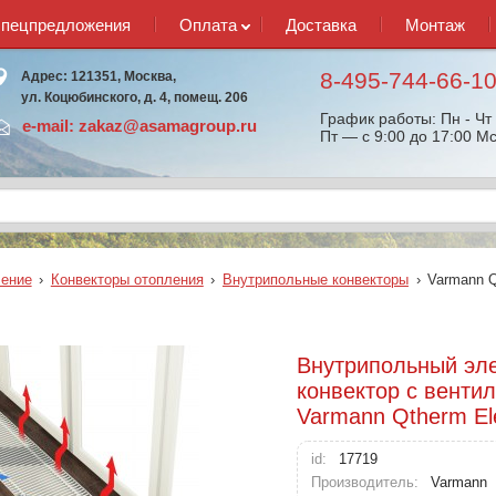
спецпредложения
Оплата
Доставка
Монтаж
8-495-744-66-1
Адрес: 121351, Москва,
ул. Коцюбинского, д. 4, помещ. 206
График работы: Пн - Чт 
e-mail:
zakaz@asamagroup.ru
Пт — с 9:00 до 17:00 Мс
ение
›
Конвекторы отопления
›
Внутрипольные конвекторы
›
Varmann Q
Внутрипольный эл
конвектор с венти
Varmann Qtherm El
id:
17719
Производитель:
Varmann