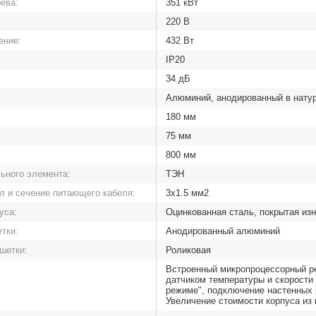
ева:
351 кВт
220 В
ение:
432 Вт
IP20
34 дБ
Алюминий, анодированный в нату
180 мм
75 мм
800 мм
льного элемента:
ТЭН
л и сечение питающего кабеля:
3х1.5 мм2
уса:
Оцинкованная сталь, покрытая и
тки:
Анодированный алюминий
шетки:
Роликовая
Встроенный микропроцессорный ре
датчиком температуры и скорости
режиме", подключение настенных 
Увеличение стоимости корпуса из