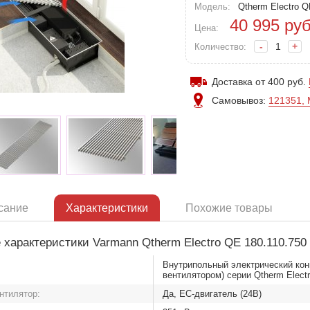
Модель:
Qtherm Electro 
40 995
руб
Цена:
-
+
Количество:
Доставка от 400 руб.
Самовывоз:
121351, 
сание
Характеристики
Похожие товары
 характеристики Varmann Qtherm Electro QE 180.110.750
Внутрипольный электрический конв
вентилятором) серии Qtherm Elect
нтилятор:
Да, EC-двигатель (24В)