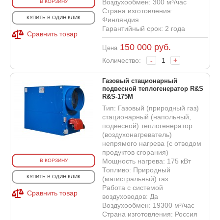
Воздухообмен: 300 м³/час
В КОРЗИНУ
Страна изготовления:
КУПИТЬ В ОДИН КЛИК
Финляндия
Гарантийный срок: 2 года
Сравнить товар
150 000
руб.
Цена
Количество:
-
+
Газовый стационарный
подвесной теплогенератор R&S
R&S-175M
Тип: Газовый (природный газ)
стационарный (напольный,
подвесной) теплогенератор
(воздухонагреватель)
непрямого нагрева (с отводом
продуктов сгорания)
Мощность нагрева: 175 кВт
В КОРЗИНУ
Топливо: Природный
КУПИТЬ В ОДИН КЛИК
(магистральный) газ
Работа с системой
Сравнить товар
воздуховодов: Да
Воздухообмен: 19300 м³/час
Страна изготовления: Россия