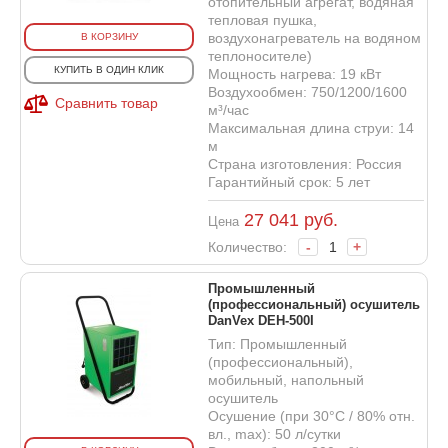
отопительный агрегат, водяная
тепловая пушка,
воздухонагреватель на водяном
В КОРЗИНУ
теплоносителе)
КУПИТЬ В ОДИН КЛИК
Мощность нагрева: 19 кВт
Воздухообмен: 750/1200/1600
Сравнить товар
м³/час
Максимальная длина струи: 14
м
Страна изготовления: Россия
Гарантийный срок: 5 лет
27 041
руб.
Цена
Количество:
-
+
Промышленный
(профессиональный) осушитель
DanVex DEH-500I
Тип: Промышленный
(профессиональный),
мобильный, напольный
осушитель
Осушение (при 30°С / 80% отн.
вл., max): 50 л/сутки