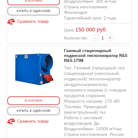
Воздухообмен: 300 м³/час
В КОРЗИНУ
Страна изготовления:
КУПИТЬ В ОДИН КЛИК
Финляндия
Гарантийный срок: 2 года
Сравнить товар
150 000
руб.
Цена
Количество:
-
+
Газовый стационарный
подвесной теплогенератор R&S
R&S-175M
Тип: Газовый (природный газ)
стационарный (напольный,
подвесной) теплогенератор
(воздухонагреватель)
непрямого нагрева (с отводом
продуктов сгорания)
Мощность нагрева: 175 кВт
В КОРЗИНУ
Топливо: Природный
КУПИТЬ В ОДИН КЛИК
(магистральный) газ
Работа с системой
Сравнить товар
воздуховодов: Да
Воздухообмен: 19300 м³/час
Страна изготовления: Россия