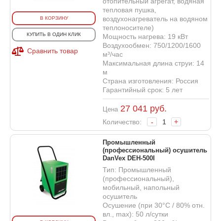
отопительный агрегат, водяная
тепловая пушка,
воздухонагреватель на водяном
В КОРЗИНУ
теплоносителе)
КУПИТЬ В ОДИН КЛИК
Мощность нагрева: 19 кВт
Воздухообмен: 750/1200/1600
Сравнить товар
м³/час
Максимальная длина струи: 14
м
Страна изготовления: Россия
Гарантийный срок: 5 лет
27 041
руб.
Цена
Количество:
-
+
Промышленный
(профессиональный) осушитель
DanVex DEH-500I
Тип: Промышленный
(профессиональный),
мобильный, напольный
осушитель
Осушение (при 30°С / 80% отн.
вл., max): 50 л/сутки