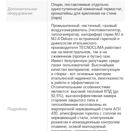
Опции, поставляемые отдельно:
Дополнительное
одноступенчатый комнатный термостат,
оборудование:
кронштейны для крепления на стене
(пара)
Промышленный, настенный, газовый
воздухонагреватель (тепловентилятор,
теплогенератор, калорифер) серии MJ и
MJ-4 Deluxe со встроенной горелкой и
дымососом итальянского
производителя TECNOCLIMA работают
как на магистральном, так и на
сжиженном (пропан и бутан) газе.
Имеют безупречную репутацию среди
своих пользователей. Высочайшее
качество материалов, комплектующих
и сборки - вот основные критерии
итальянской надежности, безотказности
в работе и эффективности.
Отличительными особенностями
являются: высокий тепловой КПД (до
92,5%), высокоэффективная камера
сгорания закрытого типа и
теплообменник изготовлены из
Подробнее:
жаропрочной нержавеющей стали AISI
430, атмосферная горелка с соплом из
нержавеющей стали, электронным
розжигом и ионизационным контролем
пламени, осевой малошумный
вентилятор, электронная плата