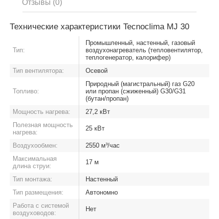
Отзывы (0)
Технические характеристики Tecnoclima MJ 30
Промышленный, настенный, газовый
Тип:
воздухонагреватель (тепловентилятор,
теплогенератор, калорифер)
Тип вентилятора:
Осевой
Природный (магистральный) газ G20
Топливо:
или пропан (сжиженный) G30/G31
(бутан/пропан)
Мощность нагрева:
27,2 кВт
Полезная мощность
25 кВт
нагрева:
Воздухообмен:
2550 м³/час
Максимальная
17 м
длина струи:
Тип монтажа:
Настенный
Тип размещения:
Автономно
Работа с системой
Нет
воздуховодов: