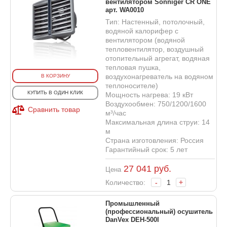
вентилятором Sonniger CR ONE
арт. WA0010
Тип: Настенный, потолочный,
водяной калорифер с
вентилятором (водяной
тепловентилятор, воздушный
отопительный агрегат, водяная
тепловая пушка,
воздухонагреватель на водяном
В КОРЗИНУ
теплоносителе)
КУПИТЬ В ОДИН КЛИК
Мощность нагрева: 19 кВт
Воздухообмен: 750/1200/1600
Сравнить товар
м³/час
Максимальная длина струи: 14
м
Страна изготовления: Россия
Гарантийный срок: 5 лет
27 041
руб.
Цена
Количество:
-
+
Промышленный
(профессиональный) осушитель
DanVex DEH-500I