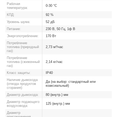
Рабочая
0-30 °C
температура:
КПД:
92 %
Уровень шума:
52 дБ
Питание:
230 В, 50 Гц, 1ф В
Энергопотребление:
170 Вт
Потребление
топлива (природный
2,73 м³/час
газ):
Потребление
топлива (сжиженный
2,14 кг/час
газ):
Класс защиты:
IP40
Наличие дымохода
Да (на выбор: стандартный или
(отвода продуктов
коаксиальный)
сгорания):
Диаметр дымохода:
80 (внутр.) мм
Диаметр подающего
125 (внутр.) мм
воздуховода:
Диаметр
присоединения