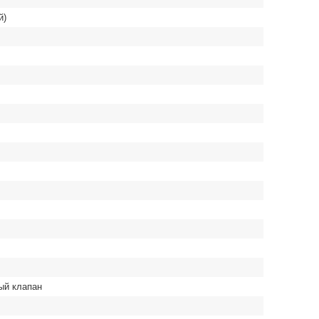
й)
ый клапан