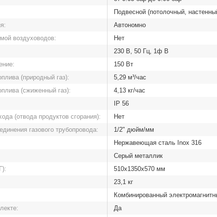
Подвесной (потолочный, настенны
я:
Автономно
емой воздуховодов:
Нет
230 В, 50 Гц, 1ф В
ение:
150 Вт
плива (природный газ):
5,29 м³/час
оплива (сжиженный газ):
4,13 кг/час
IP 56
ода (отвода продуктов сгорания):
Нет
единения газового трубопровода:
1/2" дюйм/мм
Нержавеющая сталь Inox 316
Серый металлик
):
510х1350х570 мм
23,1 кг
Комбинированный электромагнитн
лекте:
Да