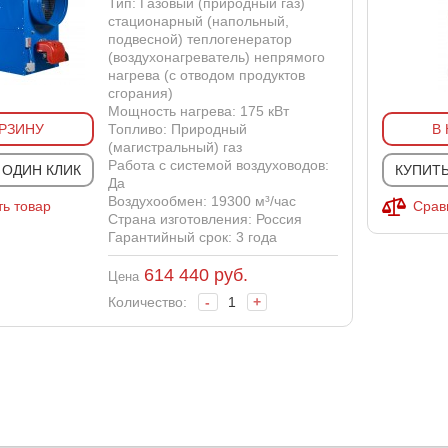
Тип: Газовый (природный газ)
стационарный (напольный,
подвесной) теплогенератор
(воздухонагреватель) непрямого
нагрева (с отводом продуктов
сгорания)
Мощность нагрева: 175 кВт
ОРЗИНУ
Топливо: Природный
В
(магистральный) газ
Работа с системой воздуховодов:
 ОДИН КЛИК
КУПИТЬ
Да
Воздухообмен: 19300 м³/час
ь товар
Срав
Страна изготовления: Россия
Гарантийный срок: 3 года
614 440
руб.
Цена
Количество:
-
+