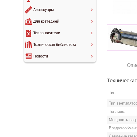
Аксессуары
Для коттеджей
Теплоносители
Техническая библиотека
Новости
Опи
Технические
Тип:
Тип вентилятор
Топливо:
Мощность нагр
Воздухообмен
Давление газа