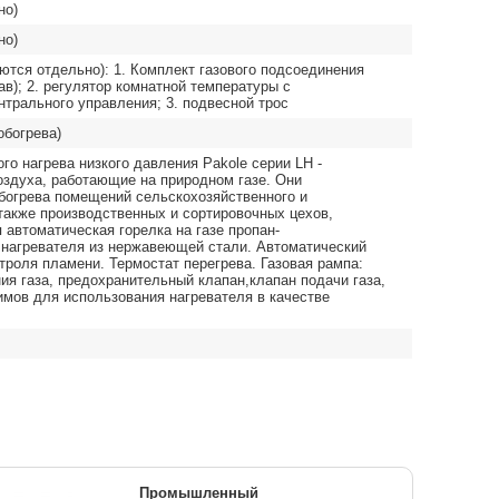
но)
но)
тся отдельно): 1. Комплект газового подсоединения
в); 2. регулятор комнатной температуры с
трального управления; 3. подвесной трос
обогрева)
о нагрева низкого давления Pakole серии LH -
здуха, работающие на природном газе. Они
богрева помещений сельскохозяйственного и
также производственных и сортировочных цехов,
 автоматическая горелка на газе пропан-
 нагревателя из нержавеющей стали. Автоматический
троля пламени. Термостат перегрева. Газовая рампа:
ия газа, предохранительный клапан,клапан подачи газа,
мов для использования нагревателя в качестве
Промышленный