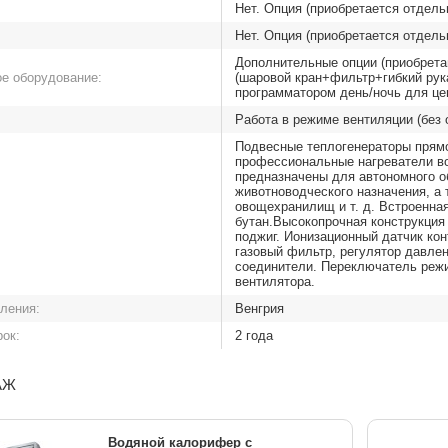
Нет. Опция (приобретается отдель
Нет. Опция (приобретается отдель
Дополнительные опции (приобретаю
е оборудование:
(шаровой кран+фильтр+гибкий рука
программатором день/ночь для цен
Работа в режиме вентиляции (без 
Подвесные теплогенераторы прямог
профессиональные нагреватели во
предназначены для автономного о
животноводческого назначения, а 
овощехранилищ и т. д. Встроенная
бутан.Высокопрочная конструкция
поджиг. Ионизационный датчик кон
газовый фильтр, регулятор давлен
соединители. Переключатель режи
вентилятора.
вления:
Венгрия
рок:
2 года
АЖ
Водяной калорифер с