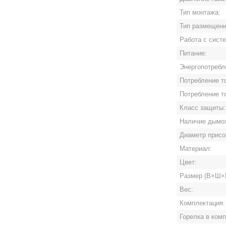
Тип монтажа:
Тип размещени
Работа с сист
Питание:
Энергопотребл
Потребление то
Потребление т
Класс защиты:
Наличие дымох
Диаметр присо
Материал:
Цвет:
Размер (В×Ш×Г
Вес:
Комплектация:
Горелка в комп