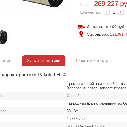
269 227
ру
Цена:
-
+
Количество:
Доставка от 400 руб.
Самовывоз:
121351, 
сание
Характеристики
Похожие товары
 характеристики Pakole LH 50
Промышленный, подвесной (потоло
(тепловентилятор, теплогенератор
а:
Осевой
Природный (магистральный) газ G2
ева:
50 кВт
:
4500 м³/час
:
от 0.03 бар до 0.06 бар