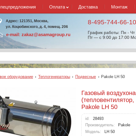
спецпредложения
Оплата
Доставка
Монтаж
8-495-744-66-1
Адрес: 121351, Москва,
ул. Коцюбинского, д. 4, помещ. 206
График работы: Пн - Чт 
e-mail:
zakaz@asamagroup.ru
Пт — с 9:00 до 17:00 Мс
вое оборудование
›
Теплогенераторы
›
Подвесные
›
Pakole LH 50
Газовый воздухона
(тепловентилятор,
Pakole LH 50
id:
28493
Производитель:
Pakole
Модель:
LH 50