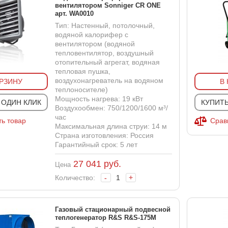
вентилятором Sonniger CR ONE
арт. WA0010
Тип: Настенный, потолочный,
водяной калорифер с
вентилятором (водяной
тепловентилятор, воздушный
отопительный агрегат, водяная
тепловая пушка,
воздухонагреватель на водяном
ОРЗИНУ
В
теплоносителе)
Мощность нагрева: 19 кВт
 ОДИН КЛИК
КУПИТЬ
Воздухообмен: 750/1200/1600 м³/
час
ь товар
Срав
Максимальная длина струи: 14 м
Страна изготовления: Россия
Гарантийный срок: 5 лет
27 041
руб.
Цена
Количество:
-
+
Газовый стационарный подвесной
теплогенератор R&S R&S-175M