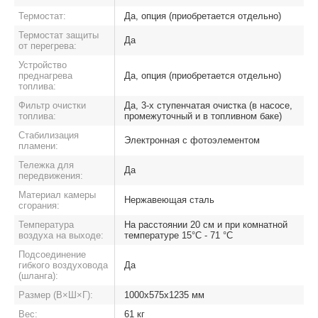
Термостат:
Да, опция (приобретается отдельно)
Термостат защиты
Да
от перегрева:
Устройство
преднагрева
Да, опция (приобретается отдельно)
топлива:
Фильтр очистки
Да, 3-х ступенчатая очистка (в насосе,
топлива:
промежуточный и в топливном баке)
Стабилизация
Электронная с фотоэлементом
пламени:
Тележка для
Да
передвижения:
Материал камеры
Нержавеющая сталь
сгорания:
Температура
На расстоянии 20 см и при комнатной
воздуха на выходе:
температуре 15°C - 71 °C
Подсоединение
гибкого воздуховода
Да
(шланга):
Размер (В×Ш×Г):
1000х575х1235 мм
Вес:
61 кг