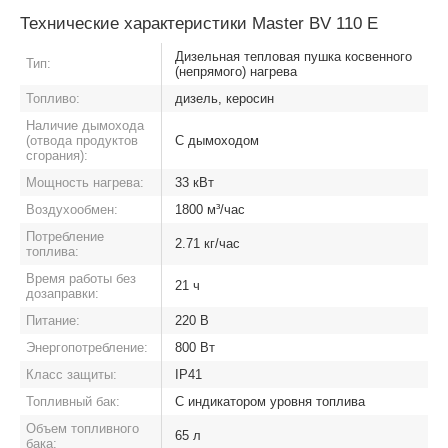
Технические характеристики Master BV 110 E
Дизельная тепловая пушка косвенного
Тип:
(непрямого) нагрева
Топливо:
дизель, керосин
Наличие дымохода
(отвода продуктов
С дымоходом
сгорания):
Мощность нагрева:
33 кВт
Воздухообмен:
1800 м³/час
Потребление
2.71 кг/час
топлива:
Время работы без
21 ч
дозаправки:
Питание:
220 В
Энергопотребление:
800 Вт
Класс защиты:
IP41
Топливный бак:
С индикатором уровня топлива
Объем топливного
65 л
бака: