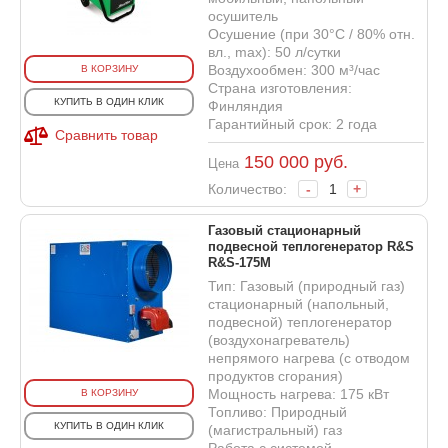
осушитель
Осушение (при 30°С / 80% отн.
вл., max): 50 л/сутки
Воздухообмен: 300 м³/час
В КОРЗИНУ
Страна изготовления:
КУПИТЬ В ОДИН КЛИК
Финляндия
Гарантийный срок: 2 года
Сравнить товар
150 000
руб.
Цена
Количество:
-
+
Газовый стационарный
подвесной теплогенератор R&S
R&S-175M
Тип: Газовый (природный газ)
стационарный (напольный,
подвесной) теплогенератор
(воздухонагреватель)
непрямого нагрева (с отводом
продуктов сгорания)
Мощность нагрева: 175 кВт
В КОРЗИНУ
Топливо: Природный
КУПИТЬ В ОДИН КЛИК
(магистральный) газ
Работа с системой