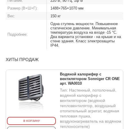
Питание:
220 В, 50 Гц, 1ф В
Размер (В×Ш×Г):
1488×765×1070 мм
Вес:
150 кг
Одна ступень мощности. Повышенное
статическое давление. Минимальная
температура воздуха на входе -15 °C.
Подробнее:
Два варианта установки - на крыше и на
стене здания. Класс электрозащиты
IP44.
ХИТЫ ПРОДАЖ
Водяной калорифер с
вентилятором Sonniger CR ONE
арт. WA0010
Тип: Настенный, потолочный,
водяной калорифер с
вентилятором (водяной
тепловентилятор, воздушный
отопительный агрегат, водяная
тепловая пушка,
воздухонагреватель на водяном
В КОРЗИНУ
теплоносителе)