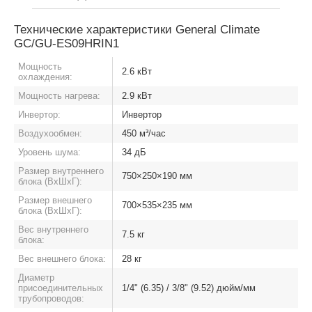
Технические характеристики General Climate
GC/GU-ES09HRIN1
Мощность
2.6 кВт
охлаждения:
Мощность нагрева:
2.9 кВт
Инвертор:
Инвертор
Воздухообмен:
450 м³/час
Уровень шума:
34 дБ
Размер внутреннего
750×250×190 мм
блока (ВхШхГ):
Размер внешнего
700×535×235 мм
блока (ВхШхГ):
Вес внутреннего
7.5 кг
блока:
Вес внешнего блока:
28 кг
Диаметр
присоединительных
1/4" (6.35) / 3/8" (9.52) дюйм/мм
трубопроводов: