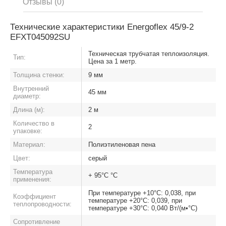
Отзывы (0)
Технические характеристики Energoflex 45/9-2
EFXT045092SU
Техническая трубчатая теплоизоляция.
Тип:
Цена за 1 метр.
Толщина стенки:
9 мм
Внутренний
45 мм
диаметр:
Длина (м):
2 м
Количество в
2
упаковке:
Материал:
Полиэтиленовая пена
Цвет:
серый
Температура
+ 95°С °C
применения:
При температуре +10°С: 0,038, при
Коэффициент
температуре +20°С: 0,039, при
теплопроводности:
температуре +30°С: 0,040 Вт/(м•°С)
Сопротивление