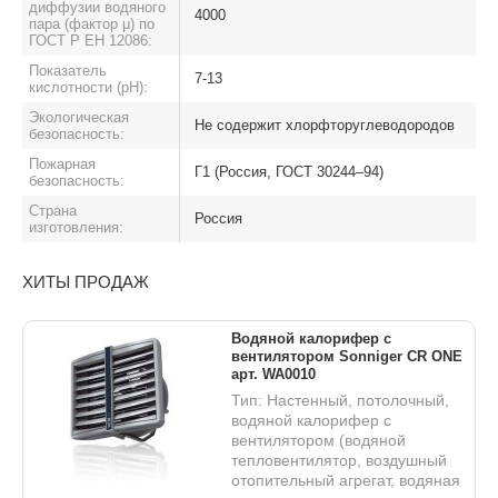
диффузии водяного
4000
пара (фактор μ) по
ГОСТ Р ЕН 12086:
Показатель
7-13
кислотности (pH):
Экологическая
Не содержит хлорфторуглеводородов
безопасность:
Пожарная
Г1 (Россия, ГОСТ 30244–94)
безопасность:
Страна
Россия
изготовления:
ХИТЫ ПРОДАЖ
Водяной калорифер с
вентилятором Sonniger CR ONE
арт. WA0010
Тип: Настенный, потолочный,
водяной калорифер с
вентилятором (водяной
тепловентилятор, воздушный
отопительный агрегат, водяная