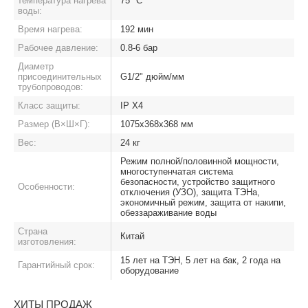
температура нагрева
75 °C
воды:
Время нагрева:
192 мин
Рабочее давление:
0.8-6 бар
Диаметр
присоединительных
G1/2" дюйм/мм
трубопроводов:
Класс защиты:
IP X4
Размер (В×Ш×Г):
1075x368х368 мм
Вес:
24 кг
Режим полной/половинной мощности,
многоступенчатая система
безопасности, устройство защитного
Особенности:
отключения (УЗО), защита ТЭНа,
экономичный режим, защита от накипи,
обеззараживание воды
Страна
Китай
изготовления:
15 лет на ТЭН, 5 лет на бак, 2 года на
Гарантийный срок:
оборудование
ХИТЫ ПРОДАЖ