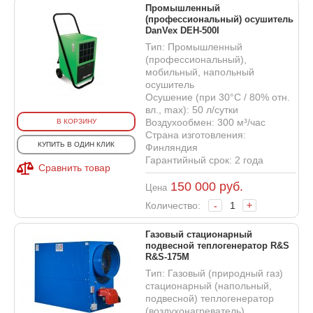
Промышленный
(профессиональный) осушитель
DanVex DEH-500I
Тип: Промышленный
(профессиональный),
мобильный, напольный
осушитель
Осушение (при 30°С / 80% отн.
вл., max): 50 л/сутки
Воздухообмен: 300 м³/час
В КОРЗИНУ
Страна изготовления:
КУПИТЬ В ОДИН КЛИК
Финляндия
Гарантийный срок: 2 года
Сравнить товар
150 000
руб.
Цена
Количество:
-
+
Газовый стационарный
подвесной теплогенератор R&S
R&S-175M
Тип: Газовый (природный газ)
стационарный (напольный,
подвесной) теплогенератор
(воздухонагреватель)