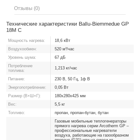
Отзывы (0)
Технические характеристики Ballu-Biemmedue GP
18M C
Мощность нагрева:
18,6 кВт
Воздухообмен:
520 м³/час
Уровень шума:
67 дБ
Потребление
1,213 кг/час
топлива:
Питание:
230 В, 50 Гц, 1ф В
Энергопотребление:
0,05 Вт
Размер (В×Ш×Г):
180х280х425 мм
Вес:
5,5 кг
Топливо:
пропан, пропан-бутан, бутан
Газовые мобильные теплогенераторы
прямого нагрева серии Arcotherm GP –
профессиональные нагреватели
воздуха, работающие на газообразном
пропане (G31) или на смеси из