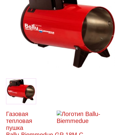
Газовая
тепловая
пушка
Ballu-Biemmedue GP 18M C