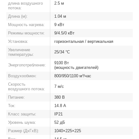
длина воздушного
2.5 м
потока:
Длина (м):
1.04 м
Мощность нагрева:
9 кВт
Режимы мощности:
9/4.5/0 кВт
Установка:
горизонтальная / вертикальная
Увеличение
25/34 °C
температуры:
9100 Вт
Энергопотребление:
(мощность двигателей)
Воздухообмен:
800/950/1100 м³/час
Скорость
7 м/с
воздушного потока:
Питание:
380 В
Ток:
14.8 А
Класс защиты:
IP21
Уровень шума:
52 дБ
Размер (ДхГхВ):
1040×225×225