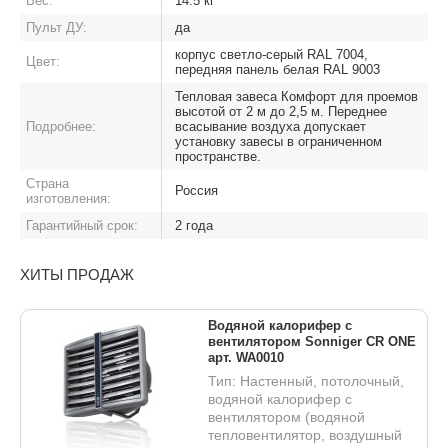
Вес:
14.5 кг
Пульт ДУ:
да
корпус светло-серый RAL 7004,
Цвет:
передняя панель белая RAL 9003
Тепловая завеса Комфорт для проемов
высотой от 2 м до 2,5 м. Переднее
Подробнее:
всасывание воздуха допускает
установку завесы в ограниченном
пространстве.
Страна
Россия
изготовления:
Гарантийный срок:
2 года
ХИТЫ ПРОДАЖ
Водяной калорифер с
вентилятором Sonniger CR ONE
арт. WA0010
Тип: Настенный, потолочный,
водяной калорифер с
вентилятором (водяной
тепловентилятор, воздушный