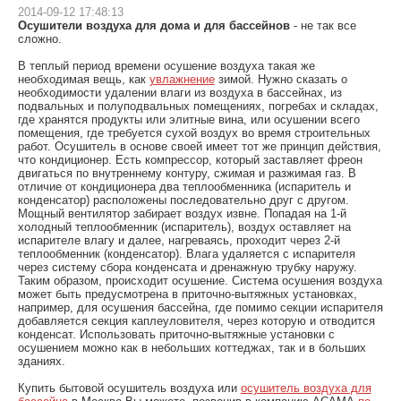
2014-09-12 17:48:13
Осушители воздуха для дома и для бассейнов
- не так все
сложно.
В теплый период времени осушение воздуха такая же
необходимая вещь, как
увлажнение
зимой. Нужно сказать о
необходимости удалении влаги из воздуха в бассейнах, из
подвальных и полуподвальных помещениях, погребах и складах,
где хранятся продукты или элитные вина, или осушении всего
помещения, где требуется сухой воздух во время строительных
работ. Осушитель в основе своей имеет тот же принцип действия,
что кондиционер. Есть компрессор, который заставляет фреон
двигаться по внутреннему контуру, сжимая и разжимая газ. В
отличие от кондиционера два теплообменника (испаритель и
конденсатор) расположены последовательно друг с другом.
Мощный вентилятор забирает воздух извне. Попадая на 1-й
холодный теплообменник (испаритель), воздух оставляет на
испарителе влагу и далее, нагреваясь, проходит через 2-й
теплообменник (конденсатор). Влага удаляется с испарителя
через систему сбора конденсата и дренажную трубку наружу.
Таким образом, происходит осушение. Система осушения воздуха
может быть предусмотрена в приточно-вытяжных установках,
например, для осушения бассейна, где помимо секции испарителя
добавляется секция каплеуловителя, через которую и отводится
конденсат. Использовать приточно-вытяжные установки с
осушением можно как в небольших коттеджах, так и в больших
зданиях.
Купить бытовой осушитель воздуха или
осушитель воздуха для