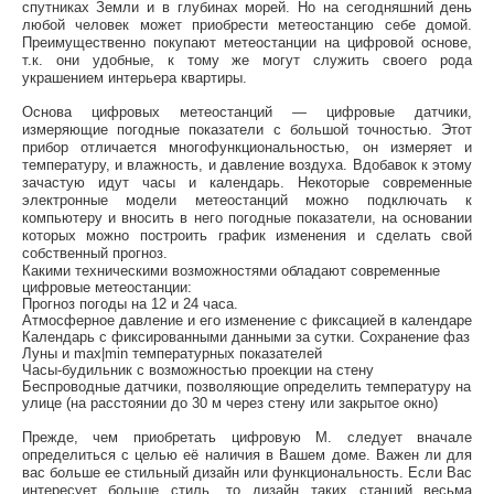
спутниках Земли и в глубинах морей. Но на сегодняшний день
любой человек может приобрести метеостанцию себе домой.
Преимущественно покупают метеостанции на цифровой основе,
т.к. они удобные, к тому же могут служить своего рода
украшением интерьера квартиры.
Основа цифровых метеостанций — цифровые датчики,
измеряющие погодные показатели с большой точностью. Этот
прибор отличается многофункциональностью, он измеряет и
температуру, и влажность, и давление воздуха. Вдобавок к этому
зачастую идут часы и календарь. Некоторые современные
электронные модели метеостанций можно подключать к
компьютеру и вносить в него погодные показатели, на основании
которых можно построить график изменения и сделать свой
собственный прогноз.
Какими техническими возможностями обладают современные
цифровые метеостанции:
Прогноз погоды на 12 и 24 часа.
Атмосферное давление и его изменение с фиксацией в календаре
Календарь с фиксированными данными за сутки. Сохранение фаз
Луны и max|min температурных показателей
Часы-будильник с возможностью проекции на стену
Беспроводные датчики, позволяющие определить температуру на
улице (на расстоянии до 30 м через стену или закрытое окно)
Прежде, чем приобретать цифровую М. следует вначале
определиться с целью её наличия в Вашем доме. Важен ли для
вас больше ее стильный дизайн или функциональность. Если Вас
интересует больше стиль, то дизайн таких станций весьма