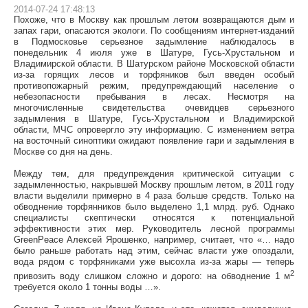
2014-07-24 17:48:13
Похоже, что в Москву как прошлым летом возвращаются дым и
запах гари, опасаются экологи. По сообщениям интернет-изданий
в Подмосковье серьезное задымление наблюдалось в
понедельник 4 июля уже в Шатуре, Гусь-Хрустальном и
Владимирской области. В Шатурском районе Московской области
из-за горящих лесов и торфяников был введен особый
противопожарный режим, предупреждающий население о
небезопасности пребывания в лесах. Несмотря на
многочисленные свидетельства очевидцев серьезного
задымления в Шатуре, Гусь-Хрустальном и Владимирской
области, МЧС опровергло эту информацию. С изменением ветра
на восточный синоптики ожидают появление гари и задымления в
Москве со дня на день.
Между тем, для предупреждения критической ситуации с
задымленностью, накрывшей Москву прошлым летом, в 2011 году
власти выделили примерно в 4 раза больше средств. Только на
обводнение торфянников было выделено 1,1 млрд. руб. Однако
специалисты скептически относятся к потенциальной
эффективности этих мер. Руководитель лесной программы
GreenРeace Алексей Ярошенко, например, считает, что «… надо
было раньше работать над этим, сейчас власти уже опоздали,
вода рядом с торфяниками уже высохла из-за жары — теперь
2
привозить воду слишком сложно и дорого: на обводнение 1 м
требуется около 1 тонны воды …».