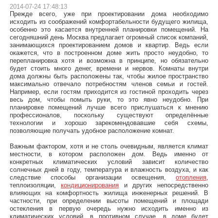
2014-07-24 17:48:13
Прежде всего, уже при проектировании дома необходимо
исходить из соображений комфортабельности будущего жилища,
особенно это касается внутренней планировки помещений. На
сегодняшний день Москва предлагает огромный список компаний,
занимающихся проектированием домов и квартир. Ведь если
окажется, что в построенном доме жить просто неудобно, то
перепланировка хотя и возможна в принципе, но обязательно
будет стоить много денег, времени и нервов. Комнаты внутри
дома должны быть расположены так, чтобы жилое пространство
максимально отвечало потребностям членов семьи и гостей.
Например, если гостям приходится из гостиной проходить через
весь дом, чтобы помыть руки, то это явно неудобно. При
планировке помещений лучше всего прислушаться к мнению
профессионалов, поскольку существуют определённые
технологии и хорошо зарекомендовавшие себя схемы,
позволяющие получать удобное расположение комнат.
Важным фактором, хотя и не столь очевидным, является климат
местности, в котором расположен дом. Ведь именно от
конкретных климатических условий зависит количество
солнечных дней в году, температура и влажность воздуха, и как
следствие способы организации освещения,
отопления
,
теплоизоляции,
кондиционирования
и других непосредственно
влияющих на комфортность жилища инженерных решений. В
частности, при определении высоты помещений и площади
остекления в первую очередь нужно исходить именно из
климатических условий, в противном случае, в доме будет