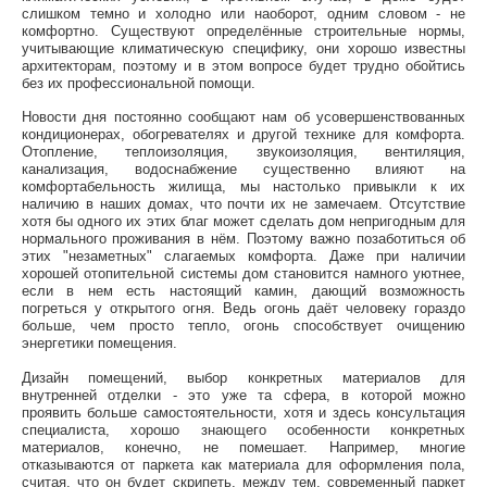
слишком темно и холодно или наоборот, одним словом - не
комфортно. Существуют определённые строительные нормы,
учитывающие климатическую специфику, они хорошо известны
архитекторам, поэтому и в этом вопросе будет трудно обойтись
без их профессиональной помощи.
Новости дня постоянно сообщают нам об усовершенствованных
кондиционерах, обогревателях и другой технике для комфорта.
Отопление, теплоизоляция, звукоизоляция, вентиляция,
канализация, водоснабжение существенно влияют на
комфортабельность жилища, мы настолько привыкли к их
наличию в наших домах, что почти их не замечаем. Отсутствие
хотя бы одного их этих благ может сделать дом непригодным для
нормального проживания в нём. Поэтому важно позаботиться об
этих "незаметных" слагаемых комфорта. Даже при наличии
хорошей отопительной системы дом становится намного уютнее,
если в нем есть настоящий камин, дающий возможность
погреться у открытого огня. Ведь огонь даёт человеку гораздо
больше, чем просто тепло, огонь способствует очищению
энергетики помещения.
Дизайн помещений, выбор конкретных материалов для
внутренней отделки - это уже та сфера, в которой можно
проявить больше самостоятельности, хотя и здесь консультация
специалиста, хорошо знающего особенности конкретных
материалов, конечно, не помешает. Например, многие
отказываются от паркета как материала для оформления пола,
считая, что он будет скрипеть, между тем, современный паркет