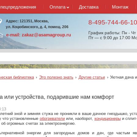
спецпредложения
Оплата
Доставка
Монтаж
8-495-744-66-1
Адрес: 121351, Москва,
ул. Коцюбинского, д. 4, помещ. 206
График работы: Пн - Чт 
e-mail:
zakaz@asamagroup.ru
Пт — с 9:00 до 17:00 Мс
ческая библиотека
›
Это полезно знать
›
Другие статьи
›
Уютная дача и
а или устройства, подарившие нам комфорт
8:13
 летний зной и зимняя стужа не проникли в ваше дачное гнездышко, ус
у что установленные
обогреватели
или, наоборот,
кондиционеры
и сплит-
 об огромных счетах за электроэнергию.
ьтернативной энергии для загородных домов и дач, где частым яв