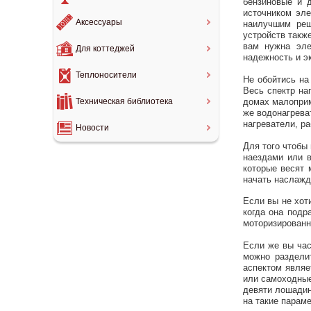
бензиновые и 
источником эле
Аксессуары
наилучшим реш
устройств такж
вам нужна эле
Для коттеджей
надежность и э
Теплоносители
Не обойтись на
Весь спектр на
домах малоприм
Техническая библиотека
же водонагрева
нагреватели, ра
Новости
Для того чтобы
наездами или 
которые весят 
начать наслажд
Если вы не хот
когда она подр
моторизированны
Если же вы час
можно раздели
аспектом являе
или самоходные
девяти лошадин
на такие параме