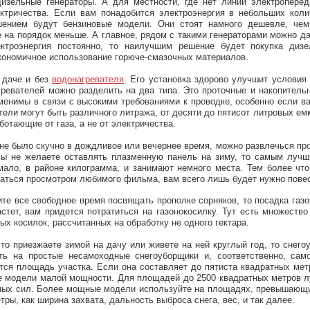
дизельные генераторы. А для местности, где нет линий электропере
ктричества. Если вам понадобится электроэнергия в небольших колич
ением будут бензиновые модели. Они стоят намного дешевле, чем 
е на порядок меньше. А главное, рядом с такими генераторами можно да
ктроэнергия постоянно, то наилучшим решение будет покупка дизе
кономичное использование горюче-смазочных материалов.
 даче и без
водонагревателя
. Его установка здорово улучшит условия
гревателей можно разделить на два типа. Это проточные и накопитель
енимы в связи с высокими требованиями к проводке, особенно если в
тели могут быть различного литража, от десяти до пятисот литровых ем
ботающие от газа, а не от электричества.
 не было скучно в дождливое или вечернее время, можно развлечься пр
вы не желаете оставлять плазменную панель на зиму, то самым луч
мало, в районе килограмма, и занимают немного места. Тем более что
аться просмотром любимого фильма, вам всего лишь будет нужно повеси
ите все свободное время посвящать прополке сорняков, то посадка газ
астет, вам придется потратиться на газонокосилку. Тут есть множеств
х косилок, рассчитанных на обработку не одного гектара.
то приезжаете зимой на дачу или живете на ней круглый год, то снего
ть на простые несамоходные снегоуборщики и, соответственно, сам
тся площадь участка. Если она составляет до пятиста квадратных ме
 модели малой мощности. Для площадей до 2500 квадратных метров л
ых сил. Более мощные модели используйте на площадях, превышающих
тры, как ширина захвата, дальность выброса снега, вес, и так далее.