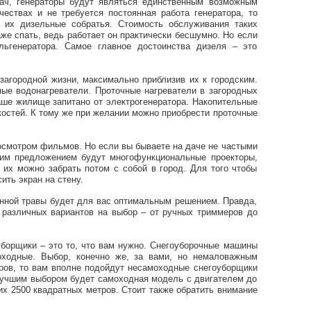
дач, генераторы будут являться единственным возможным
ествах и не требуется постоянная работа генератора, то
их дизельные собратья. Стоимость обслуживания таких
же спать, ведь работает он практически бесшумно. Но если
льгенератора. Самое главное достоинства дизеля – это
 загородной жизни, максимально приблизив их к городским.
ные водонагреватели. Проточные нагреватели в загородных
аше жилище запитано от электрогенератора. Накопительные
костей. К тому же при желании можно приобрести проточные
осмотром фильмов. Но если вы бываете на даче не частыми
шим предложением будут многофункциональные проекторы,
 их можно забрать потом с собой в город. Для того чтобы
ть экран на стену.
онной травы будет для вас оптимальным решением. Правда,
о различных вариантов на выбор – от ручных триммеров до
уборщики – это то, что вам нужно. Снегоуборочные машины
оходные. Выбор, конечно же, за вами, но немаловажным
тров, то вам вполне подойдут несамоходные снегоуборщики
учшим выбором будет самоходная модель с двигателем до
 2500 квадратных метров. Стоит также обратить внимание