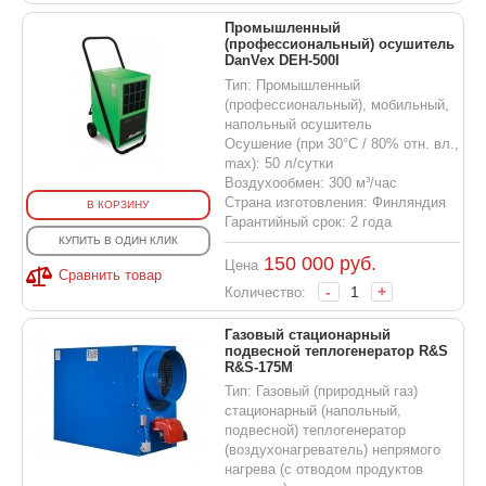
Промышленный
(профессиональный) осушитель
DanVex DEH-500I
Тип: Промышленный
(профессиональный), мобильный,
напольный осушитель
Осушение (при 30°С / 80% отн. вл.,
max): 50 л/сутки
Воздухообмен: 300 м³/час
Страна изготовления: Финляндия
В КОРЗИНУ
Гарантийный срок: 2 года
КУПИТЬ В ОДИН КЛИК
150 000
руб.
Цена
Сравнить товар
-
+
Количество:
Газовый стационарный
подвесной теплогенератор R&S
R&S-175M
Тип: Газовый (природный газ)
стационарный (напольный,
подвесной) теплогенератор
(воздухонагреватель) непрямого
нагрева (с отводом продуктов