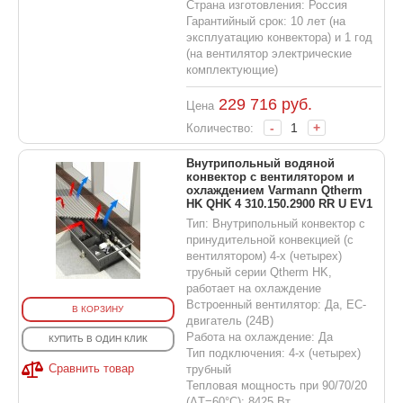
Страна изготовления: Россия
Гарантийный срок: 10 лет (на
эксплуатацию конвектора) и 1 год
(на вентилятор электрические
комплектующие)
229 716
руб.
Цена
-
+
Количество:
Внутрипольный водяной
конвектор с вентилятором и
охлаждением Varmann Qtherm
HK QHK 4 310.150.2900 RR U EV1
Тип: Внутрипольный конвектор с
принудительной конвекцией (с
вентилятором) 4-х (четырех)
трубный серии Qtherm HK,
работает на охлаждение
Встроенный вентилятор: Да, EC-
В КОРЗИНУ
двигатель (24В)
Работа на охлаждение: Да
КУПИТЬ В ОДИН КЛИК
Тип подключения: 4-х (четырех)
Сравнить товар
трубный
Тепловая мощность при 90/70/20
(ΔT=60°C): 8425 Вт