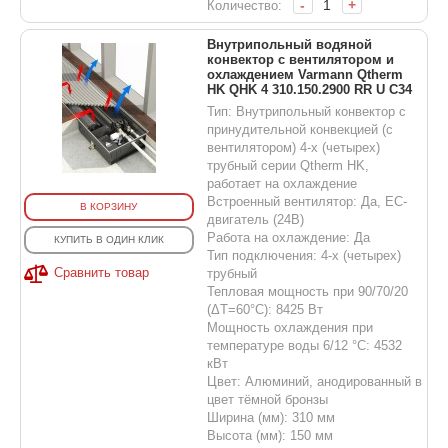
-
+
Количество:
Внутрипольный водяной
конвектор с вентилятором и
охлаждением Varmann Qtherm
HK QHK 4 310.150.2900 RR U C34
Тип: Внутрипольный конвектор с
принудительной конвекцией (с
вентилятором) 4-х (четырех)
трубный серии Qtherm HK,
работает на охлаждение
Встроенный вентилятор: Да, EC-
В КОРЗИНУ
двигатель (24В)
Работа на охлаждение: Да
КУПИТЬ В ОДИН КЛИК
Тип подключения: 4-х (четырех)
Сравнить товар
трубный
Тепловая мощность при 90/70/20
(ΔT=60°C): 8425 Вт
Мощность охлаждения при
температуре воды 6/12 °С: 4532
кВт
Цвет: Алюминий, анодированный в
цвет тёмной бронзы
Ширина (мм): 310 мм
Высота (мм): 150 мм