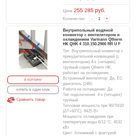
255 285
руб.
Цена
-
+
Количество:
Внутрипольный водяной
конвектор с вентилятором и
охлаждением Varmann Qtherm
HK QHK 4 310.150.2900 RR U F
Тип: Внутрипольный конвектор с
принудительной конвекцией (с
вентилятором) 4-х (четырех)
трубный серии Qtherm HK,
работает на охлаждение
Встроенный вентилятор: Да, EC-
В КОРЗИНУ
двигатель (24В)
Работа на охлаждение: Да
КУПИТЬ В ОДИН КЛИК
Тип подключения: 4-х (четырех)
Сравнить товар
трубный
Тепловая мощность при 90/70/20
(ΔT=60°C): 8425 Вт
Мощность охлаждения при
температуре воды 6/12 °С: 4532
кВт
Цвет: Алюминий с фактурой