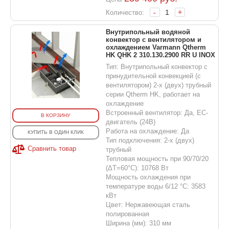
-
+
Количество:
Внутрипольный водяной
конвектор с вентилятором и
охлаждением Varmann Qtherm
HK QHK 2 310.130.2900 RR U INOX
Тип: Внутрипольный конвектор с
принудительной конвекцией (с
вентилятором) 2-х (двух) трубный
серии Qtherm HK, работает на
охлаждение
Встроенный вентилятор: Да, EC-
В КОРЗИНУ
двигатель (24В)
Работа на охлаждение: Да
КУПИТЬ В ОДИН КЛИК
Тип подключения: 2-х (двух)
Сравнить товар
трубный
Тепловая мощность при 90/70/20
(ΔT=60°C): 10768 Вт
Мощность охлаждения при
температуре воды 6/12 °С: 3583
кВт
Цвет: Нержавеющая сталь
полированная
Ширина (мм): 310 мм