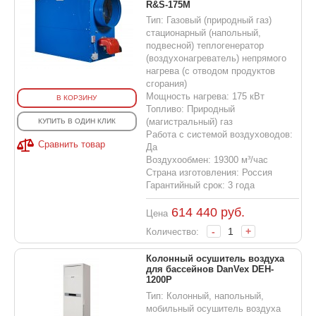
R&S-175M
Тип: Газовый (природный газ)
стационарный (напольный,
подвесной) теплогенератор
(воздухонагреватель) непрямого
нагрева (с отводом продуктов
сгорания)
Мощность нагрева: 175 кВт
В КОРЗИНУ
Топливо: Природный
(магистральный) газ
КУПИТЬ В ОДИН КЛИК
Работа с системой воздуховодов:
Сравнить товар
Да
Воздухообмен: 19300 м³/час
Страна изготовления: Россия
Гарантийный срок: 3 года
614 440
руб.
Цена
-
+
Количество:
Колонный осушитель воздуха
для бассейнов DanVex DEH-
1200P
Тип: Колонный, напольный,
мобильный осушитель воздуха