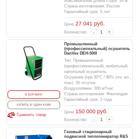
Максимальная длина струи: 14 м
Страна изготовления: Россия
Гарантийный срок: 5 лет
27 041
руб.
Цена
-
+
Количество:
Промышленный
(профессиональный) осушитель
DanVex DEH-500I
Тип: Промышленный
(профессиональный), мобильный,
напольный осушитель
Осушение (при 30°С / 80% отн. вл.,
max): 50 л/сутки
Воздухообмен: 300 м³/час
Страна изготовления: Финляндия
В КОРЗИНУ
Гарантийный срок: 2 года
КУПИТЬ В ОДИН КЛИК
150 000
руб.
Цена
Сравнить товар
-
+
Количество:
Газовый стационарный
подвесной теплогенератор R&S